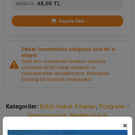
48,00 TL
80,00 TL
Sepete Ekle
Dikkat: İncelemekte olduğunuz ürün bir e-
kitaptır.
Satın alım sonrasında Hesabım sayfanız
üzerinden direkt olarak ulaşabilir ve
cihazlarınızdan okuyabilirsiniz. Adresinize
herhangi bir teslimat olmayacaktır.
Kategoriler:
Bütün Hukuk Kitapları
,
Kongreler /
Sempozyumlar
,
Medeni Hukuk
×
Açıklama
Yazar