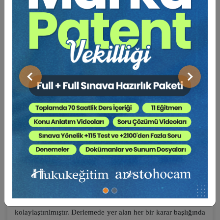
güçlendirmektedir. Bu nedenle her aşamadaki hukuk
uygulayıcıları için son derece yol gösterici olma özelliğini
haizdir.
İşte elinizdeki çalışma da Hukuk Genel Kurulu
kararlarının bu özellikleri dikkate alınarak, hukuk
uygulayıcılarına açacakları ve/veya yürütmekte oldukları
Önceki
Sonraki
davalarda yol gösterici olabilmesi amacıyla hazırlanmıştır.
HGK Diyor Ki
adı verilen bu seri, 2020-2022 yıllarını
kapsar şekilde, uygulamada en çok karşılaşılan, en dinamik,
en çok ihtiyaç duyulan konu başlıkları tespit edilerek belli bir
konu başlığına hasredilerek derlenen kararlardan
oluşmaktadır. Derlenen kararların her birine bir numara
verilmiş, kararın neye ilişkin olduğu hususu anahtar kelimeler
kullanılmak suretiyle içindekilerde başlık olarak yer almıştır.
Kitap içeriğinde ise her sayfanın üst başlığında karar
numarasına yer verilerek karar metnini bulmak
kolaylaştırılmıştır. Derlemede yer alan her bir karar başlığında