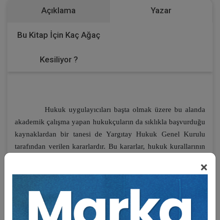
Açıklama
Yazar
Bu Kitap İçin Kaç Ağaç
Kesiliyor ?
Hukuk uygulayıcıları başta olmak üzere bu alanda
akademik çalışma yapan hukukçuların da sıklıkla başvurduğu
kaynaklardan bir tanesi de Yargıtay Hukuk Genel Kurulu
tarafından verilen kararlardır. Bu kararlar, hukuk kurallarının
somut olaylara uygulanması hususunda usulden esasa kadar
×
ayrıntılı incelemeler içermesinin yanında teorik bilgiler de
içeriyor olması sebebiyle ayrıca öneme sahiptir. Verilen
kararların ekseriyetle kesin olması ve ilk derece
mahkemelerini bağlaması da emsal niteliğini