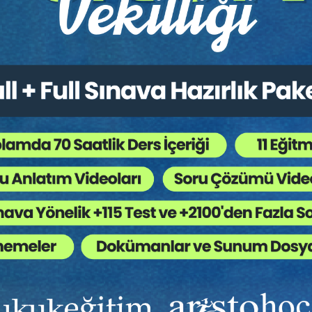
Kitapları
,
Genel Hukuk
,
Medeni Usul Hukuku
,
Taşın
 Ağaç Kesiliyor ?
emik çalışma yapan hukukçuların da sıklıkla başvurduğu kaynakla
llarının somut olaylara uygulanması hususunda usulden esasa kadar 
iptir. Ve-rilen kararların ekseriyetle kesin olması ve ilk derece 
ayıcıları için son derece yol gösterici olma özelliğini haizdir.
nın bu özellikleri dikkate alınarak, hukuk uygulayıcılarına açacakl
psar şekilde, uygu-lamada en çok karşılaşılan, en dinamik, en çok i
k-tadır. Derlenen kararların her birine bir numara verilmiş, karar
mıştır. Kitap içeriğinde ise her sayfanın üst başlığında karar numa
aşlığında künye bilgisine yer verildikten sonra, kararın neye ilişk
erilmiştir.
olması dileğiyle…