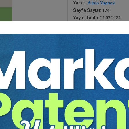
Yazar:
Aristo Yayınevi
Sayfa Sayısı:
174
Yayın Tarihi:
21.02.2024
Baskı:
1
Tür:
E-kitap
Basılı Olsaydı Fiyatı:
250,0
150,00
250,00 TL
Sepete Ekle
tır.
irekt olarak ulaşabilir ve cihazlarınızdan okuyabilirsiniz. Adresi