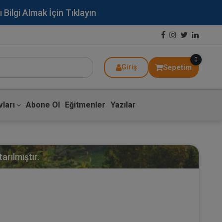
lgi Almak İçin Tıklayın
0
Sepetim
Giriş
ları
Abone Ol
Eğitmenler
Yazılar
arılmıştır.