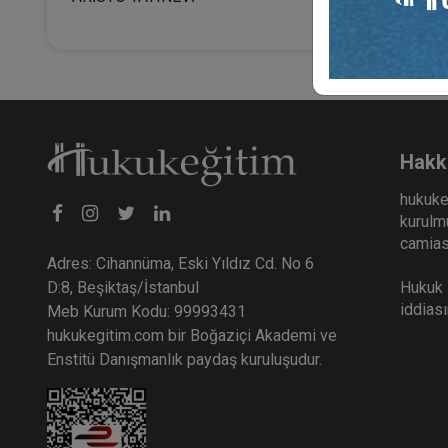
Hakk
hukuke
kurulmu
camiası
Adres: Cihannüma, Eski Yıldız Cd. No 6
Hukuk E
D:8, Beşiktaş/İstanbul
iddias
Meb Kurum Kodu: 99993431
hukukegitim.com bir Boğaziçi Akademi ve
Enstitü Danışmanlık paydaş kuruluşudur.