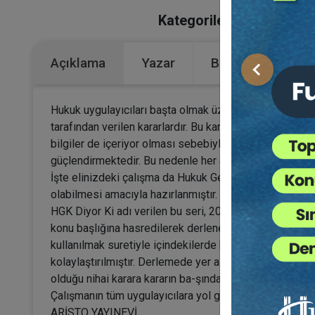
Kategoriler:
Bütün Hukuk 
Açıklama
Yazar
Bu Kitap İçin Kaç
Önceki
Hukuk uygulayıcıları başta olmak üzere bu alanda akad
tarafından verilen kararlardır. Bu kararlar, hukuk kura
bilgiler de içeriyor olması sebebiyle ayrıca öneme sah
güçlendirmektedir. Bu nedenle her aşamadaki hukuk uygul
İşte elinizdeki çalışma da Hukuk Genel Kurulu kararları
olabilmesi amacıyla hazırlanmıştır.
HGK Diyor Ki adı verilen bu seri, 2020-2022 yıllarını ka
konu başlığına hasredilerek derlenen kararlardan oluşma
kullanılmak suretiyle içindekilerde başlık olarak yer al
kolaylaştırılmıştır. Derlemede yer alan her bir ka-rar b
olduğu nihai karara kararın ba-şında “ÖZET” olarak yer v
Çalışmanın tüm uygulayıcılara yol gösterici ve faydalı 
ARİSTO YAYINEVİ