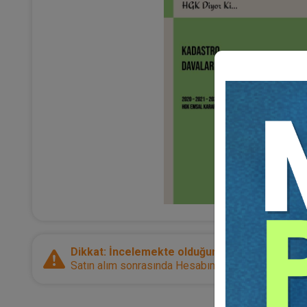
Dikkat: İncelemekte olduğunuz ürün bir e-kitap
Satın alım sonrasında Hesabım sayfanız üzerinden d