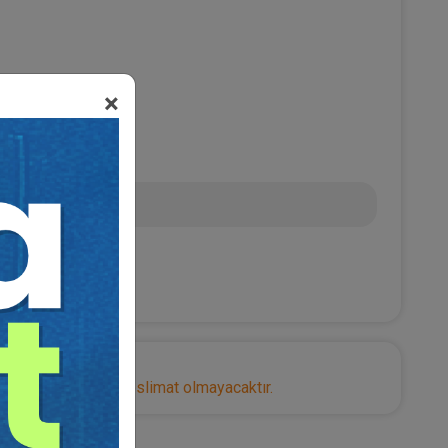
×
0
 TL
nize herhangi bir teslimat olmayacaktır.