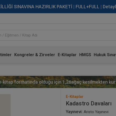
İĞİ SINAVINA HAZIRLIK PAKETİ | FULL+FULL | Detaylı Bi
timler
Kongreler & Zirveler
E-Kitaplar
HMGS
Hukuk Sınav
 e-kitap formatında olduğu için
1,26
ağaç kesilmekten kurt
E-Kitaplar
Kadastro Davaları
Yayınevi:
Aristo Yayınevi