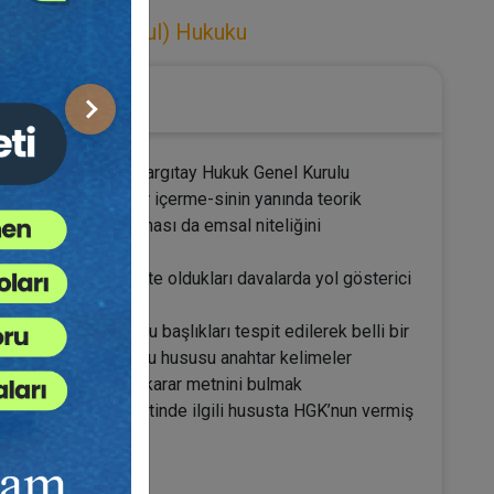
maz (Gayrimenkul) Hukuku
Sonraki
rdan bir tanesi de Yargıtay Hukuk Genel Kurulu
ayrıntılı incelemeler içerme-sinin yanında teorik
mahkemelerini bağlaması da emsal niteliğini
arı ve/veya yürütmekte oldukları davalarda yol gösterici
htiyaç duyulan konu başlıkları tespit edilerek belli bir
ın neye ilişkin ol-duğu hususu anahtar kelimeler
rasına yer verilerek karar metnini bulmak
in olduğu ve en nihayetinde ilgili hususta HGK’nun vermiş