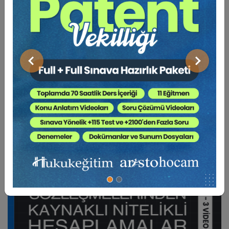
BENZER VIDEO EĞITIMLER
Önceki
Sonraki
Video Eğitim Abonesi Ol: Sadece 5490 TL / Yıllık
Hukuk Eğitim