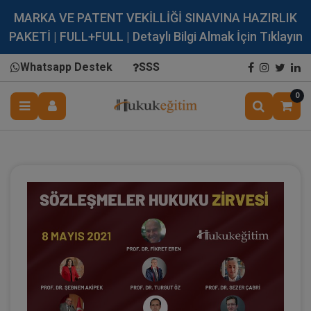
MARKA VE PATENT VEKİLLİĞİ SINAVINA HAZIRLIK
PAKETİ | FULL+FULL | Detaylı Bilgi Almak İçin Tıklayın
Whatsapp Destek
SSS
0