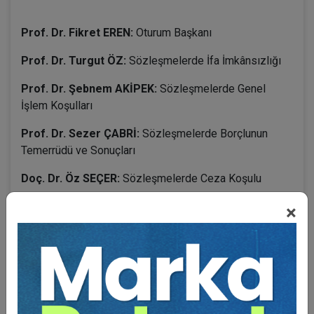
Prof. Dr. Fikret EREN:
Oturum Başkanı
Prof. Dr. Turgut ÖZ:
Sözleşmelerde İfa İmkânsızlığı
Prof. Dr. Şebnem AKİPEK:
Sözleşmelerde Genel
İşlem Koşulları
Prof. Dr. Sezer ÇABRİ:
Sözleşmelerde Borçlunun
Temerrüdü ve Sonuçları
Doç. Dr. Öz SEÇER:
Sözleşmelerde Ceza Koşulu
Doç. Dr. Nedim MERİÇ:
Sözleşmelerde Yetki ve Delil
×
Anlaşmaları
Dr. Öğr. Üyesi Evren KILIÇOĞLU:
Sözleşmelerde İcra
Hukukuna İlişkin Hükümler