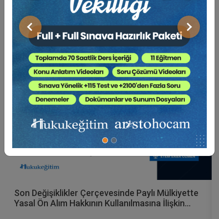
Video Eğitim Abonesi Ol: Sadece 5490 TL / Yıllık
Önceki
Sonraki
Av. Yankı BÜYÜKSEZER
Kira Mevzuatından Kaynaklanan Nitelikli
Hesaplamalar Eğitimi (Av. Yankı
BÜYÜKSEZER'den - 5 Video)