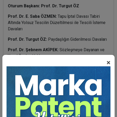
Oturum Başkanı: Prof. Dr. Turgut ÖZ
Prof. Dr. E. Saba ÖZMEN:
Tapu İptal Davası Tabiri
Altında Yolsuz Tescilin Düzeltilmesi ile Tescili İsteme
Davaları
Prof. Dr. Turgut ÖZ:
Paydaşlığın Giderilmesi Davaları
Prof. Dr. Şebnem AKİPEK:
Sözleşmeye Dayanan ve
Yasal Önalım Hakkı
×
Prof. Dr. Sezer ÇABRİ:
Ayıplı Konut Davaları
BENZER VIDEO EĞITIMLER