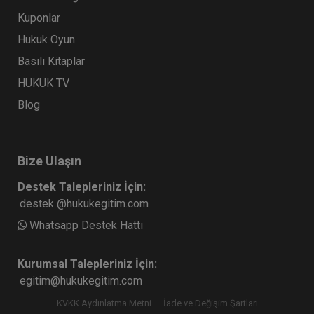
Kuponlar
Hukuk Oyun
Basılı Kitaplar
HUKUK TV
Blog
Bize Ulaşın
Destek Talepleriniz İçin:
destek @hukukegitim.com
Whatsapp Destek Hattı
Kurumsal Talepleriniz İçin:
egitim@hukukegitim.com
KVKK Aydınlatma Metni
İade ve Değişim Şartları