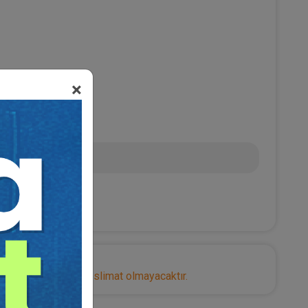
×
0
 TL
nize herhangi bir teslimat olmayacaktır.