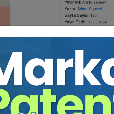
Yayınevi:
Aristo Yayınevi
Yazar:
Aristo Yayınevi
Sayfa Sayısı:
195
Yayın Tarihi:
18.03.2024
Baskı:
1
Tür:
E-kitap
Basılı Olsaydı Fiyatı:
300,0
180,00
300,00 TL
Sepete Ekle
tır.
irekt olarak ulaşabilir ve cihazlarınızdan okuyabilirsiniz. Adresi