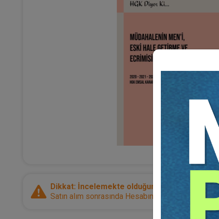
Dikkat: İncelemekte olduğunuz ürün bir e-kitap
Satın alım sonrasında Hesabım sayfanız üzerinden d