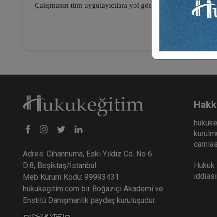
Çalışmanın tüm uygulayıcılara yol gösterici ve faydalı olma
Hakk
hukuke
kurulmu
camiası
Adres: Cihannüma, Eski Yıldız Cd. No 6
Hukuk E
D:8, Beşiktaş/İstanbul
iddias
Meb Kurum Kodu: 99993431
hukukegitim.com bir Boğaziçi Akademi ve
Enstitü Danışmanlık paydaş kuruluşudur.