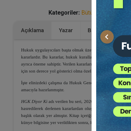
Kategoriler:
Bütün Hukuk Kitapl
Açıklama
Yazar
Bu Kitap İçin Kaç
Önceki
Hukuk uygulayıcıları başta olmak üzere bu alanda akademi
kararlardır. Bu kararlar, hukuk kurallarının somut olaylar
ayrıca öneme sahiptir. Verilen kararların ekseriyetle kesin
için son derece yol gösterici olma özelliğini haizdir.
İşte elinizdeki çalışma da Hukuk Genel Kurulu kararlarının 
amacıyla hazırlanmıştır.
HGK Diyor Ki
adı verilen bu seri, 2020-2022 yıllarını kaps
hasredilerek derlenen kararlardan oluşmaktadır. Derlenen k
başlık olarak yer almıştır. Kitap içeriğinde ise her sayfanı
künye bilgisine yer verildikten sonra, kararın neye ilişkin 