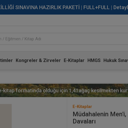
İĞİ SINAVINA HAZIRLIK PAKETİ | FULL+FULL | Detaylı Bi
timler
Kongreler & Zirveler
E-Kitaplar
HMGS
Hukuk Sınav
 e-kitap formatında olduğu için
1,41
ağaç kesilmekten kurt
E-Kitaplar
Müdahalenin Men'i, 
Davaları