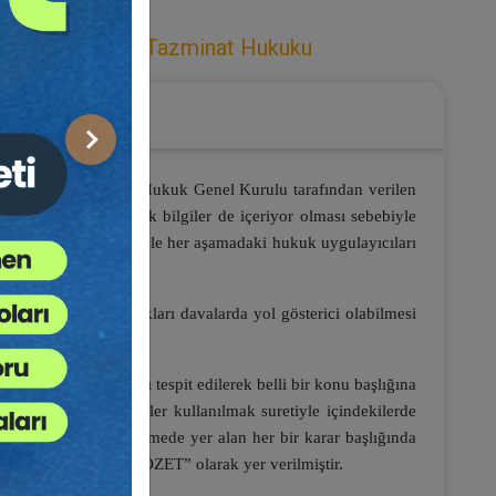
enkul) Hukuku
,
Tazminat Hukuku
Sonraki
 tanesi de Yargıtay Hukuk Genel Kurulu tarafından verilen
esinin yanında teorik bilgiler de içeriyor olması sebebiyle
endirmektedir. Bu nedenle her aşamadaki hukuk uygulayıcıları
veya yürütmekte oldukları davalarda yol gösterici olabilmesi
yulan konu başlıkları tespit edilerek belli bir konu başlığına
ususu anahtar kelimeler kullanılmak suretiyle içindekilerde
aylaştırılmıştır. Derlemede yer alan her bir karar başlığında
ara kararın başında “ÖZET” olarak yer verilmiştir.