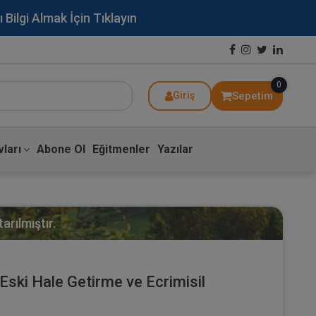
lgi Almak İçin Tıklayın
0
Sepetim
Giriş
ları
Abone Ol
Eğitmenler
Yazılar
arılmıştır.
Eski Hale Getirme ve Ecrimisil