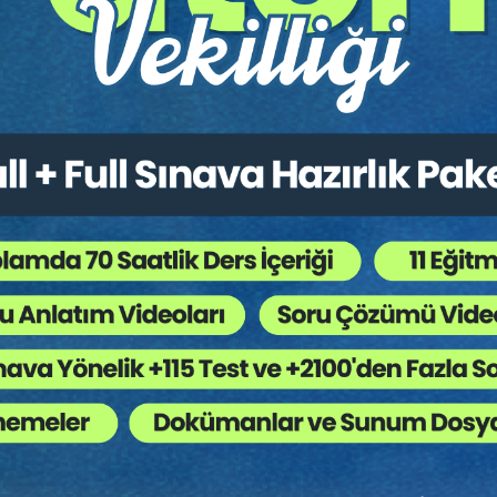
arı
,
Borçlar Hukuku
,
Genel Hukuk
,
Taşınmaz (Gayrim
 Ağaç Kesiliyor ?
k çalışma yapan hukukçuların da sıklıkla başvurduğu kaynaklardan bir
a uygulanması hususunda usulden esasa kadar ayrıntılı incelemeler içerm
 olması ve ilk derece mahkemelerini bağlaması da emsal niteliğini güçl
bu özellikleri dikkate alınarak, hukuk uygulayıcılarına açacakları ve/
ar şekilde, uygulamada en çok karşılaşılan, en dinamik, en çok ihtiyaç du
ararların her birine bir numara verilmiş, kararın neye ilişkin olduğu h
n üst başlığında karar numarasına yer verilerek karar metnini bulmak kol
olduğu ve en nihayetinde ilgili hususta HGK’nun vermiş olduğu nihai kar