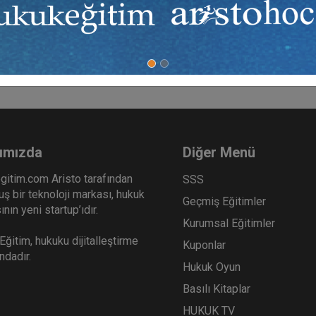
sı dileğiyle…
ımızda
Diğer Menü
gitim.com Aristo tarafından
SSS
ş bir teknoloji markası, hukuk
Geçmiş Eğitimler
nın yeni startup’ıdır.
Kurumsal Eğitimler
ğitim, hukuku dijitalleştirme
Kuponlar
ındadır.
Hukuk Oyun
Basılı Kitaplar
HUKUK TV