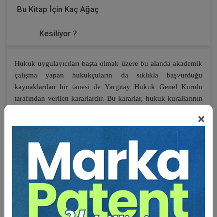
Bu Kitap İçin Kaç Ağaç
Kesiliyor ?
Hukuk uygulayıcıları başta olmak üzere bu alanda akademik
çalışma yapan hukukçuların da sıklıkla başvurduğu
kaynaklardan bir tanesi de Yargıtay Hukuk Genel Kurulu
tarafından verilen kararlardır. Bu kararlar, hukuk kurallarının
somut olaylara uygulanması hususunda usulden esasa kadar
×
ayrıntılı incelemeler içermesinin yanında teorik bilgiler de
içeriyor olması sebebiyle ayrıca öneme sahiptir. Verilen
kararların ekseriyetle kesin olması ve ilk derece
mahkemelerini bağlaması da emsal niteliğini
güçlendirmektedir. Bu nedenle her aşamadaki hukuk
uygulayıcıları için son derece yol gösterici olma özelliğini
haizdir.
İşte elinizdeki çalışma da Hukuk Genel Kurulu kararlarının