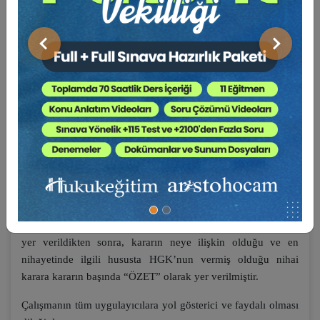
bu özellikleri dikkate alınarak, hukuk uygulayıcılarına
açacakları ve/veya yürütmekte oldukları davalarda yol
gösterici olabilmesi amacıyla hazırlanmıştır.
Önceki
Sonraki
HGK Diyor Ki
adı verilen bu seri, 2020-2022 yıllarını kapsar
şekilde, uygulamada en çok karşılaşılan, en dinamik, en çok
ihtiyaç duyulan konu başlıkları tespit edilerek belli bir konu
başlığına hasredilerek derlenen kararlardan oluşmaktadır.
Derlenen kararların her birine bir numara verilmiş, kararın
neye ilişkin olduğu hususu anahtar kelimeler kullanılmak
suretiyle içindekilerde başlık olarak yer almıştır. Kitap
içeriğinde ise her sayfanın üst başlığında karar numarasına
yer verilerek karar metnini bulmak kolaylaştırılmıştır.
Derlemede yer alan her bir karar başlığında künye bilgisine
yer verildikten sonra, kararın neye ilişkin olduğu ve en
nihayetinde ilgili hususta HGK’nun vermiş olduğu nihai
karara kararın başında “ÖZET” olarak yer verilmiştir.
Çalışmanın tüm uygulayıcılara yol gösterici ve faydalı olması