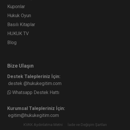
Kuponlar
Hukuk Oyun
Basılı Kitaplar
HUKUK TV
Blog
Bize Ulaşın
Destek Talepleriniz İçin:
destek @hukukegitim.com
Whatsapp Destek Hattı
Kurumsal Talepleriniz İçin:
egitim@hukukegitim.com
KVKK Aydınlatma Metni
İade ve Değişim Şartları