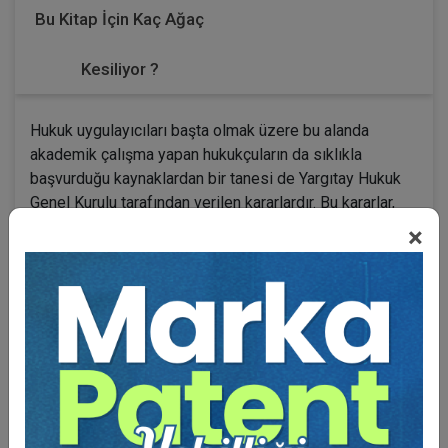
Bu Kitap İçin Kaç Ağaç
Kesiliyor ?
Hukuk uygulayıcıları başta olmak üzere bu alanda
akademik çalışma yapan hukukçuların da sıklıkla
başvurduğu kaynaklardan bir tanesi de Yargıtay Hukuk
Genel Kurulu tarafından verilen kararlardır. Bu kararlar,
hukuk kurallarının somut olaylara uygulanması
×
hususunda usulden esasa kadar ayrıntılı incelemeler
içerme-sinin yanında teorik bilgiler de içeriyor olması
sebebiyle ayrıca öneme sahiptir. Ve-rilen kararların
ekseriyetle kesin olması ve ilk derece mahkemelerini
bağlaması da emsal niteliğini güçlendirmektedir. Bu
nedenle her aşamadaki hukuk uygulayıcıları için son
derece yol gösterici olma özelliğini haizdir.
İşte elinizdeki çalışma da Hukuk Genel Kurulu
kararlarının bu özellikleri dikkate alınarak, hukuk