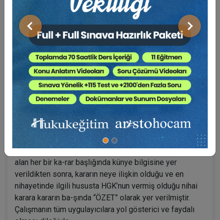
uygulayıcılarına açacakları ve/veya yürütmekte oldukları
davalarda yol gösterici olabilmesi amacıyla
Önceki
Sonraki
hazırlanmıştır.
HGK Diyor Ki adı verilen bu seri, 2020-2022 yıllarını
kapsar şekilde, uygu-lamada en çok karşılaşılan, en
dinamik, en çok ihtiyaç duyulan konu başlıkları tespit
edilerek belli bir konu başlığına hasredilerek derlenen
kararlardan oluşmak-tadır. Derlenen kararların her birine
bir numara verilmiş, kararın neye ilişkin ol-duğu hususu
anahtar kelimeler kullanılmak suretiyle içindekilerde
başlık olarak yer almıştır. Kitap içeriğinde ise her
sayfanın üst başlığında karar numarasına yer verilerek
karar metnini bulmak kolaylaştırılmıştır. Derlemede yer
alan her bir ka-rar başlığında künye bilgisine yer
verildikten sonra, kararın neye ilişkin olduğu ve en
nihayetinde ilgili hususta HGK’nun vermiş olduğu nihai
karara kararın ba-şında “ÖZET” olarak yer verilmiştir.
Çalışmanın tüm uygulayıcılara yol gösterici ve faydalı