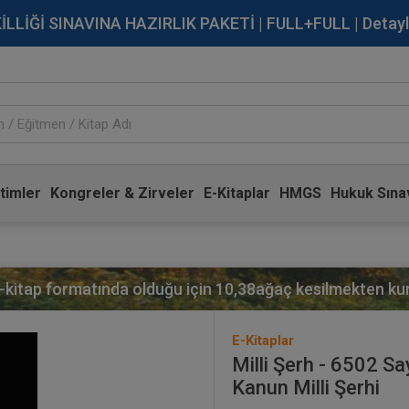
İĞİ SINAVINA HAZIRLIK PAKETİ | FULL+FULL | Detaylı Bi
timler
Kongreler & Zirveler
E-Kitaplar
HMGS
Hukuk Sınav
e-kitap formatında olduğu için
10,38
ağaç kesilmekten kurt
E-Kitaplar
Milli Şerh - 6502 S
Kanun Milli Şerhi