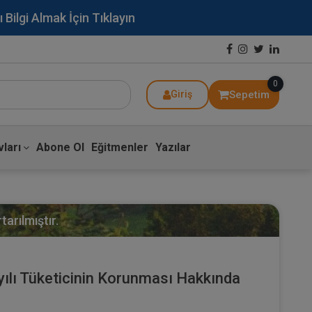
lgi Almak İçin Tıklayın
0
Sepetim
Giriş
ları
Abone Ol
Eğitmenler
Yazılar
arılmıştır.
ayılı Tüketicinin Korunması Hakkında