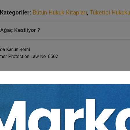
Kategoriler:
Bütün Hukuk Kitapları
,
Tüketici Hukuk
 Ağaç Kesiliyor ?
nda Kanun Şerhi
r Protection Law No. 6502
inde «
altın proje
» olarak isimlendirdiğimiz ve uzun zamandır haya
t 2015 tarihinde yola koyulmaya karar verdik. Almanya'da onlarca 
re ilham kaynağı oldu. Aynı şeyi neden Türkiye'de gerçekleştire
nan ve fakat daha önce benzer girişimlerin başarısız olduğunu ha
tekleri ile bu zorlu eser çalışmasına talip olduk.
aştığı bu projeyi, bize inananlar ve destek verenlerle birlikte baş
adde ile ilgili uygulamaya da işaret edebilecek nitelikte madde 