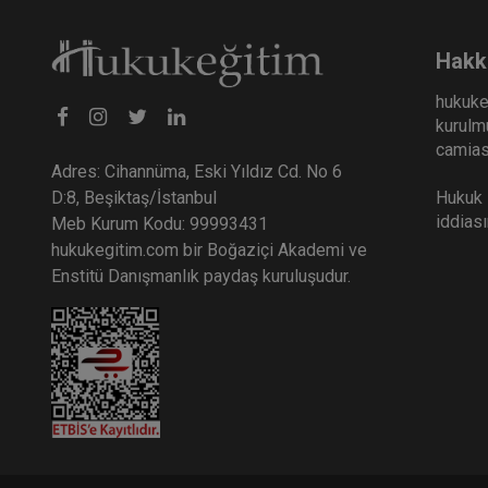
Hakk
hukuke
kurulmu
camiası
Adres: Cihannüma, Eski Yıldız Cd. No 6
Hukuk E
D:8, Beşiktaş/İstanbul
iddias
Meb Kurum Kodu: 99993431
hukukegitim.com bir Boğaziçi Akademi ve
Enstitü Danışmanlık paydaş kuruluşudur.