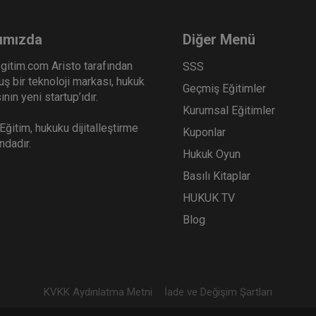
ımızda
Diğer Menü
gitim.com Aristo tarafından
SSS
ş bir teknoloji markası, hukuk
Geçmiş Eğitimler
nın yeni startup’ıdır.
Kurumsal Eğitimler
ğitim, hukuku dijitalleştirme
Kuponlar
ındadır.
Hukuk Oyun
Basılı Kitaplar
HUKUK TV
Blog
KVKK Aydınlatma Metni
İade ve Değişim Şartları