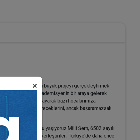
u
×
li ile yaşadığımız bu büyük projeyi gerçekleştirmek
ve hatta yüzlerce akademisyenin bir araya gelerek
meyeceğimizi sorgulayarak bazı hocalarımıza
tırlatarak destek vereceklerini, ancak başaramazsak
armanın haklı onurunu yaşıyoruz.Milli Şerh, 6502 sayılı
sonlarına içtihat yerleştirilen, Türkiye'de daha önce