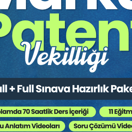
sadece Türkiye'ye yönelik değil ve fakat özellikle AB ülkeleri il
AB'den ve ABD'den atıf alabileceğini umduk. Oralardaki akademisyen
inlerini, madde şerhlerinin özetini ve madde hakkın-da (varsa) uy
yüksek mahkemelerine yollayacağız. Umarız meraklı ve ilgili dönüşl
ya çevirerek, bu doğrultuda birkaç adım daha atabiliriz. Biz bu k
yoruz. Bu inancımız doğrultusunda kitabın meydana getirilmesinde
ZÜNER