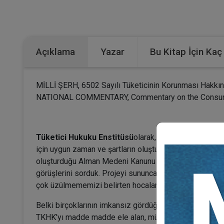
Açıklama
Yazar
Bu Kitap İçin Kaç
MİLLİ ŞERH, 6502 Sayılı Tüketicinin Korunması Hakkı
NATIONAL COMMENTARY, Commentary on the Consume
Tüketici Hukuku Enstitüsü
olarak, projelerimiz içeris
için uygun zaman ve şartların oluştuğuna inanarak Mar
oluşturduğu Alman Medeni Kanunu (BGB) şerhleri bizle
görüşlerini sorduk. Projeyi sununca oldukça heyecanla
çok üzülmememizi belirten hocalarımızın tavsiye ve des
Belki birçoklarının imkansız gördüğü, inançsızlıkla yakl
TKHK'yı madde madde ele alan, mümkün olduğu kadar o m