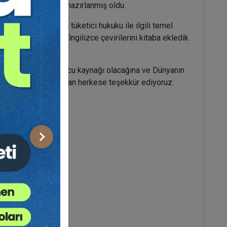
e ABD'ye yönelik de hazırlanmış oldu.
lerin Türkiye'deki tüketici hukuku ile ilgili temel
gulanan içtihadın İngilizce çevirilerini kitaba ekledik.
er olacaktır.
itabın Türkiye'de başucu kaynağı olacağına ve Dünyanın
 emeği ve desteği olan herkese teşekkür ediyoruz.
Sonraki