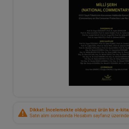
Dikkat: İncelemekte olduğunuz ürün bir e-kitap
Satın alım sonrasında Hesabım sayfanız üzerinden d