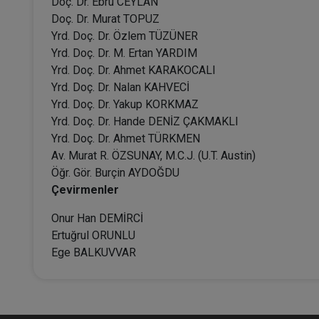
Doç. Dr. Ebru CEYLAN
Doç. Dr. Murat TOPUZ
Yrd. Doç. Dr. Özlem TÜZÜNER
Yrd. Doç. Dr. M. Ertan YARDIM
Yrd. Doç. Dr. Ahmet KARAKOCALI
Yrd. Doç. Dr. Nalan KAHVECİ
Yrd. Doç. Dr. Yakup KORKMAZ
Yrd. Doç. Dr. Hande DENİZ ÇAKMAKLI
Yrd. Doç. Dr. Ahmet TÜRKMEN
Av. Murat R. ÖZSUNAY, M.C.J. (U.T. Austin)
Öğr. Gör. Burçin AYDOĞDU
Çevirmenler
Onur Han DEMİRCİ
Ertuğrul ORUNLU
Ege BALKUVVAR