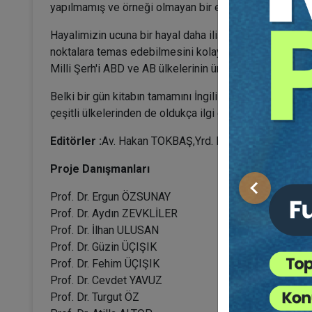
yapılmamış ve örneği olmayan bir eser oldu.Milli Şerh, 
Hayalimizin ucuna bir hayal daha iliştirerek bu eserin 
noktalara temas edebilmesini kolaylaştırarak, madde met
Milli Şerh'i ABD ve AB ülkelerinin üniversitelerine ve 
Belki bir gün kitabın tamamını İngilizce'ye ve Almanca'
çeşitli ülkelerinden de oldukça ilgi göreceğine inanı
Editörler :
Av. Hakan TOKBAŞ,Yrd. Doç. Dr. Özlem TÜ
Proje Danışmanları
Önceki
Prof. Dr. Ergun ÖZSUNAY
Prof. Dr. Aydın ZEVKLİLER
Prof. Dr. İlhan ULUSAN
Prof. Dr. Güzin ÜÇIŞIK
Prof. Dr. Fehim ÜÇIŞIK
Prof. Dr. Cevdet YAVUZ
Prof. Dr. Turgut ÖZ