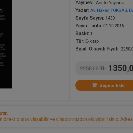
Yayınevi:
Aristo Yayınevi
Yazar:
Av. Hakan TOKBAŞ
,
D
Sayfa Sayısı:
1433
Yayın Tarihi:
01.10.2016
Baskı:
1
Tür:
E-kitap
Basılı Olsaydı Fiyatı:
2250,
1350,
2250,00 TL
Sepete Ekle
tır.
irekt olarak ulaşabilir ve cihazlarınızdan okuyabilirsiniz. Adresi