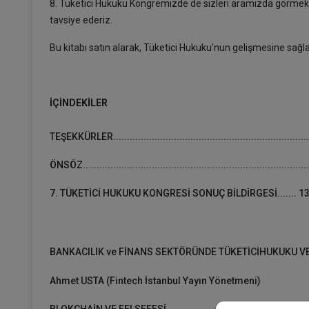
8. Tüketici Hukuku Kongremizde de sizleri aramızda görmek i
tavsiye ederiz.
Bu kitabı satın alarak, Tüketici Hukuku'nun gelişmesine sağla
İÇİNDEKİLER
TEŞEKKÜRLER.......................................................................
ÖNSÖZ..................................................................................
7. TÜKETİCİ HUKUKU KONGRESİ SONUÇ BİLDİRGESİ....... 1
BANKACILIK ve FİNANS SEKTÖRÜNDE TÜKETİCİHUKUKU V
Ahmet USTA (Fintech İstanbul Yayın Yönetmeni)
BLOKCHAİN VE FELSEFESİ...................................................