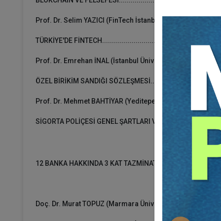
Prof. Dr. Selim YAZICI (FinTech İstanbul Kurucu Ortağı)
TÜRKİYE'DE FİNTECH...........................................................
Prof. Dr. Emrehan İNAL (İstanbul Üniversitesi)
ÖZEL BİRİKİM SANDIĞI SÖZLEŞMESİ................................ 3
Prof. Dr. Mehmet BAHTİYAR (Yeditepe Üniversitesi)
SİGORTA POLİÇESİ GENEL ŞARTLARI VE TÜKETİCİNİN KORUNMASI...............
12 BANKA HAKKINDA 3 KAT TAZMİNAT DAVASI
Doç. Dr. Murat TOPUZ (Marmara Üniversitesi)