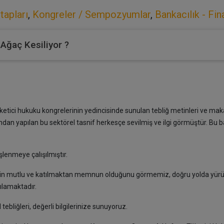
tapları
,
Kongreler / Sempozyumlar
,
Bankacılık - Fi
 Ağaç Kesiliyor ?
tüketici hukuku kongrelerinin yedincisinde sunulan tebliğ metinleri ve m
afından yapılan bu sektörel tasnif herkesçe sevilmiş ve ilgi görmüştür. B
şlenmeye çalışılmıştır.
erin mutlu ve katılmaktan memnun olduğunu görmemiz, doğru yolda yürü
ılamaktadır.
tebliğleri, değerli bilgilerinize sunuyoruz.