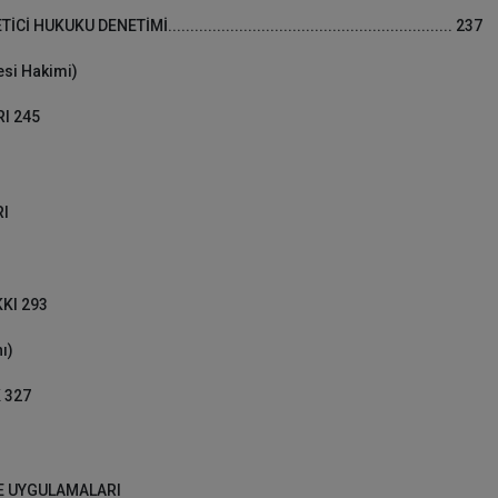
NETİMİ................................................................ 237
si Hakimi)
I 245
RI
KI 293
ı)
 327
E UYGULAMALARI