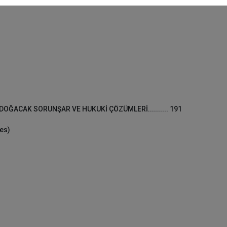
OĞACAK SORUNŞAR VE HUKUKİ ÇÖZÜMLERİ.......... 191
es)