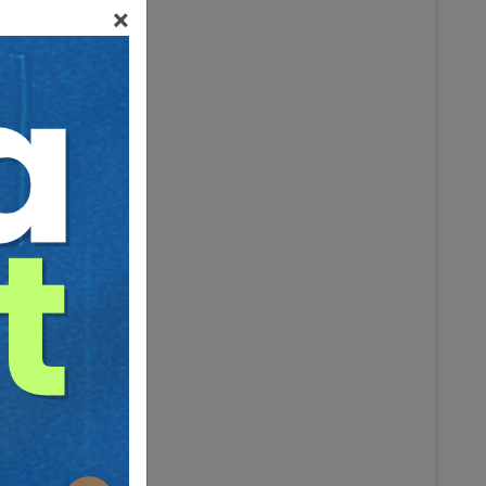
×
.... 49