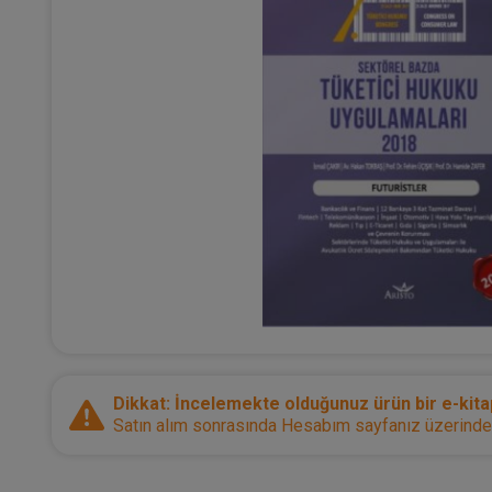
Dikkat: İncelemekte olduğunuz ürün bir e-kitap
Satın alım sonrasında Hesabım sayfanız üzerinden d