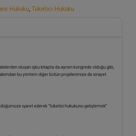
nans Hukuku
,
Tüketici Hukuku
akalelerden oluşan işbu kitapta da aynen kongrede olduğu gibi,
u bakımdan bu yöntem diğer bütün projelerimize de sirayet
düğümüze işaret ederek “tüketici hukukunu geliştirmek”