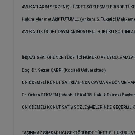
AVUKATLARIN SERZENİŞİ: ÜCRET SÖZLEŞMELERİNDE TÜKETİCİ HUKUKU DE
Hakim Mehmet Akif TUTUMLU (Ankara 6. Tüketici Mahkeme
AVUKATLIK ÜCRET DAVALARINDA USUL HUKUKU SORUNLAR
İNŞAAT SEKTÖRÜNDE TÜKETİCİ HUKUKU VE UYGULAMALA
Doç. Dr. Sezer ÇABRİ (Kocaeli Üniversitesi)
ÖN ÖDEMELİ KONUT SATIŞLARINDA CAYMA VE DÖNME HAK
Dr. Orhan SEKMEN (İstanbul BAM 18. Hukuk Dairesi Başkan
ÖN ÖDEMELİ KONUT SATIŞ SÖZLEŞMELERİNDE GEÇERLİLİK
TAŞINMAZ SİMSARLIĞI SEKTÖRÜNDE TÜKETİCİ HUKUKU V