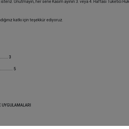
steriz. Unutmayın, her sene Kasım ayının 3. veya 4. Haftası Tüketici H
dığınız katkı için teşekkür ediyoruz.
....... 3
........... 5
3
E UYGULAMALARI
. 23