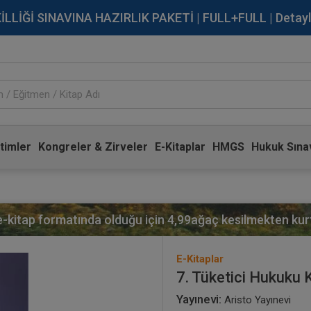
İĞİ SINAVINA HAZIRLIK PAKETİ | FULL+FULL | Detaylı Bi
timler
Kongreler & Zirveler
E-Kitaplar
HMGS
Hukuk Sınav
 e-kitap formatında olduğu için
4,99
ağaç kesilmekten kurt
E-Kitaplar
7. Tüketici Hukuku 
Yayınevi:
Aristo Yayınevi