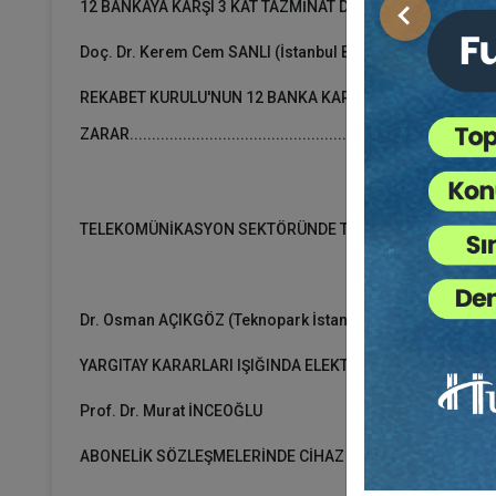
12 BANKAYA KARŞI 3 KAT TAZMİNAT DAVASINA İLİŞKİN YENİ YAKLAŞIMLAR..
Önceki
Doç. Dr. Kerem Cem SANLI (İstanbul Bilgi Üniversitesi)
REKABET KURULU'NUN 12 BANKA KARARI ÜZERİNE AÇILAN
ZARAR.................................................................................
TELEKOMÜNİKASYON SEKTÖRÜNDE TÜKETİCİ HUKUKU VE
Dr. Osman AÇIKGÖZ (Teknopark İstanbul)
YARGITAY KARARLARI IŞIĞINDA ELEKTRONİK BANKACILI
Prof. Dr. Murat İNCEOĞLU
ABONELİK SÖZLEŞMELERİNDE CİHAZ TAAHHÜTNAMELERİNİN TAKS