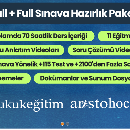
......................................................................... 77
 TAZMİNAT DAVALARINDA ESASA İLİŞKİN ÖNEMLİ SORUNLAR HAKKIND
......... 87
 UYGULAMALARI
KTA BANKA VE TELEKOMÜNİKASYON ŞİRKETLERİN SORUMLULUĞU 127
İTLE SATIM SÖZLEŞMESİ İLE İLİŞKİSİ.................. 157