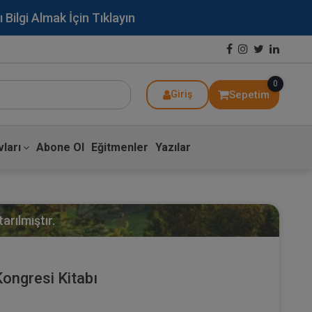
lgi Almak İçin Tıklayın
0
Sepetim
Giriş
ları
Abone Ol
Eğitmenler
Yazılar
arılmıştır.
Kongresi Kitabı