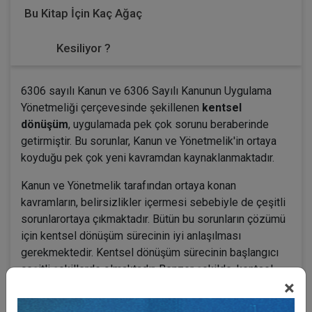
Bu Kitap İçin Kaç Ağaç
Kesiliyor ?
6306 sayılı Kanun ve 6306 Sayılı Kanunun Uygulama
Yönetmeliği çerçevesinde şekillenen
kentsel
dönüşüm
, uygulamada pek çok sorunu beraberinde
getirmiştir. Bu sorunlar, Kanun ve Yönetmelik'in ortaya
koyduğu pek çok yeni kavramdan kaynaklanmaktadır.
Kanun ve Yönetmelik tarafından ortaya konan
kavramların, belirsizlikler içermesi sebebiyle de çeşitli
sorunlarortaya çıkmaktadır. Bütün bu sorunların çözümü
için kentsel dönüşüm sürecinin iyi anlaşılması
gerekmektedir. Kentsel dönüşüm sürecinin başlangıcı
çeşitli şekillerde olmaktadır. Benzer şekilde, kentsel
×
dönüşüm sürecinin sona ermesinde de farklı ihtimaller
mevcuttur. Sürecin başlangıcının ve sonunun tek bir