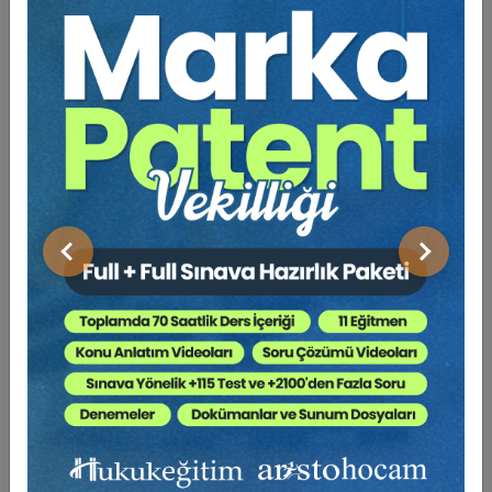
şekilde olmaması da sürecin anlaşılmasını
zorlaştırmaktadır.
Kanaatimizce, sürecin anlaşılabilmesi için öncelikle
temel kavramların tespit edilmesi gerekir. Temel
kavramlar tespit edildikten sonra her bir kavramın
detaylarına inilmesi, sürecin anlaşılmasını kolaylaştırır.
Tespit edebildiğimiz kadarıyla, kentseldönüşüm
sürecinin temel kavramları şunlardır:
i) Riskli alan
Önceki
Sonraki
ii) Rezerv yapı alanı
iii) Riskli yapı
iv) Yapı maliki
Bu temel kavramlardan başka kavramlar da kentsel
dönüşüm sürecinde önem arz etmektedir.
Kat mülkiyeti,
bağımsız bölüm, arsa payı, sınırlı aynî hak, şerh edilmiş
şahsi hak
gibi. Bu eserde, hem bu temel kavramlar hem
de diğer kavramlar, soru cevap metodu ile incelenmiş