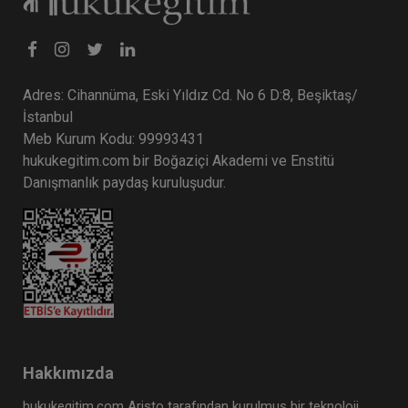
Adres: Cihannüma, Eski Yıldız Cd. No 6 D:8, Beşiktaş/
İstanbul
Meb Kurum Kodu: 99993431
hukukegitim.com bir Boğaziçi Akademi ve Enstitü
Danışmanlık paydaş kuruluşudur.
Hakkımızda
hukukegitim.com Aristo tarafından kurulmuş bir teknoloji