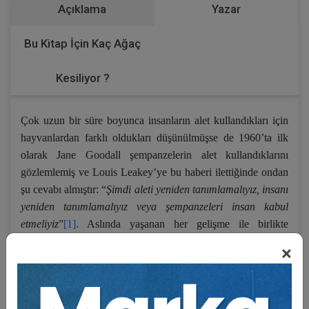
Açıklama
Yazar
Bu Kitap İçin Kaç Ağaç
Kesiliyor ?
Çok uzun bir süre boyunca insanların alet kullandıkları için
hayvanlardan farklı oldukları düşünülmüşse de 1960’ta ilk
olarak Jane Goodall şempanzelerin alet kullandıklarını
gözlemlemiş ve Louis Leakey’ye bu haberi ilettiğinde ondan
şu cevabı almıştır: “
Şimdi aleti yeniden tanımlamalıyız, insanı
yeniden tanımlamalıyız veya şempanzeleri insan kabul
etmeliyiz
”
[1]
. Aslında yaşanan her gelişme ile birlikte
yaptığımız şey insanı yeniden tanımlamaya çalışmak
×
olmaktadır. Bu nedenle gelecekte insanı nasıl
tanımlayacağımız da önem taşıyan ve merak uyandıran bir
soru olarak karşımıza çıkmaktadır.