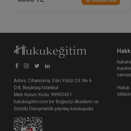
Sepete Ekle
Hakk
hukuke
kurulmu
camiası
Adres: Cihannüma, Eski Yıldız Cd. No 6
Hukuk E
D:8, Beşiktaş/İstanbul
iddias
Meb Kurum Kodu: 99993431
hukukegitim.com bir Boğaziçi Akademi ve
Enstitü Danışmanlık paydaş kuruluşudur.