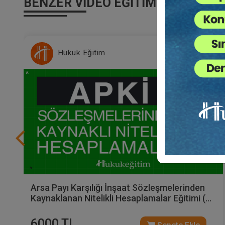
BENZER VIDEO EĞITIMLER
Hukuk Eğitim
Arsa Payı Karşılığı İnşaat Sözleşmelerinden
Kaynaklanan Nitelikli Hesaplamalar Eğitimi (2
Eğitmen - 3 Video)
6000 TL