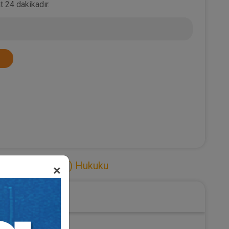
t 24 dakikadır.
z (Gayrimenkul) Hukuku
×