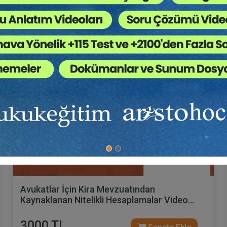
Av. Yankı BÜYÜKSEZER
Avukatlar İçin Kira Mevzuatından
Kaynaklanan Nitelikli Hesaplamalar Video
Eğitimi (3 Video)
3000 TL