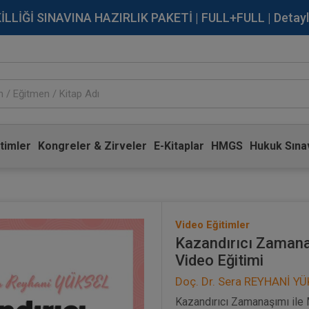
İĞİ SINAVINA HAZIRLIK PAKETİ | FULL+FULL | Detaylı Bi
timler
Kongreler & Zirveler
E-Kitaplar
HMGS
Hukuk Sınav
Video Eğitimler
Kazandırıcı Zamanaş
Video Eğitimi
Doç. Dr. Sera REYHANİ Y
Kazandırıcı Zamanaşımı ile 