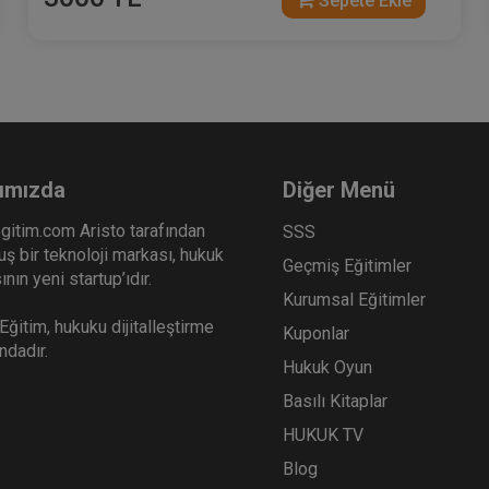
Sepete Ekle
ımızda
Diğer Menü
gitim.com Aristo tarafından
SSS
ş bir teknoloji markası, hukuk
Geçmiş Eğitimler
nın yeni startup’ıdır.
Kurumsal Eğitimler
ğitim, hukuku dijitalleştirme
Kuponlar
ındadır.
Hukuk Oyun
Basılı Kitaplar
HUKUK TV
Blog