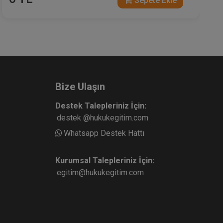
Sepete Ekle
Davasına Etkileri Video Eğitimi
Bize Ulaşın
Destek Talepleriniz İçin:
destek @hukukegitim.com
Whatsapp Destek Hattı
Kurumsal Talepleriniz İçin:
egitim@hukukegitim.com