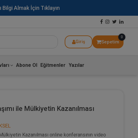
lgi Almak İçin Tıklayın
0
Sepetim
Giriş
ları
Abone Ol
Eğitmenler
Yazılar
ımı ile Mülkiyetin Kazanılması
ÜKSEL
Mülkiyetin Kazanılması online konferansının video