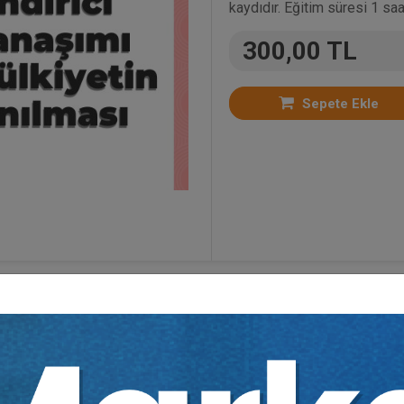
kaydıdır. Eğitim süresi 1 saa
300,00 TL
Sepete Ekle
o Eğitimler
,
Borçlar Hukuku
,
Medeni Hukuk
,
Taşınma