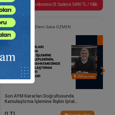
Video Eğitim Abonesi Ol: Sadece 5490 TL / Yıllık
Prof. Dr. Etem Saba ÖZMEN
Son AYM Kararları Doğrultusunda
Kamulaştırma İşlemine İlişkin İptal
Taleplerinin, Asliye Hukuk Mahkemesinde
Görülen Kamulaştırma Bedelinin Tespiti
0 TL