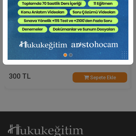
Güncel Gelişmelerle Malpraktis Davaları Video
Eğitimi
300 TL
Sepete Ekle