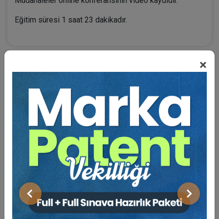
Müdahaleler online konferansının video kaydıdır.
Eğitim süresi 1 saat 23 dakikadır.
×
BENZER VIDEO EĞITIMLER
Video Eğitim Abonesi Ol: Sadece 5490 TL / Yıllık
Dr. Ögr. Üyesi Kemale ASLAN
Önceki
Sonraki