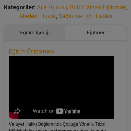
Kategoriler:
Aile Hukuku
,
Bütün Video Eğitimler
,
Medeni Hukuk
,
Sağlık ve Tıp Hukuku
Eğitim İçeriği
Eğitmen
Eğitim Önizlemesi
Velayet Hakkı Bağlamında Çocuğa Yönelik Tıbbi