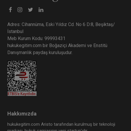
Adres: Cihannüma, Eski Yıldız Cd. No 6 D:8, Beşiktaş/
İstanbul
Meb Kurum Kodu: 99993431
hukukegitim.com bir Boğaziçi Akademi ve Enstitü
Danışmanlık paydaş kuruluşudur.
Hakkımızda
hukukegitim.com Aristo tarafından kurulmuş bir teknoloji
markası, hukuk camiasının yeni startup’ıdır.