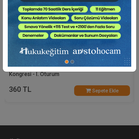
İş Yargılaması ve Usul Hukuku - II. İş Hukuku
Kongresi - I. Oturum
360 TL
Sepete Ekle