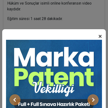
Hüküm ve Sonuçlar isimli online konferansın video
kaydıdır.
Eğitim süresi 1 saat 28 dakikadır.
×
BENZER VIDEO EĞITIMLER
Video Eğitim Abonesi Ol: Sadece 5490 TL / Yıllık
Tüketici Hukuku Enstitüsü
Önceki
Sonraki