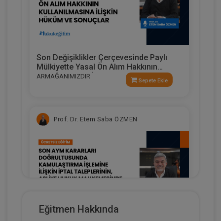
Son Değişiklikler Çerçevesinde Paylı
Mülkiyette Yasal Ön Alım Hakkının
Kullanılmasına İlişkin Hüküm Ve
ARMAĞANIMIZDIR
Sepete Ekle
Sonuçlar
Prof. Dr. Etem Saba ÖZMEN
Eğitmen Hakkında