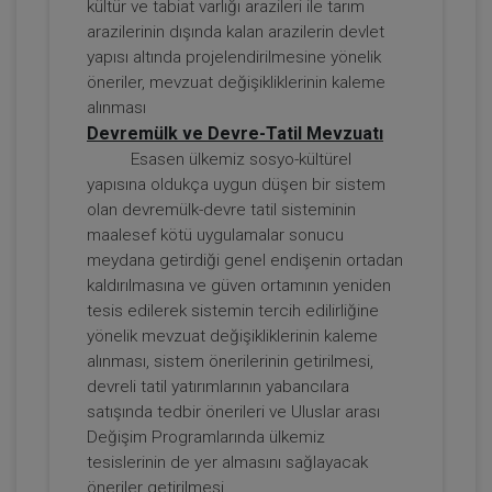
kültür ve tabiat varlığı arazileri ile tarım
Kira Hukuku - 1 - IV. Borçlar Hukuku
arazilerinin dışında kalan arazilerin devlet
Kongresi - I. Oturum
yapısı altında projelendirilmesine yönelik
360 TL
Sepete Ekle
öneriler, mevzuat değişikliklerinin kaleme
alınması
Devremülk ve Devre-Tatil Mevzuatı
Esasen ülkemiz sosyo-kültürel
Tüketici Hukuku Enstitüsü
yapısına oldukça uygun düşen bir sistem
olan devremülk-devre tatil sisteminin
maalesef kötü uygulamalar sonucu
meydana getirdiği genel endişenin ortadan
kaldırılmasına ve güven ortamının yeniden
tesis edilerek sistemin tercih edilirliğine
yönelik mevzuat değişikliklerinin kaleme
alınması, sistem önerilerinin getirilmesi,
devreli tatil yatırımlarının yabancılara
satışında tedbir önerileri ve Uluslar arası
Kira Hukuku - 2 - IV. Borçlar Hukuku
Değişim Programlarında ülkemiz
Kongresi - II. Oturum
tesislerinin de yer almasını sağlayacak
360 TL
Sepete Ekle
öneriler getirilmesi