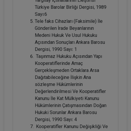
Yargıtay İçtihatlarının Eleştirisi
Adi Ortaklıkların Kazanç Paylaşma
Amacı Gütmeyen Faaliyetleri Konusunda
Türkiye Barolar Birliği Dergisi, 1989
Yanılgılar Video Eğitimi
Sayı:6
300 TL
Sepete Ekle
Tele faks Cihazları (Faksimile) İle
Gönderilen İrade Beyanlarının
Medeni Hukuk Ve Usul Hukuku
Açısından Sonuçları Ankara Barosu
Tüketici Hukuku Enstitüsü
Dergisi, 1990 Sayı: 1
Taşınmaz Hukuku Açısından Yapı
Kooperatiflerinde Amaç
Gerçekleşmeden Ortaklara Arsa
Dağıtabileceğine İlişkin Ana
sözleşme Hükümlerinin
Değerlendirilmesi Ve Kooperatifler
Kanunu İle Kat Mülkiyeti Kanunu
Hükümlerinin Çatışmasından Doğan
IV. Medeni Hukuk Kongresi - Tüm
Hukuki Sorunlar Ankara Barosu
Oturumlar (11 Oturum)
Dergisi, 1990 Sayı: 4
Kooperatifler Kanunu Değişikliği Ve
2160
Sepete Ekle