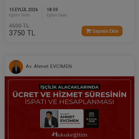
15 EYLÜL 2026
18:59
Eğitim Tarihi
Eğitim Saati
4500 TL
Sepete Ekle
3750 TL
Medeni Usul Hukuku - III. Medeni Hukuku
Kongresi - X. Oturum
360 TL
Sepete Ekle
Av. Ahmet EVCİMEN
Tüketici Hukuku Enstitüsü