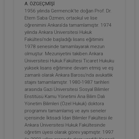
A. ÖZGEÇMİŞİ
Son AYM Kararları Doğrultusunda
1956 yılında Germencik'te doğan Prof. Dr.
Kamulaştırma İşlemine İlişkin İptal
Etem Saba Özmen; ortaokul ve lise
Taleplerinin, Asliye Hukuk
ARMAĞANIMIZDIR
Sepete Ekle
öğrenimini Ankara’da tamamlamıştır. 1974
Mahkemesinde Görülen Kamulaştırma
Bedelinin Tespiti Davasına Etkileri Video
yılında Ankara Üniversitesi Hukuk
Eğitimi
Fakültesi'nde başladığı lisans eğitimini
1978 senesinde tamamlayarak mezun
Prof. Dr. Etem Saba ÖZMEN
olmuştur. Mezuniyetini takiben Ankara
Üniversitesi Hukuk Fakültesi Ticaret Hukuku
yüksek lisans eğitimine devam etmiş ve eş
zamanlı olarak Ankara Barosu'nda avukatlık
stajını tamamlamıştır. 1980-1987 tarihleri
arasında Gazi Üniversitesi Sosyal Bilimler
Enstitüsü Kamu Yönetimi Ana Bilim Dalı
Yönetim Bilimleri (Özel Hukuk) doktora
programını tamamlamış ve aynı seneler
içerisinde İktisadi İdari Bilimler Fakültesi ile
Kamulaştırma Kanunu 10/XIV ve 14/Son
Fıkra Hükümlerinin İptaline Bağlı
Ankara Üniversitesi Hukuk Fakültesinde
Sonuçlar Video Kaydı
ARMAĞANIMIZDIR
öğretim üyesi olarak görev yapmıştır. 1997
Sepete Ekle