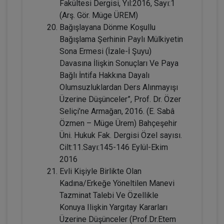
Fakültesi Dergisi, Yıl:2016, Sayı:1
Sözleşmeler Hukuku - 2 - IV. Borçlar
(Arş. Gör. Müge ÜREM)
Hukuku Kongresi - VIII. Oturum
Bağışlayana Dönme Koşullu
360 TL
Sepete Ekle
Bağışlama Şerhinin Paylı Mülkiyetin
Sona Ermesi (İzale-İ Şuyu)
Davasına İlişkin Sonuçları Ve Paya
Bağlı İntifa Hakkına Dayalı
Tüketici Hukuku Enstitüsü
Olumsuzluklardan Ders Alınmayışı
Üzerine Düşünceler”, Prof. Dr. Özer
Seliçi’ne Armağan, 2016. (E. Sabâ
Özmen – Müge Ürem) Bahçeşehir
Üni. Hukuk Fak. Dergisi Özel sayısı.
Cilt:11.Sayı:145-146 Eylül-Ekim
2016
Evli Kişiyle Birlikte Olan
Kadına/Erkeğe Yöneltilen Manevi
Tazminat Talebi Ve Özellikle
IV. Borçlar Hukuku Kongresi Tüm
Konuya Ilişkin Yargıtay Kararları
Oturumlar (8 Oturum)
Üzerine Düşünceler (Prof.Dr.Etem