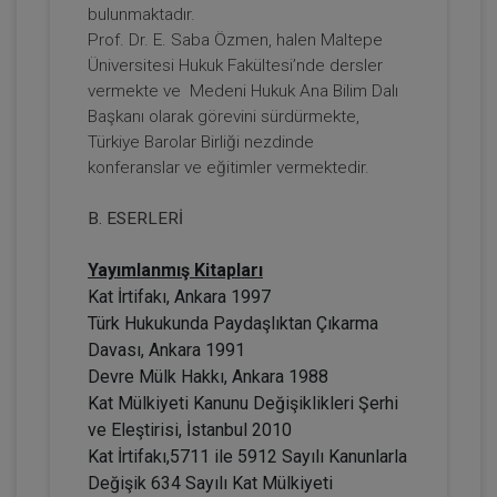
bulunmaktadır.
Prof. Dr. E. Saba Özmen, halen Maltepe
Üniversitesi Hukuk Fakültesi’nde dersler
vermekte ve Medeni Hukuk Ana Bilim Dalı
Başkanı olarak görevini sürdürmekte,
Türkiye Barolar Birliği nezdinde
konferanslar ve eğitimler vermektedir.
B. ESERLERİ
Gelir (Hasılat) Paylaşımlı Taşınmaz
Yayımlanmış Kitapları
Sözleşmesi Yapılmasına Bağlı Yanılgılar
Video Eğitimi
Kat İrtifakı, Ankara 1997
300 TL
Sepete Ekle
Türk Hukukunda Paydaşlıktan Çıkarma
Davası, Ankara 1991
Devre Mülk Hakkı, Ankara 1988
Kat Mülkiyeti Kanunu Değişiklikleri Şerhi
Hukuk Eğitim
ve Eleştirisi, İstanbul 2010
Kat İrtifakı,5711 ile 5912 Sayılı Kanunlarla
Değişik 634 Sayılı Kat Mülkiyeti