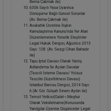
Berna Çakmak ile)
6306 Sayılı Yasa Uyarınca
Dönüşüme Bağlı Güncel Sorunlar
(Av. Berna Çakmak ile)
Avukatlık Ücretine İlişkin
Kamulaştırma Kanunu’nda Yer Alan
Düzenlemelere Yönelik Eleştiriler
Legal Hukuk Dergisi, Ağustos 2013
Sayı: 128 (Av. Sezgi Cihan Bahadır
ile)
Kişiler Hukuku - IV. Medeni Hukuk
Tapu İptal Davası Olarak Yanlış
Kongresi - I. Oturum
Adlandırma İle Açılan Davalar
360 TL
Sepete Ekle
(Tescili İsteme Davası/ Yolsuz
Tescilin Düzeltilmesi Davası)
İstanbul Barosu Dergisi, 2014 Sayı:
6 (Ar. Gör. Gülşah Sinem Aydın ile)
Tüketici Hukuku Enstitüsü
Temsil Yetkisi(Galat-ı Meşhur
Olarak Vekâletname)Konusunda
Yanılgılar Üzerine Düşünceler Legal