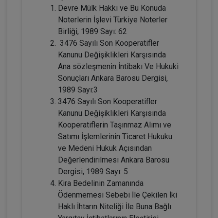
Devre Mülk Hakkı ve Bu Konuda
Noterlerin İşlevi Türkiye Noterler
Birliği, 1989 Sayı: 62
3476 Sayılı Son Kooperatifler
Resmî Şekle Bağlı Sözleşmelerden
Doğan Alacak Hakkının Devri
Kanunu Değişiklikleri Karşısında
Konusunda Yanılgılar Video Eğitimi
ARMAĞANIMIZDIR
Ana sözleşmenin İntibakı Ve Hukuki
Sepete Ekle
Sonuçları Ankara Barosu Dergisi,
1989 Sayı:3
3476 Sayılı Son Kooperatifler
Prof. Dr. Etem Saba ÖZMEN
Kanunu Değişiklikleri Karşısında
Kooperatiflerin Taşınmaz Alımı ve
Satımı İşlemlerinin Ticaret Hukuku
ve Medeni Hukuk Açısından
Değerlendirilmesi Ankara Barosu
Dergisi, 1989 Sayı: 5
Kira Bedelinin Zamanında
Ödenmemesi Sebebi İle Çekilen İki
Haklı İhtarın Niteliği İle Buna Bağlı