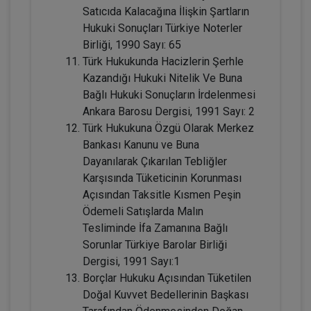
Satıcıda Kalacağına İlişkin Şartların
Tüketici Hukuku Enstitüsü
Hukuki Sonuçları Türkiye Noterler
Birliği, 1990 Sayı: 65
Türk Hukukunda Hacizlerin Şerhle
Kazandığı Hukuki Nitelik Ve Buna
Bağlı Hukuki Sonuçların İrdelenmesi
Ankara Barosu Dergisi, 1991 Sayı: 2
Türk Hukukuna Özgü Olarak Merkez
Bankası Kanunu ve Buna
Dayanılarak Çıkarılan Tebliğler
Karşısında Tüketicinin Korunması
Fütürist Hukuk - IV. Medeni Hukuk
Açısından Taksitle Kısmen Peşin
Kongresi - XI. Oturum
Ödemeli Satışlarda Malın
360 TL
Sepete Ekle
Tesliminde İfa Zamanına Bağlı
Sorunlar Türkiye Barolar Birliği
Dergisi, 1991 Sayı:1
Borçlar Hukuku Açısından Tüketilen
Tüketici Hukuku Enstitüsü
Doğal Kuvvet Bedellerinin Başkası