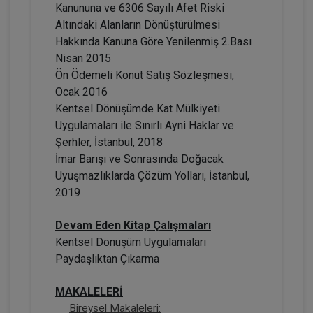
Kanununa ve 6306 Sayılı Afet Riski
Altındaki Alanların Dönüştürülmesi
Hakkında Kanuna Göre Yenilenmiş 2.Bası
Nisan 2015
Ön Ödemeli Konut Satış Sözleşmesi,
Ocak 2016
Kentsel Dönüşümde Kat Mülkiyeti
Adi Ortaklıklarda ve Kat Mülkiyeti
Oluşumunda Motorlu Taşıt Aracı Edinimi
Uygulamaları ile Sınırlı Ayni Haklar ve
Video Eğitimi
Şerhler, İstanbul, 2018
300 TL
Sepete Ekle
İmar Barışı ve Sonrasında Doğacak
Uyuşmazlıklarda Çözüm Yolları, İstanbul,
2019
Prof. Dr. Etem Saba ÖZMEN
Devam Eden Kitap Çalışmaları
Kentsel Dönüşüm Uygulamaları
Paydaşlıktan Çıkarma
MAKALELERİ
Bireysel Makaleleri: