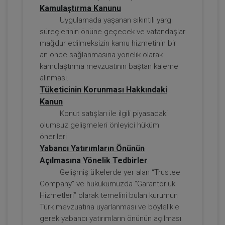
Kamulaştırma Kanunu
Uygulamada yaşanan sıkıntılı yargı
süreçlerinin önüne geçecek ve vatandaşlar
mağdur edilmeksizin kamu hizmetinin bir
an önce sağlanmasına yönelik olarak
kamulaştırma mevzuatının baştan kaleme
Tazminat Hukuku - IV. Borçlar Hukuku
alınması.
Kongresi - IV. Oturum
Tüketicinin Korunması Hakkındaki
Kanun
360 TL
Sepete Ekle
Konut satışları ile ilgili piyasadaki
olumsuz gelişmeleri önleyici hüküm
önerileri
Yabancı Yatırımların Önünün
Tüketici Hukuku Enstitüsü
Açılmasına Yönelik Tedbirler
Gelişmiş ülkelerde yer alan “Trustee
Company” ve hukukumuzda “Garantörlük
Hizmetleri” olarak temelini bulan kurumun
Türk mevzuatına uyarlanması ve böylelikle
gerek yabancı yatırımların önünün açılması