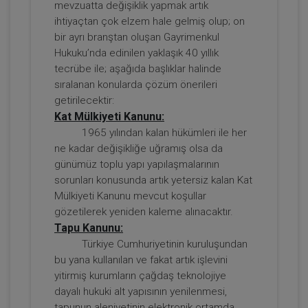
mevzuatta değişiklik yapmak artık
ihtiyaçtan çok elzem hale gelmiş olup; on
bir ayrı branştan oluşan Gayrimenkul
Tüketici Hukuku Enstitüsü
Hukuku’nda edinilen yaklaşık 40 yıllık
tecrübe ile; aşağıda başlıklar halinde
sıralanan konularda çözüm önerileri
getirilecektir:
Kat Mülkiyeti Kanunu:
1965 yılından kalan hükümleri ile her
ne kadar değişikliğe uğramış olsa da
günümüz toplu yapı yapılaşmalarının
sorunları konusunda artık yetersiz kalan Kat
Mülkiyeti Kanunu mevcut koşullar
Borçların İfası ve İfa Edilmemesi - IV.
gözetilerek yeniden kaleme alınacaktır.
Borçlar Hukuku Kongresi - V. Oturum
Tapu Kanunu:
360 TL
Sepete Ekle
Türkiye Cumhuriyetinin kuruluşundan
bu yana kullanılan ve fakat artık işlevini
yitirmiş kurumların çağdaş teknolojiye
dayalı hukuki alt yapısının yenilenmesi,
Tüketici Hukuku Enstitüsü
tapunun aleniyetinin elektronik ortamda