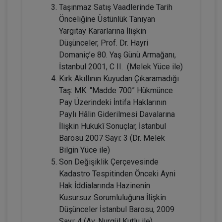
Kongresi - VII. Oturum
Taşınmaz Satış Vaadlerinde Tarih
Önceliğine Üstünlük Tanıyan
360 TL
Sepete Ekle
Yargıtay Kararlarına İlişkin
Düşünceler, Prof. Dr. Hayri
Domaniç’e 80. Yaş Günü Armağanı,
İstanbul 2001, C II. (Melek Yüce ile)
Tüketici Hukuku Enstitüsü
Kırk Akıllının Kuyudan Çıkaramadığı
Taş: MK. “Madde 700” Hükmünce
Pay Üzerindeki İntifa Haklarının
Paylı Hâlin Giderilmesi Davalarına
İlişkin Hukukî Sonuçlar, İstanbul
Barosu 2007 Sayı: 3 (Dr. Melek
Bilgin Yüce ile)
Son Değişiklik Çerçevesinde
Kadastro Tespitinden Önceki Ayni
Çocuk Hukuku - IV. Medeni Hukuk
Hak İddialarında Hazinenin
Kongresi - V. Oturum
Kusursuz Sorumluluğuna İlişkin
Düşünceler İstanbul Barosu, 2009
360 TL
Sepete Ekle
Sayı: 4 (Av. Nurgül Kutlu ile)