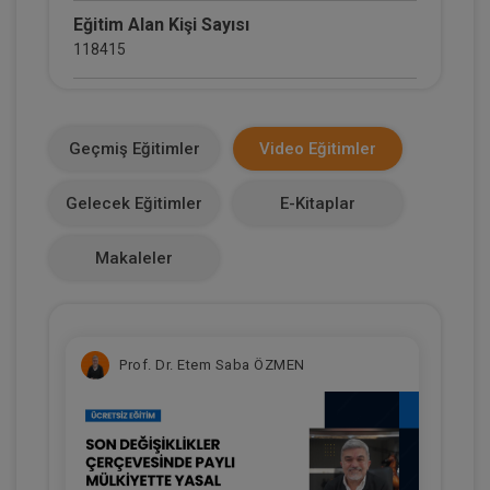
Eğitim Alan Kişi Sayısı
118415
E-Kitap Alan Kişi Sayısı
13809
Geçmiş Eğitimler
Video Eğitimler
Makale Sayısı
Gelecek Eğitimler
E-Kitaplar
3
Makaleler
Prof. Dr. Etem Saba ÖZMEN