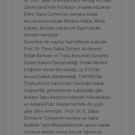
ile 2001 yılları arasında ders verdiği Kocaeli
Üniversitesi'nde Profesör unvanını kazanan
Etem Saba Özmen bu zamana kadar
Prof. Dr. Etem Saba ÖZMEN
birçok üniversitede Medeni hukuk, Miras
hukuku, Borçlar hukuku ve Eşya hukuku
dersleri vermiştir.
Devletine de sayısız hizmetlerde bulunan
Prof. Dr. Etem Saba Özmen; iki dönem
Emlak Bankası ve Toplu Konuttan Sorumlu
Devlet Bakanı Danışmanlığı; Emlak Menkul
Değerler Genel Müdürlüğü, İş GYO'da
kurucu hukuk danışmanlığı, TOKYAD'da
(Toplu Konut Yapımcıları Derneği) hukuk
Devre Mülk Hakkının Emeklinin Emlak
müşavirliği görevlerinde bulunduğu gibi,
Vergisi Muafiyetini Kaldırması ve 7464
Ankara Tapu Kadastro Meslek Yüksekokulu
Sayılı Kanun Uyarınca Günübirlik
ve Ankara Polis Akademisi’nde de uzun
300 TL
Sepete Ekle
Kiralanmasına Dayalı Yanılgılar Video
yıllar ders vermiştir. Prof. Dr. E. Saba
Eğitimi
Özmen’in Türkiye’nin merkez ve taşra
teşkilatı Tapu Müdürlüklerinde görev yapan
ve/veya emekli olmuş birçok öğrencisi
Prof. Dr. Etem Saba ÖZMEN