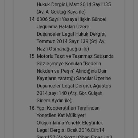
Hukuk Dergisi, Mart 2014 Sayı:135
(Av. A. Göktuğ Kaya ile)
6306 Sayılı Yasaya İlişkin Güncel
Uygulama Hataları Üzere
Düşünceler Legal Hukuk Dergisi,
Temmuz 2014 Sayı: 139 (Stj. Av.
Nazlı Osmanağaoğlu ile)
Mal Rejimleri Hukuku - IV. Medeni Hukuk
Motorlu Taşıt ve Taşınmaz Satışında
Kongresi - IV. Oturum
Sözleşmeye Konulan “Bedelin
360 TL
Sepete Ekle
Nakden ve Peşin” Alındığına Dair
Kayıtların Yarattığı Sancılar Üzerine
Düşünceler Legal Dergisi, Ağustos
2014,sayı:140 (Arş. Gör. Gülşah
Tüketici Hukuku Enstitüsü
Sinem Aydın ile);
Yapı Kooperatifleri Tarafından
Yönetilen Kat Mülkiyeti
Oluşumlarına Yönelik Eleştiriler.
Legal Dergisi Ocak 2016.Cilt:14
Sayı:157 (Av.Sezgi Cihan Ernas ile )