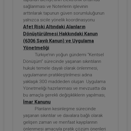
sağlanması ve Noterlerin işlevinin
arttırılarak tapunun güven sorumluluğunun
yalnızca sicile yönelik koordinasyonu
Afet Riski Altındaki Alanların
Dönüştürülmesi Hakkındaki Kanun
(6306 Sayılı Kanun) ve Uygulama
Yönetmeliği
Türkiye’nin yoğun gündemi “Kentsel
Dönüşüm” sürecinde yaşanan sıkıntıların
Taşınmaz Hukuku - IV. Borçlar Hukuku
hukuki temele dayalı olarak önlenmesi,
Kongresi - VI. Oturum
uygulamanın pratikleştirilmesi adına
360 TL
Sepete Ekle
yaklaşık 300 maddeden oluşan Uygulama
Yönetmeliği hazırlanması ve mevzuatta da
bu amaçla gerekli değişikliklerin yapılması,
İmar Kanunu
Tüketici Hukuku Enstitüsü
Planların kesinleşme sürecinde
yaşanan sıkıntılar ve davalara bağlı olarak
gelişen zaman ve menfaat kayıplarının
önlenmesi amacıyla pratik çözüm önerileri