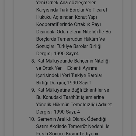
Yeni Örnek Ana sözleşmeler
TL
Karşısında Türk Borçlar Ve Ticaret
Hukuku Açısından Konut Yapı
Kooperatiflerinde Ortaklık Payı
Dışındaki Ödemelerin Niteliği İle Bu
Tüketici Hukuku Enstitüsü
Borçlarda Temerrüdün Hüküm Ve
Sonuçları Türkiye Barolar Birliği
Dergisi, 1990 Sayı:4
Kat Mülkiyetinde Bahçenin Niteliği
ve Ortak Yer – Eklenti Ayırımı
İçerisindeki Yeri Türkiye Barolar
Birliği Dergisi, 1990 Sayı:1
Kat Mülkiyetine Bağlı Eklentiler ve
Bu Konudaki Taahhüt İşlemlerine
Miras Hukuku - 2 - IV. Medeni Hukuk
Yönelik Hükmün Temelsizliği Adalet
Kongresi - X. Oturum
Dergisi, 1990 Sayı: 4
360 TL
Sepete Ekle
Semenin Aralıklı Olarak Ödendiği
Satım Akdinde Temerrüt Nedeni İle
Fesih Sonucu Kısmi Tediyenin