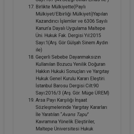
Birlikte Mülkiyette(Paylı
Mülkiyet/Elbirliği Mülkiyeti)Yapılan
Kazandırıcı İşlemler ve 6306 Sayılı
Evlilik Hukuku - IV. Medeni Hukuk
Kanun’a Dayalı Uygulama Maltepe
Kongresi - II. Oturum
Üni. Hukuk Fak. Dergisi Yıl:2015
Sayı:1(Arş. Gör Gülşah Sinem Aydın
360 TL
Sepete Ekle
ile)
Geçerli Sebebe Dayanmaksızın
Kullanılan Bozucu Yenilik Doğuran
Tüketici Hukuku Enstitüsü
Hakkın Hukuki Sonuçları ve Yargıtay
Hukuk Genel Kurulu Kararı Eleştiri.
İstanbul Barosu Dergisi Cilt:90
Sayı:2016/3 (Arş. Gör. Müge ÜREM)
Arsa Payı Karşılığı İnşaat
Sözleşmelerinde Yargıtay Kararları
İle Yaratılan “
Avans Tapu
”
Kavramına Yönelik Eleştiriler,
Maltepe Üniversitesi Hukuk