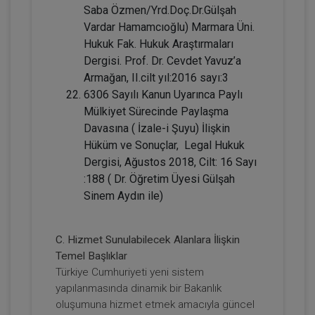
2160
Sepete Ekle
Saba Özmen/Yrd.Doç.Dr.Gülşah
TL
Vardar Hamamcıoğlu) Marmara Üni.
Hukuk Fak. Hukuk Araştırmaları
Dergisi. Prof. Dr. Cevdet Yavuz’a
Armağan, II.cilt yıl:2016 sayı:3
Tüketici Hukuku Enstitüsü
6306 Sayılı Kanun Uyarınca Paylı
Mülkiyet Sürecinde Paylaşma
Davasına ( İzale-i Şuyu) İlişkin
Hüküm ve Sonuçlar, Legal Hukuk
Dergisi, Ağustos 2018, Cilt: 16 Sayı
:188 ( Dr. Öğretim Üyesi Gülşah
Sinem Aydın ile)
C. Hizmet Sunulabilecek Alanlara İlişkin
Sözleşmeler Hukuku - 1 - IV. Borçlar
Temel Başlıklar
Hukuku Kongresi - VII. Oturum
Türkiye Cumhuriyeti yeni sistem
yapılanmasında dinamik bir Bakanlık
360 TL
Sepete Ekle
oluşumuna hizmet etmek amacıyla güncel