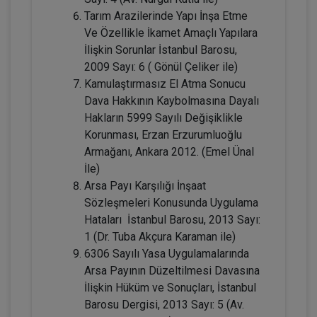
Tarım Arazilerinde Yapı İnşa Etme
Ve Özellikle İkamet Amaçlı Yapılara
Tüketici Hukuku Enstitüsü
İlişkin Sorunlar İstanbul Barosu,
2009 Sayı: 6 ( Gönül Çeliker ile)
Kamulaştırmasız El Atma Sonucu
Dava Hakkının Kaybolmasına Dayalı
Hakların 5999 Sayılı Değişiklikle
Korunması, Erzan Erzurumluoğlu
Armağanı, Ankara 2012. (Emel Ünal
İle)
Arsa Payı Karşılığı İnşaat
Sözleşmeleri Konusunda Uygulama
Boşanma Hukuku - IV. Medeni Hukuk
Hataları İstanbul Barosu, 2013 Sayı:
Kongresi - III. Oturum
1 (Dr. Tuba Akçura Karaman ile)
360 TL
Sepete Ekle
6306 Sayılı Yasa Uygulamalarında
Arsa Payının Düzeltilmesi Davasına
İlişkin Hüküm ve Sonuçları, İstanbul
Barosu Dergisi, 2013 Sayı: 5 (Av.
Tüketici Hukuku Enstitüsü