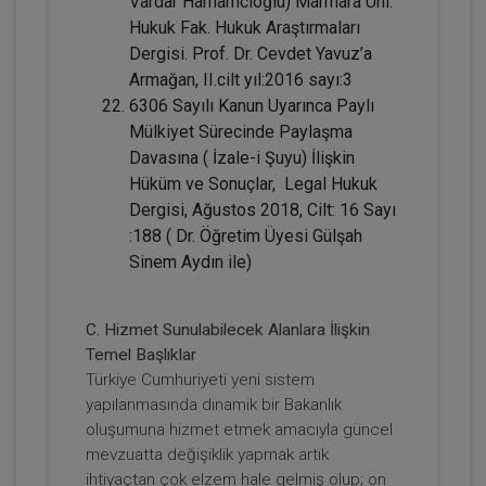
TL
Vardar Hamamcıoğlu) Marmara Üni.
Hukuk Fak. Hukuk Araştırmaları
Dergisi. Prof. Dr. Cevdet Yavuz’a
Armağan, II.cilt yıl:2016 sayı:3
Tüketici Hukuku Enstitüsü
6306 Sayılı Kanun Uyarınca Paylı
Mülkiyet Sürecinde Paylaşma
Davasına ( İzale-i Şuyu) İlişkin
Hüküm ve Sonuçlar, Legal Hukuk
Dergisi, Ağustos 2018, Cilt: 16 Sayı
:188 ( Dr. Öğretim Üyesi Gülşah
Sinem Aydın ile)
C. Hizmet Sunulabilecek Alanlara İlişkin
Sözleşmeler Hukuku - 1 - IV. Borçlar
Temel Başlıklar
Hukuku Kongresi - VII. Oturum
Türkiye Cumhuriyeti yeni sistem
yapılanmasında dinamik bir Bakanlık
360 TL
Sepete Ekle
oluşumuna hizmet etmek amacıyla güncel
mevzuatta değişiklik yapmak artık
ihtiyaçtan çok elzem hale gelmiş olup; on