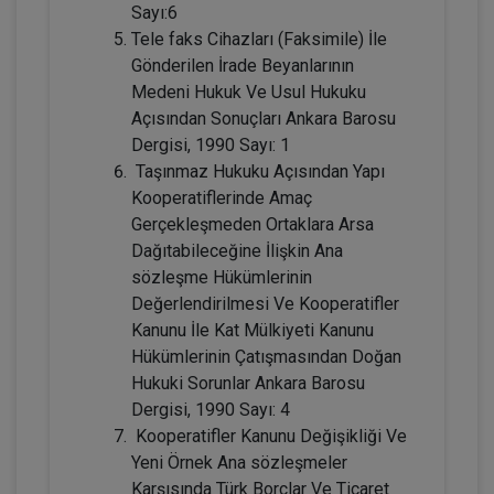
Yanılgılar Video Eğitimi
Sayı:6
300 TL
Sepete Ekle
Tele faks Cihazları (Faksimile) İle
Gönderilen İrade Beyanlarının
Medeni Hukuk Ve Usul Hukuku
Açısından Sonuçları Ankara Barosu
Tüketici Hukuku Enstitüsü
Dergisi, 1990 Sayı: 1
Taşınmaz Hukuku Açısından Yapı
Kooperatiflerinde Amaç
Gerçekleşmeden Ortaklara Arsa
Dağıtabileceğine İlişkin Ana
sözleşme Hükümlerinin
Değerlendirilmesi Ve Kooperatifler
Kanunu İle Kat Mülkiyeti Kanunu
Hükümlerinin Çatışmasından Doğan
IV. Medeni Hukuk Kongresi - Tüm
Hukuki Sorunlar Ankara Barosu
Oturumlar (11 Oturum)
Dergisi, 1990 Sayı: 4
Kooperatifler Kanunu Değişikliği Ve
2160
Sepete Ekle
Yeni Örnek Ana sözleşmeler
TL
Karşısında Türk Borçlar Ve Ticaret