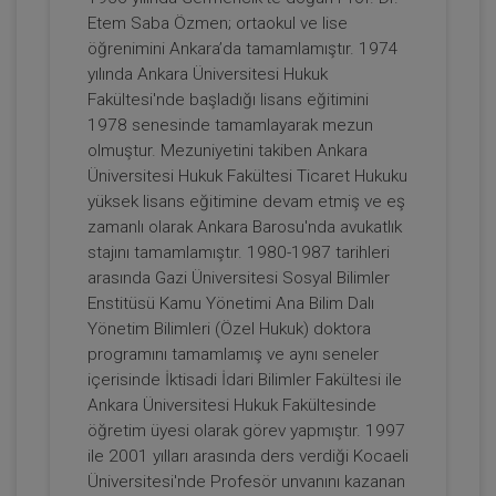
Kamulaştırma İşlemine İlişkin İptal
Etem Saba Özmen; ortaokul ve lise
Taleplerinin, Asliye Hukuk
ARMAĞANIMIZDIR
Sepete Ekle
öğrenimini Ankara’da tamamlamıştır. 1974
Mahkemesinde Görülen Kamulaştırma
Bedelinin Tespiti Davasına Etkileri Video
yılında Ankara Üniversitesi Hukuk
Eğitimi
Fakültesi'nde başladığı lisans eğitimini
1978 senesinde tamamlayarak mezun
Prof. Dr. Etem Saba ÖZMEN
olmuştur. Mezuniyetini takiben Ankara
Üniversitesi Hukuk Fakültesi Ticaret Hukuku
yüksek lisans eğitimine devam etmiş ve eş
zamanlı olarak Ankara Barosu'nda avukatlık
stajını tamamlamıştır. 1980-1987 tarihleri
arasında Gazi Üniversitesi Sosyal Bilimler
Enstitüsü Kamu Yönetimi Ana Bilim Dalı
Yönetim Bilimleri (Özel Hukuk) doktora
programını tamamlamış ve aynı seneler
içerisinde İktisadi İdari Bilimler Fakültesi ile
Kamulaştırma Kanunu 10/XIV ve 14/Son
Fıkra Hükümlerinin İptaline Bağlı
Ankara Üniversitesi Hukuk Fakültesinde
Sonuçlar Video Kaydı
ARMAĞANIMIZDIR
öğretim üyesi olarak görev yapmıştır. 1997
Sepete Ekle
ile 2001 yılları arasında ders verdiği Kocaeli
Üniversitesi'nde Profesör unvanını kazanan