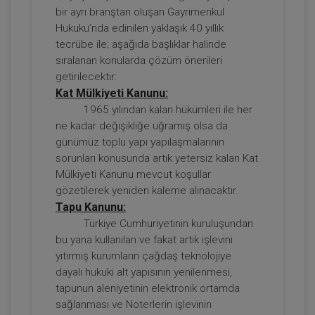
bir ayrı branştan oluşan Gayrimenkul
Tüketici Hukuku Enstitüsü
Hukuku’nda edinilen yaklaşık 40 yıllık
tecrübe ile; aşağıda başlıklar halinde
sıralanan konularda çözüm önerileri
getirilecektir:
Kat Mülkiyeti Kanunu:
1965 yılından kalan hükümleri ile her
ne kadar değişikliğe uğramış olsa da
günümüz toplu yapı yapılaşmalarının
sorunları konusunda artık yetersiz kalan Kat
Mülkiyeti Kanunu mevcut koşullar
Borçların İfası ve İfa Edilmemesi - IV.
gözetilerek yeniden kaleme alınacaktır.
Borçlar Hukuku Kongresi - V. Oturum
Tapu Kanunu:
360 TL
Sepete Ekle
Türkiye Cumhuriyetinin kuruluşundan
bu yana kullanılan ve fakat artık işlevini
yitirmiş kurumların çağdaş teknolojiye
dayalı hukuki alt yapısının yenilenmesi,
Tüketici Hukuku Enstitüsü
tapunun aleniyetinin elektronik ortamda
sağlanması ve Noterlerin işlevinin