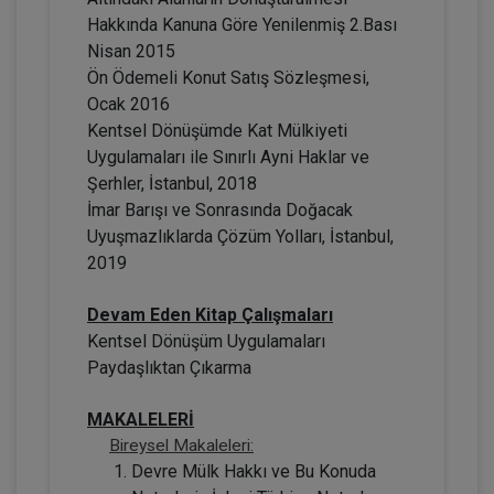
Hakkında Kanuna Göre Yenilenmiş 2.Bası
Nisan 2015
Ön Ödemeli Konut Satış Sözleşmesi,
Ocak 2016
Kentsel Dönüşümde Kat Mülkiyeti
Adi Ortaklıklarda ve Kat Mülkiyeti
Oluşumunda Motorlu Taşıt Aracı Edinimi
Uygulamaları ile Sınırlı Ayni Haklar ve
Video Eğitimi
Şerhler, İstanbul, 2018
300 TL
Sepete Ekle
İmar Barışı ve Sonrasında Doğacak
Uyuşmazlıklarda Çözüm Yolları, İstanbul,
2019
Prof. Dr. Etem Saba ÖZMEN
Devam Eden Kitap Çalışmaları
Kentsel Dönüşüm Uygulamaları
Paydaşlıktan Çıkarma
MAKALELERİ
Bireysel Makaleleri:
Devre Mülk Hakkı ve Bu Konuda