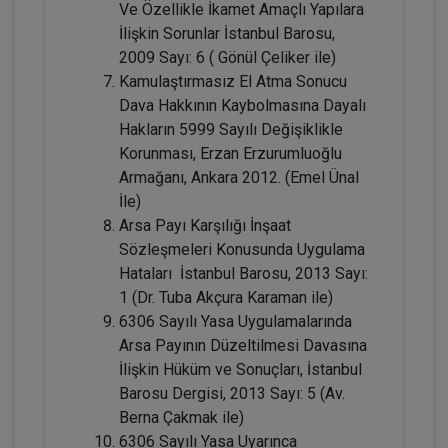
Ve Özellikle İkamet Amaçlı Yapılara
Tüketici Hukuku Enstitüsü
İlişkin Sorunlar İstanbul Barosu,
2009 Sayı: 6 ( Gönül Çeliker ile)
Kamulaştırmasız El Atma Sonucu
Dava Hakkının Kaybolmasına Dayalı
Hakların 5999 Sayılı Değişiklikle
Korunması, Erzan Erzurumluoğlu
Armağanı, Ankara 2012. (Emel Ünal
İle)
Arsa Payı Karşılığı İnşaat
Sözleşmeleri Konusunda Uygulama
Boşanma Hukuku - IV. Medeni Hukuk
Hataları İstanbul Barosu, 2013 Sayı:
Kongresi - III. Oturum
1 (Dr. Tuba Akçura Karaman ile)
360 TL
Sepete Ekle
6306 Sayılı Yasa Uygulamalarında
Arsa Payının Düzeltilmesi Davasına
İlişkin Hüküm ve Sonuçları, İstanbul
Barosu Dergisi, 2013 Sayı: 5 (Av.
Tüketici Hukuku Enstitüsü
Berna Çakmak ile)
6306 Sayılı Yasa Uyarınca