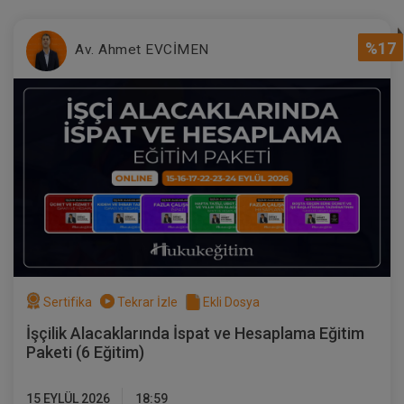
%17
Av. Ahmet EVCİMEN
Arsa Payı Karşılığı İnşaat
Sözleşmelerinde Yüklenicinin
Temerrüdüne Karşı Arsa Sahibinin
300 TL
Sepete Ekle
İzleyebileceği Stratejiler
Sertifika
Tekrar İzle
Ekli Dosya
Tüketici Hukuku Enstitüsü
İşçilik Alacaklarında İspat ve Hesaplama Eğitim
Paketi (6 Eğitim)
15 EYLÜL 2026
18:59