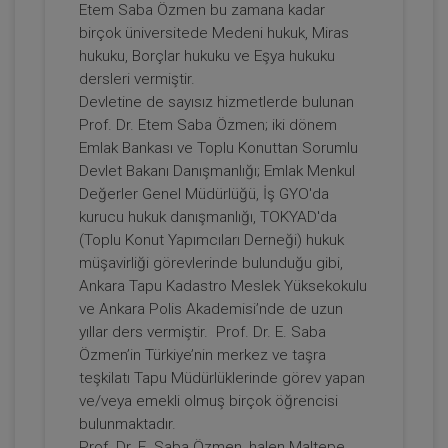
Etem Saba Özmen bu zamana kadar
Prof. Dr. Etem Saba ÖZMEN
birçok üniversitede Medeni hukuk, Miras
hukuku, Borçlar hukuku ve Eşya hukuku
dersleri vermiştir.
Devletine de sayısız hizmetlerde bulunan
Prof. Dr. Etem Saba Özmen; iki dönem
Emlak Bankası ve Toplu Konuttan Sorumlu
Devlet Bakanı Danışmanlığı; Emlak Menkul
Değerler Genel Müdürlüğü, İş GYO'da
kurucu hukuk danışmanlığı, TOKYAD'da
(Toplu Konut Yapımcıları Derneği) hukuk
Devre Mülk Hakkının Emeklinin Emlak
müşavirliği görevlerinde bulunduğu gibi,
Vergisi Muafiyetini Kaldırması ve 7464
Ankara Tapu Kadastro Meslek Yüksekokulu
Sayılı Kanun Uyarınca Günübirlik
ve Ankara Polis Akademisi’nde de uzun
300 TL
Sepete Ekle
Kiralanmasına Dayalı Yanılgılar Video
yıllar ders vermiştir. Prof. Dr. E. Saba
Eğitimi
Özmen’in Türkiye’nin merkez ve taşra
teşkilatı Tapu Müdürlüklerinde görev yapan
ve/veya emekli olmuş birçok öğrencisi
Prof. Dr. Etem Saba ÖZMEN
bulunmaktadır.
Prof. Dr. E. Saba Özmen, halen Maltepe