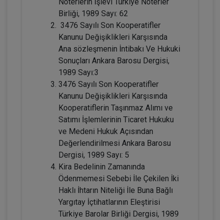
Noterlerin İşlevi Türkiye Noterler
Birliği, 1989 Sayı: 62
3476 Sayılı Son Kooperatifler
Resmî Şekle Bağlı Sözleşmelerden
Doğan Alacak Hakkının Devri
Kanunu Değişiklikleri Karşısında
Konusunda Yanılgılar Video Eğitimi
ARMAĞANIMIZDIR
Ana sözleşmenin İntibakı Ve Hukuki
Sepete Ekle
Sonuçları Ankara Barosu Dergisi,
1989 Sayı:3
3476 Sayılı Son Kooperatifler
Prof. Dr. Etem Saba ÖZMEN
Kanunu Değişiklikleri Karşısında
Kooperatiflerin Taşınmaz Alımı ve
Satımı İşlemlerinin Ticaret Hukuku
ve Medeni Hukuk Açısından
Değerlendirilmesi Ankara Barosu
Dergisi, 1989 Sayı: 5
Kira Bedelinin Zamanında
Ödenmemesi Sebebi İle Çekilen İki
Haklı İhtarın Niteliği İle Buna Bağlı
Yargıtay İçtihatlarının Eleştirisi
Adi Ortaklıkların Kazanç Paylaşma
Amacı Gütmeyen Faaliyetleri Konusunda
Türkiye Barolar Birliği Dergisi, 1989