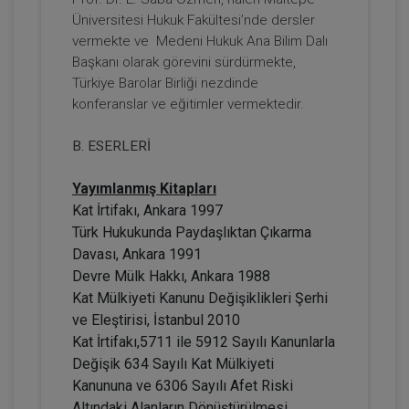
Üniversitesi Hukuk Fakültesi’nde dersler
vermekte ve Medeni Hukuk Ana Bilim Dalı
Başkanı olarak görevini sürdürmekte,
Türkiye Barolar Birliği nezdinde
konferanslar ve eğitimler vermektedir.
B. ESERLERİ
Gelir (Hasılat) Paylaşımlı Taşınmaz
Yayımlanmış Kitapları
Sözleşmesi Yapılmasına Bağlı Yanılgılar
Video Eğitimi
Kat İrtifakı, Ankara 1997
300 TL
Sepete Ekle
Türk Hukukunda Paydaşlıktan Çıkarma
Davası, Ankara 1991
Devre Mülk Hakkı, Ankara 1988
Kat Mülkiyeti Kanunu Değişiklikleri Şerhi
Hukuk Eğitim
ve Eleştirisi, İstanbul 2010
Kat İrtifakı,5711 ile 5912 Sayılı Kanunlarla
Değişik 634 Sayılı Kat Mülkiyeti
Kanununa ve 6306 Sayılı Afet Riski
Altındaki Alanların Dönüştürülmesi