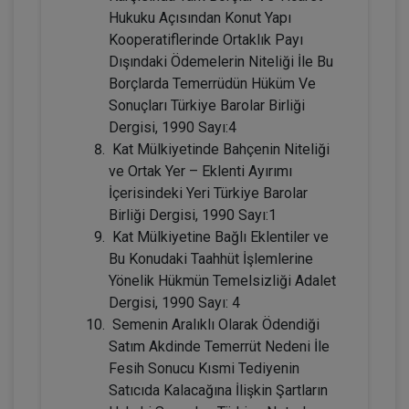
Hukuku Açısından Konut Yapı
Kooperatiflerinde Ortaklık Payı
Dışındaki Ödemelerin Niteliği İle Bu
Tüketici Hukuku Enstitüsü
Borçlarda Temerrüdün Hüküm Ve
Sonuçları Türkiye Barolar Birliği
Dergisi, 1990 Sayı:4
Kat Mülkiyetinde Bahçenin Niteliği
ve Ortak Yer – Eklenti Ayırımı
İçerisindeki Yeri Türkiye Barolar
Birliği Dergisi, 1990 Sayı:1
Kat Mülkiyetine Bağlı Eklentiler ve
Bu Konudaki Taahhüt İşlemlerine
Miras Hukuku - 2 - IV. Medeni Hukuk
Yönelik Hükmün Temelsizliği Adalet
Kongresi - X. Oturum
Dergisi, 1990 Sayı: 4
360 TL
Sepete Ekle
Semenin Aralıklı Olarak Ödendiği
Satım Akdinde Temerrüt Nedeni İle
Fesih Sonucu Kısmi Tediyenin
Satıcıda Kalacağına İlişkin Şartların
Tüketici Hukuku Enstitüsü