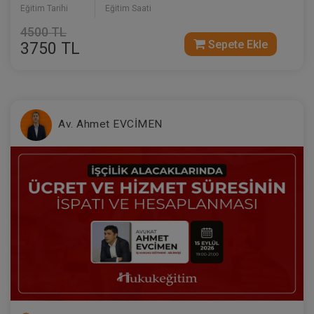
Eğitim Tarihi
Eğitim Saati
4500 TL
Sepete Ekle
3750 TL
Medeni Usul Hukuku - III. Medeni Hukuku
Kongresi - X. Oturum
360 TL
Sepete Ekle
Av. Ahmet EVCİMEN
Tüketici Hukuku Enstitüsü