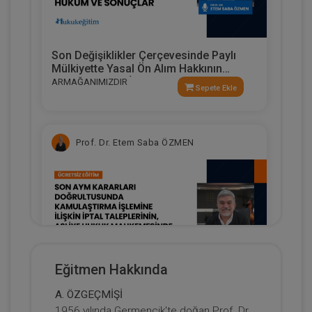
Son Değişiklikler Çerçevesinde Paylı
Mülkiyette Yasal Ön Alım Hakkının
Kullanılmasına İlişkin Hüküm Ve
ARMAĞANIMIZDIR
Sepete Ekle
Sonuçlar
Prof. Dr. Etem Saba ÖZMEN
Eğitmen Hakkında
A. ÖZGEÇMİŞİ
Son AYM Kararları Doğrultusunda
1956 yılında Germencik'te doğan Prof. Dr.