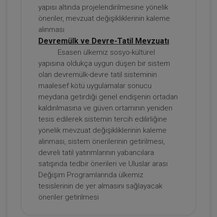
yapısı altında projelendirilmesine yönelik
360 TL
Sepete Ekle
öneriler, mevzuat değişikliklerinin kaleme
alınması
Devremülk ve Devre-Tatil Mevzuatı
Esasen ülkemiz sosyo-kültürel
Tüketici Hukuku Enstitüsü
yapısına oldukça uygun düşen bir sistem
olan devremülk-devre tatil sisteminin
maalesef kötü uygulamalar sonucu
meydana getirdiği genel endişenin ortadan
kaldırılmasına ve güven ortamının yeniden
tesis edilerek sistemin tercih edilirliğine
yönelik mevzuat değişikliklerinin kaleme
alınması, sistem önerilerinin getirilmesi,
devreli tatil yatırımlarının yabancılara
satışında tedbir önerileri ve Uluslar arası
Kira Hukuku - 2 - IV. Borçlar Hukuku
Değişim Programlarında ülkemiz
Kongresi - II. Oturum
tesislerinin de yer almasını sağlayacak
360 TL
Sepete Ekle
öneriler getirilmesi