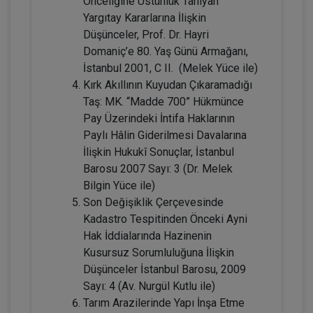
Önceliğine Üstünlük Tanıyan
360 TL
Sepete Ekle
Yargıtay Kararlarına İlişkin
Düşünceler, Prof. Dr. Hayri
Domaniç’e 80. Yaş Günü Armağanı,
İstanbul 2001, C II. (Melek Yüce ile)
Tüketici Hukuku Enstitüsü
Kırk Akıllının Kuyudan Çıkaramadığı
Taş: MK. “Madde 700” Hükmünce
Pay Üzerindeki İntifa Haklarının
Paylı Hâlin Giderilmesi Davalarına
İlişkin Hukukî Sonuçlar, İstanbul
Barosu 2007 Sayı: 3 (Dr. Melek
Bilgin Yüce ile)
Son Değişiklik Çerçevesinde
Kadastro Tespitinden Önceki Ayni
Çocuk Hukuku - IV. Medeni Hukuk
Hak İddialarında Hazinenin
Kongresi - V. Oturum
Kusursuz Sorumluluğuna İlişkin
Düşünceler İstanbul Barosu, 2009
360 TL
Sepete Ekle
Sayı: 4 (Av. Nurgül Kutlu ile)
Tarım Arazilerinde Yapı İnşa Etme