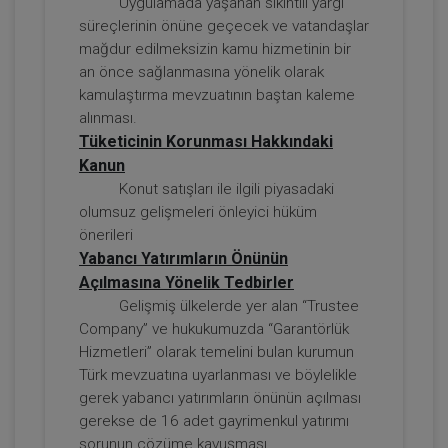
Uygulamada yaşanan sıkıntılı yargı
süreçlerinin önüne geçecek ve vatandaşlar
mağdur edilmeksizin kamu hizmetinin bir
an önce sağlanmasına yönelik olarak
kamulaştırma mevzuatının baştan kaleme
Tazminat Hukuku - IV. Borçlar Hukuku
alınması.
Kongresi - IV. Oturum
Tüketicinin Korunması Hakkındaki
Kanun
360 TL
Sepete Ekle
Konut satışları ile ilgili piyasadaki
olumsuz gelişmeleri önleyici hüküm
önerileri
Yabancı Yatırımların Önünün
Tüketici Hukuku Enstitüsü
Açılmasına Yönelik Tedbirler
Gelişmiş ülkelerde yer alan “Trustee
Company” ve hukukumuzda “Garantörlük
Hizmetleri” olarak temelini bulan kurumun
Türk mevzuatına uyarlanması ve böylelikle
gerek yabancı yatırımların önünün açılması
gerekse de 16 adet gayrimenkul yatırımı
sorunun çözüme kavuşması