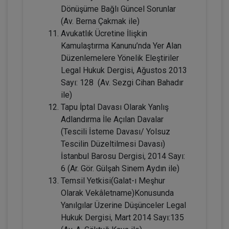
Dönüşüme Bağlı Güncel Sorunlar
(Av. Berna Çakmak ile)
Avukatlık Ücretine İlişkin
Kamulaştırma Kanunu’nda Yer Alan
Düzenlemelere Yönelik Eleştiriler
Legal Hukuk Dergisi, Ağustos 2013
Sayı: 128 (Av. Sezgi Cihan Bahadır
ile)
Kişiler Hukuku - IV. Medeni Hukuk
Tapu İptal Davası Olarak Yanlış
Kongresi - I. Oturum
Adlandırma İle Açılan Davalar
360 TL
Sepete Ekle
(Tescili İsteme Davası/ Yolsuz
Tescilin Düzeltilmesi Davası)
İstanbul Barosu Dergisi, 2014 Sayı:
6 (Ar. Gör. Gülşah Sinem Aydın ile)
Tüketici Hukuku Enstitüsü
Temsil Yetkisi(Galat-ı Meşhur
Olarak Vekâletname)Konusunda
Yanılgılar Üzerine Düşünceler Legal
Hukuk Dergisi, Mart 2014 Sayı:135