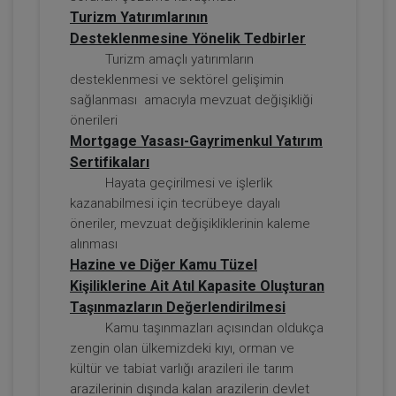
Turizm Yatırımlarının
Desteklenmesine Yönelik Tedbirler
Sorumluluk Hukuku - IV. Borçlar Hukuku
Kongresi - III. Oturum
Turizm amaçlı yatırımların
desteklenmesi ve sektörel gelişimin
360 TL
Sepete Ekle
sağlanması amacıyla mevzuat değişikliği
önerileri
Mortgage Yasası-Gayrimenkul Yatırım
Sertifikaları
Tüketici Hukuku Enstitüsü
Hayata geçirilmesi ve işlerlik
kazanabilmesi için tecrübeye dayalı
öneriler, mevzuat değişikliklerinin kaleme
alınması
Hazine ve Diğer Kamu Tüzel
Kişiliklerine Ait Atıl Kapasite Oluşturan
Taşınmazların Değerlendirilmesi
Kamu taşınmazları açısından oldukça
zengin olan ülkemizdeki kıyı, orman ve
kültür ve tabiat varlığı arazileri ile tarım
Kira Hukuku - 1 - IV. Borçlar Hukuku
arazilerinin dışında kalan arazilerin devlet
Kongresi - I. Oturum