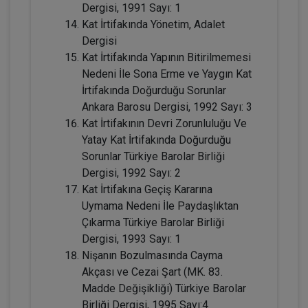
Dergisi, 1991 Sayı: 1
Kat İrtifakında Yönetim, Adalet
Dergisi
Kat İrtifakında Yapının Bitirilmemesi
Nedeni İle Sona Erme ve Yaygın Kat
İrtifakında Doğurduğu Sorunlar
Ankara Barosu Dergisi, 1992 Sayı: 3
Miras Hukuku - 1 - IV. Medeni Hukuk
Kat İrtifakının Devri Zorunluluğu Ve
Kongresi - IX. Oturum
Yatay Kat İrtifakında Doğurduğu
360 TL
Sepete Ekle
Sorunlar Türkiye Barolar Birliği
Dergisi, 1992 Sayı: 2
Kat İrtifakına Geçiş Kararına
Uymama Nedeni İle Paydaşlıktan
Tüketici Hukuku Enstitüsü
Çıkarma Türkiye Barolar Birliği
Dergisi, 1993 Sayı: 1
Nişanın Bozulmasında Cayma
Akçası ve Cezai Şart (MK. 83.
Madde Değişikliği) Türkiye Barolar
Birliği Dergisi, 1995 Sayı:4