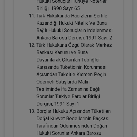
Hukuki Sonuçları Türkiye Noterler
Birliği, 1990 Sayı: 65
Türk Hukukunda Hacizlerin Şerhle
Kazandığı Hukuki Nitelik Ve Buna
Bağlı Hukuki Sonuçların İrdelenmesi
Ankara Barosu Dergisi, 1991 Sayı: 2
Türk Hukukuna Özgü Olarak Merkez
Bankası Kanunu ve Buna
Dayanılarak Çıkarılan Tebliğler
Karşısında Tüketicinin Korunması
Fütürist Hukuk - IV. Medeni Hukuk
Açısından Taksitle Kısmen Peşin
Kongresi - XI. Oturum
Ödemeli Satışlarda Malın
360 TL
Sepete Ekle
Tesliminde İfa Zamanına Bağlı
Sorunlar Türkiye Barolar Birliği
Dergisi, 1991 Sayı:1
Borçlar Hukuku Açısından Tüketilen
Tüketici Hukuku Enstitüsü
Doğal Kuvvet Bedellerinin Başkası
Tarafından Ödenmesinden Doğan
Hukuki Sorunlar Ankara Barosu