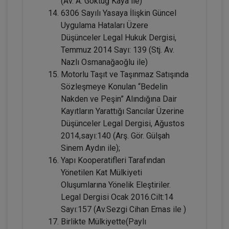
(Av. A. Göktuğ Kaya ile)
6306 Sayılı Yasaya İlişkin Güncel
Uygulama Hataları Üzere
Düşünceler Legal Hukuk Dergisi,
Temmuz 2014 Sayı: 139 (Stj. Av.
Nazlı Osmanağaoğlu ile)
Mal Rejimleri Hukuku - IV. Medeni Hukuk
Motorlu Taşıt ve Taşınmaz Satışında
Kongresi - IV. Oturum
Sözleşmeye Konulan “Bedelin
360 TL
Sepete Ekle
Nakden ve Peşin” Alındığına Dair
Kayıtların Yarattığı Sancılar Üzerine
Düşünceler Legal Dergisi, Ağustos
2014,sayı:140 (Arş. Gör. Gülşah
Tüketici Hukuku Enstitüsü
Sinem Aydın ile);
Yapı Kooperatifleri Tarafından
Yönetilen Kat Mülkiyeti
Oluşumlarına Yönelik Eleştiriler.
Legal Dergisi Ocak 2016.Cilt:14
Sayı:157 (Av.Sezgi Cihan Ernas ile )
Birlikte Mülkiyette(Paylı