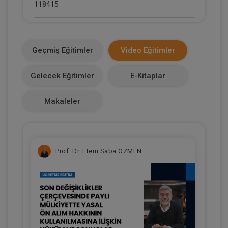
118415
E-Kitap Alan Kişi Sayısı
13809
Geçmiş Eğitimler
Video Eğitimler
Makale Sayısı
Gelecek Eğitimler
E-Kitaplar
3
Makaleler
Prof. Dr. Etem Saba ÖZMEN