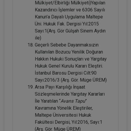
Mülkiyet/Elbirliği Mülkiyeti)Yapılan
Kazandırıcı İşlemler ve 6306 Sayılı
Evlilik Hukuku - IV. Medeni Hukuk
Kanun’a Dayalı Uygulama Maltepe
Kongresi - II. Oturum
Üni. Hukuk Fak. Dergisi Yıl:2015
Sayı:1(Arş. Gör Gülşah Sinem Aydın
360 TL
Sepete Ekle
ile)
Geçerli Sebebe Dayanmaksızın
Kullanılan Bozucu Yenilik Doğuran
Tüketici Hukuku Enstitüsü
Hakkın Hukuki Sonuçları ve Yargıtay
Hukuk Genel Kurulu Kararı Eleştiri.
İstanbul Barosu Dergisi Cilt:90
Sayı:2016/3 (Arş. Gör. Müge ÜREM)
Arsa Payı Karşılığı İnşaat
Sözleşmelerinde Yargıtay Kararları
İle Yaratılan “
Avans Tapu
”
Kavramına Yönelik Eleştiriler,
Maltepe Üniversitesi Hukuk
Fakültesi Dergisi, Yıl:2016, Sayı:1
Sözleşmeler Hukuku - 2 - IV. Borçlar
(Arş. Gör. Müge ÜREM)