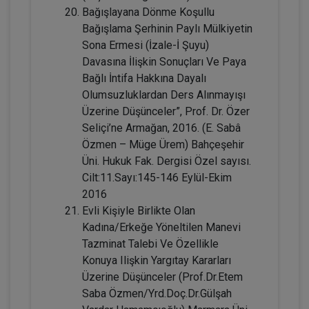
Hukuku Kongresi - VIII. Oturum
Bağışlayana Dönme Koşullu
360 TL
Sepete Ekle
Bağışlama Şerhinin Paylı Mülkiyetin
Sona Ermesi (İzale-İ Şuyu)
Davasına İlişkin Sonuçları Ve Paya
Bağlı İntifa Hakkına Dayalı
Tüketici Hukuku Enstitüsü
Olumsuzluklardan Ders Alınmayışı
Üzerine Düşünceler”, Prof. Dr. Özer
Seliçi’ne Armağan, 2016. (E. Sabâ
Özmen – Müge Ürem) Bahçeşehir
Üni. Hukuk Fak. Dergisi Özel sayısı.
Cilt:11.Sayı:145-146 Eylül-Ekim
2016
Evli Kişiyle Birlikte Olan
Kadına/Erkeğe Yöneltilen Manevi
Tazminat Talebi Ve Özellikle
IV. Borçlar Hukuku Kongresi Tüm
Konuya Ilişkin Yargıtay Kararları
Oturumlar (8 Oturum)
Üzerine Düşünceler (Prof.Dr.Etem
2160
Sepete Ekle
Saba Özmen/Yrd.Doç.Dr.Gülşah