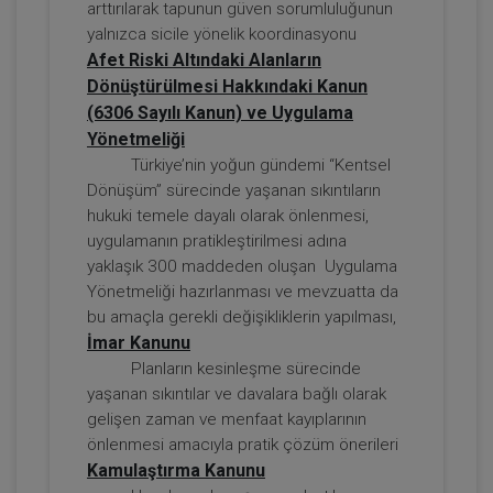
arttırılarak tapunun güven sorumluluğunun
yalnızca sicile yönelik koordinasyonu
Afet Riski Altındaki Alanların
Dönüştürülmesi Hakkındaki Kanun
(6306 Sayılı Kanun) ve Uygulama
Yönetmeliği
Türkiye’nin yoğun gündemi “Kentsel
Dönüşüm” sürecinde yaşanan sıkıntıların
Taşınmaz Hukuku - IV. Borçlar Hukuku
hukuki temele dayalı olarak önlenmesi,
Kongresi - VI. Oturum
uygulamanın pratikleştirilmesi adına
360 TL
Sepete Ekle
yaklaşık 300 maddeden oluşan Uygulama
Yönetmeliği hazırlanması ve mevzuatta da
bu amaçla gerekli değişikliklerin yapılması,
İmar Kanunu
Tüketici Hukuku Enstitüsü
Planların kesinleşme sürecinde
yaşanan sıkıntılar ve davalara bağlı olarak
gelişen zaman ve menfaat kayıplarının
önlenmesi amacıyla pratik çözüm önerileri
Kamulaştırma Kanunu