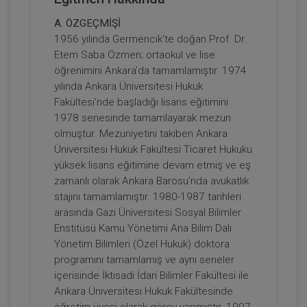
A. ÖZGEÇMİŞİ
Son AYM Kararları Doğrultusunda
1956 yılında Germencik'te doğan Prof. Dr.
Kamulaştırma İşlemine İlişkin İptal
Etem Saba Özmen; ortaokul ve lise
Taleplerinin, Asliye Hukuk
ARMAĞANIMIZDIR
Sepete Ekle
öğrenimini Ankara’da tamamlamıştır. 1974
Mahkemesinde Görülen Kamulaştırma
Bedelinin Tespiti Davasına Etkileri Video
yılında Ankara Üniversitesi Hukuk
Eğitimi
Fakültesi'nde başladığı lisans eğitimini
1978 senesinde tamamlayarak mezun
Prof. Dr. Etem Saba ÖZMEN
olmuştur. Mezuniyetini takiben Ankara
Üniversitesi Hukuk Fakültesi Ticaret Hukuku
yüksek lisans eğitimine devam etmiş ve eş
zamanlı olarak Ankara Barosu'nda avukatlık
stajını tamamlamıştır. 1980-1987 tarihleri
arasında Gazi Üniversitesi Sosyal Bilimler
Enstitüsü Kamu Yönetimi Ana Bilim Dalı
Yönetim Bilimleri (Özel Hukuk) doktora
programını tamamlamış ve aynı seneler
içerisinde İktisadi İdari Bilimler Fakültesi ile
Kamulaştırma Kanunu 10/XIV ve 14/Son
Fıkra Hükümlerinin İptaline Bağlı
Ankara Üniversitesi Hukuk Fakültesinde
Sonuçlar Video Kaydı
ARMAĞANIMIZDIR
öğretim üyesi olarak görev yapmıştır. 1997