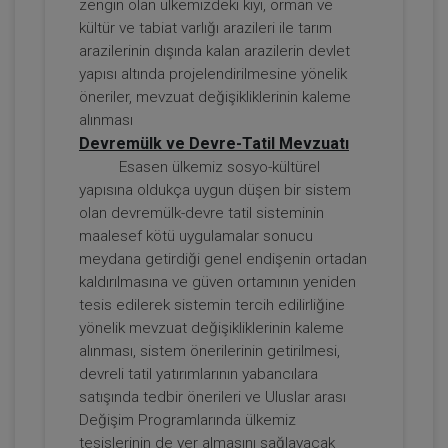
zengin olan ülkemizdeki kıyı, orman ve
kültür ve tabiat varlığı arazileri ile tarım
Kira Hukuku - 1 - IV. Borçlar Hukuku
arazilerinin dışında kalan arazilerin devlet
Kongresi - I. Oturum
yapısı altında projelendirilmesine yönelik
360 TL
Sepete Ekle
öneriler, mevzuat değişikliklerinin kaleme
alınması
Devremülk ve Devre-Tatil Mevzuatı
Esasen ülkemiz sosyo-kültürel
Tüketici Hukuku Enstitüsü
yapısına oldukça uygun düşen bir sistem
olan devremülk-devre tatil sisteminin
maalesef kötü uygulamalar sonucu
meydana getirdiği genel endişenin ortadan
kaldırılmasına ve güven ortamının yeniden
tesis edilerek sistemin tercih edilirliğine
yönelik mevzuat değişikliklerinin kaleme
alınması, sistem önerilerinin getirilmesi,
devreli tatil yatırımlarının yabancılara
satışında tedbir önerileri ve Uluslar arası
Kira Hukuku - 2 - IV. Borçlar Hukuku
Değişim Programlarında ülkemiz
Kongresi - II. Oturum
tesislerinin de yer almasını sağlayacak