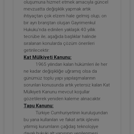
oluşumuna hizmet etmek amacıyla güncel
mevzuatta değişiklik yapmak artık
ihtiyaçtan çok elzem hale gelmiş olup; on
bir ayrı branştan oluşan Gayrimenkul
Tüketici Hukuku Enstitüsü
Hukuku’nda edinilen yaklaşık 40 yıllık
tecrübe ile; aşağıda başlıklar halinde
sıralanan konularda çözüm önerileri
getirilecektir:
Kat Mülkiyeti Kanunu:
1965 yılından kalan hükümleri ile her
ne kadar değişikliğe uğramış olsa da
günümüz toplu yapı yapılaşmalarının
sorunları konusunda artık yetersiz kalan Kat
Mülkiyeti Kanunu mevcut koşullar
Borçların İfası ve İfa Edilmemesi - IV.
gözetilerek yeniden kaleme alınacaktır.
Borçlar Hukuku Kongresi - V. Oturum
Tapu Kanunu:
360 TL
Sepete Ekle
Türkiye Cumhuriyetinin kuruluşundan
bu yana kullanılan ve fakat artık işlevini
yitirmiş kurumların çağdaş teknolojiye
dayalı hukuki alt yapısının yenilenmesi,