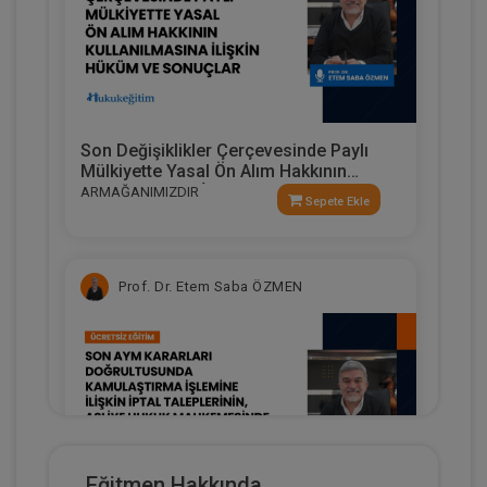
Son Değişiklikler Çerçevesinde Paylı
Mülkiyette Yasal Ön Alım Hakkının
Kullanılmasına İlişkin Hüküm Ve
ARMAĞANIMIZDIR
Sepete Ekle
Sonuçlar
Prof. Dr. Etem Saba ÖZMEN
Eğitmen Hakkında