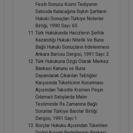
Fesih Sonucu Kısmi Tediyenin
Satıcıda Kalacağına İlişkin Şartların
Tüketici Hukuku Enstitüsü
Hukuki Sonuçları Türkiye Noterler
Birliği, 1990 Sayı: 65
Türk Hukukunda Hacizlerin Şerhle
Kazandığı Hukuki Nitelik Ve Buna
Bağlı Hukuki Sonuçların İrdelenmesi
Ankara Barosu Dergisi, 1991 Sayı: 2
Türk Hukukuna Özgü Olarak Merkez
Bankası Kanunu ve Buna
Dayanılarak Çıkarılan Tebliğler
Karşısında Tüketicinin Korunması
Fütürist Hukuk - IV. Medeni Hukuk
Açısından Taksitle Kısmen Peşin
Kongresi - XI. Oturum
Ödemeli Satışlarda Malın
360 TL
Sepete Ekle
Tesliminde İfa Zamanına Bağlı
Sorunlar Türkiye Barolar Birliği
Dergisi, 1991 Sayı:1
Borçlar Hukuku Açısından Tüketilen
Tüketici Hukuku Enstitüsü
Doğal Kuvvet Bedellerinin Başkası