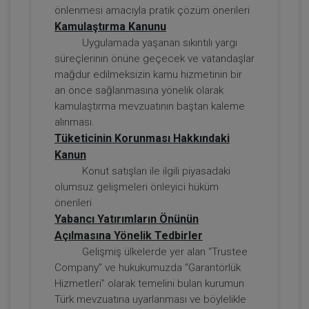
önlenmesi amacıyla pratik çözüm önerileri
Kamulaştırma Kanunu
Uygulamada yaşanan sıkıntılı yargı
süreçlerinin önüne geçecek ve vatandaşlar
mağdur edilmeksizin kamu hizmetinin bir
an önce sağlanmasına yönelik olarak
kamulaştırma mevzuatının baştan kaleme
Tazminat Hukuku - IV. Borçlar Hukuku
alınması.
Kongresi - IV. Oturum
Tüketicinin Korunması Hakkındaki
Kanun
360 TL
Sepete Ekle
Konut satışları ile ilgili piyasadaki
olumsuz gelişmeleri önleyici hüküm
önerileri
Yabancı Yatırımların Önünün
Tüketici Hukuku Enstitüsü
Açılmasına Yönelik Tedbirler
Gelişmiş ülkelerde yer alan “Trustee
Company” ve hukukumuzda “Garantörlük
Hizmetleri” olarak temelini bulan kurumun
Türk mevzuatına uyarlanması ve böylelikle