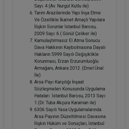
360 TL
Sayı: 4 (Av. Nurgül Kutlu ile)
Tarım Arazilerinde Yapı İnşa Etme
Ve Özellikle İkamet Amaçlı Yapılara
Tüketici Hukuku Enstitüsü
İlişkin Sorunlar İstanbul Barosu,
2009 Sayı: 6 ( Gönül Çeliker ile)
Kamulaştırmasız El Atma Sonucu
Dava Hakkının Kaybolmasına Dayalı
Hakların 5999 Sayılı Değişiklikle
Korunması, Erzan Erzurumluoğlu
Armağanı, Ankara 2012. (Emel Ünal
İle)
Arsa Payı Karşılığı İnşaat
Sözleşmeleri Konusunda Uygulama
Boşanma Hukuku - IV. Medeni Hukuk
Hataları İstanbul Barosu, 2013 Sayı:
Kongresi - III. Oturum
1 (Dr. Tuba Akçura Karaman ile)
360 TL
Sepete Ekle
6306 Sayılı Yasa Uygulamalarında
Arsa Payının Düzeltilmesi Davasına
İlişkin Hüküm ve Sonuçları, İstanbul