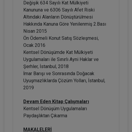
Değişik 634 Sayılı Kat Mülkiyeti
Kanununa ve 6306 Sayılı Afet Riski
Altındaki Alanların Dönüştürülmesi
Hakkında Kanuna Göre Yenilenmiş 2.Bası
Nisan 2015
Ön Ödemeli Konut Satış Sözleşmesi,
Ocak 2016
Kentsel Dönüşümde Kat Mülkiyeti
Adi Ortaklıklarda ve Kat Mülkiyeti
Oluşumunda Motorlu Taşıt Aracı Edinimi
Uygulamaları ile Sınırlı Ayni Haklar ve
Video Eğitimi
Şerhler, İstanbul, 2018
300 TL
Sepete Ekle
İmar Barışı ve Sonrasında Doğacak
Uyuşmazlıklarda Çözüm Yolları, İstanbul,
2019
Prof. Dr. Etem Saba ÖZMEN
Devam Eden Kitap Çalışmaları
Kentsel Dönüşüm Uygulamaları
Paydaşlıktan Çıkarma
MAKALELERİ