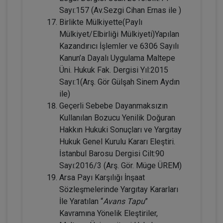
Sayı:157 (Av.Sezgi Cihan Ernas ile )
Birlikte Mülkiyette(Paylı
Mülkiyet/Elbirliği Mülkiyeti)Yapılan
Kazandırıcı İşlemler ve 6306 Sayılı
Evlilik Hukuku - IV. Medeni Hukuk
Kanun’a Dayalı Uygulama Maltepe
Kongresi - II. Oturum
Üni. Hukuk Fak. Dergisi Yıl:2015
Sayı:1(Arş. Gör Gülşah Sinem Aydın
360 TL
Sepete Ekle
ile)
Geçerli Sebebe Dayanmaksızın
Kullanılan Bozucu Yenilik Doğuran
Tüketici Hukuku Enstitüsü
Hakkın Hukuki Sonuçları ve Yargıtay
Hukuk Genel Kurulu Kararı Eleştiri.
İstanbul Barosu Dergisi Cilt:90
Sayı:2016/3 (Arş. Gör. Müge ÜREM)
Arsa Payı Karşılığı İnşaat
Sözleşmelerinde Yargıtay Kararları
İle Yaratılan “
Avans Tapu
”
Kavramına Yönelik Eleştiriler,