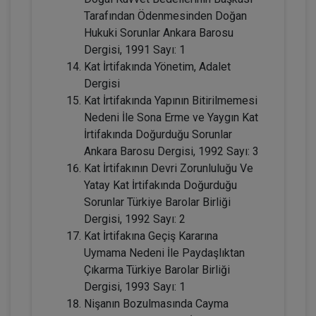
Tarafından Ödenmesinden Doğan
Hukuki Sorunlar Ankara Barosu
Dergisi, 1991 Sayı: 1
Kat İrtifakında Yönetim, Adalet
Dergisi
Kat İrtifakında Yapının Bitirilmemesi
Nedeni İle Sona Erme ve Yaygın Kat
İrtifakında Doğurduğu Sorunlar
Ankara Barosu Dergisi, 1992 Sayı: 3
Miras Hukuku - 1 - IV. Medeni Hukuk
Kat İrtifakının Devri Zorunluluğu Ve
Kongresi - IX. Oturum
Yatay Kat İrtifakında Doğurduğu
360 TL
Sepete Ekle
Sorunlar Türkiye Barolar Birliği
Dergisi, 1992 Sayı: 2
Kat İrtifakına Geçiş Kararına
Uymama Nedeni İle Paydaşlıktan
Tüketici Hukuku Enstitüsü
Çıkarma Türkiye Barolar Birliği
Dergisi, 1993 Sayı: 1
Nişanın Bozulmasında Cayma