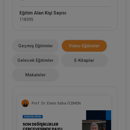
Eğitim Alan Kişi Sayısı
118395
E-Kitap Alan Kişi Sayısı
13809
Geçmiş Eğitimler
Video Eğitimler
Makale Sayısı
Gelecek Eğitimler
E-Kitaplar
3
Makaleler
Prof. Dr. Etem Saba ÖZMEN