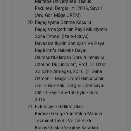
Maltepe Üniversitesi Hukuk
Fakültesi Dergisi, Yıl:2016, Sayı:1
Sözleşmeler Hukuku - 2 - IV. Borçlar
(Arş. Gör. Müge ÜREM)
Hukuku Kongresi - VIII. Oturum
Bağışlayana Dönme Koşullu
360 TL
Sepete Ekle
Bağışlama Şerhinin Paylı Mülkiyetin
Sona Ermesi (İzale-İ Şuyu)
Davasına İlişkin Sonuçları Ve Paya
Bağlı İntifa Hakkına Dayalı
Tüketici Hukuku Enstitüsü
Olumsuzluklardan Ders Alınmayışı
Üzerine Düşünceler”, Prof. Dr. Özer
Seliçi’ne Armağan, 2016. (E. Sabâ
Özmen – Müge Ürem) Bahçeşehir
Üni. Hukuk Fak. Dergisi Özel sayısı.
Cilt:11.Sayı:145-146 Eylül-Ekim
2016
Evli Kişiyle Birlikte Olan
Kadına/Erkeğe Yöneltilen Manevi
Tazminat Talebi Ve Özellikle
IV. Borçlar Hukuku Kongresi Tüm
Konuya Ilişkin Yargıtay Kararları
Oturumlar (8 Oturum)