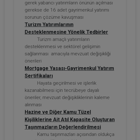
gerek yabancı yatırımların önünün açılması
gerekse de 16 adet gayrimenkul yatırımı
sorunun çözüme kavuşması
Turizm Yatırımlarının
Desteklenmesine Yönelik Tedbirler
Sorumluluk Hukuku - IV. Borçlar Hukuku
Kongresi - III. Oturum
Turizm amaçlı yatırımların
desteklenmesi ve sektörel gelişimin
360 TL
Sepete Ekle
sağlanması amacıyla mevzuat değişikliği
önerileri
Mortgage Yasası-Gayrimenkul Yatırım
Sertifikaları
Tüketici Hukuku Enstitüsü
Hayata geçirilmesi ve işlerlik
kazanabilmesi için tecrübeye dayalı
öneriler, mevzuat değişikliklerinin kaleme
alınması
Hazine ve Diğer Kamu Tüzel
Kişiliklerine Ait Atıl Kapasite Oluşturan
Taşınmazların Değerlendirilmesi
Kamu taşınmazları açısından oldukça