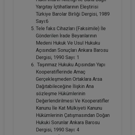
Yargıtay İçtihatlarının Eleştirisi
Adi Ortaklıkların Kazanç Paylaşma
Amacı Gütmeyen Faaliyetleri Konusunda
Türkiye Barolar Birliği Dergisi, 1989
Yanılgılar Video Eğitimi
Sayı:6
300 TL
Sepete Ekle
Tele faks Cihazları (Faksimile) İle
Gönderilen İrade Beyanlarının
Medeni Hukuk Ve Usul Hukuku
Açısından Sonuçları Ankara Barosu
Tüketici Hukuku Enstitüsü
Dergisi, 1990 Sayı: 1
Taşınmaz Hukuku Açısından Yapı
Kooperatiflerinde Amaç
Gerçekleşmeden Ortaklara Arsa
Dağıtabileceğine İlişkin Ana
sözleşme Hükümlerinin
Değerlendirilmesi Ve Kooperatifler
Kanunu İle Kat Mülkiyeti Kanunu
Hükümlerinin Çatışmasından Doğan
IV. Medeni Hukuk Kongresi - Tüm
Hukuki Sorunlar Ankara Barosu
Oturumlar (11 Oturum)
Dergisi, 1990 Sayı: 4