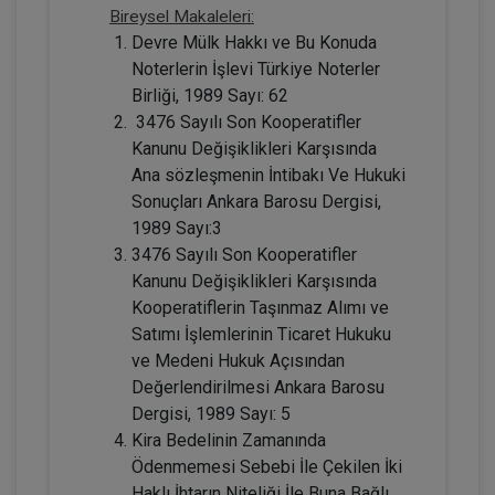
Bireysel Makaleleri:
Devre Mülk Hakkı ve Bu Konuda
Noterlerin İşlevi Türkiye Noterler
Birliği, 1989 Sayı: 62
3476 Sayılı Son Kooperatifler
Resmî Şekle Bağlı Sözleşmelerden
Doğan Alacak Hakkının Devri
Kanunu Değişiklikleri Karşısında
Konusunda Yanılgılar Video Eğitimi
ARMAĞANIMIZDIR
Ana sözleşmenin İntibakı Ve Hukuki
Sepete Ekle
Sonuçları Ankara Barosu Dergisi,
1989 Sayı:3
3476 Sayılı Son Kooperatifler
Prof. Dr. Etem Saba ÖZMEN
Kanunu Değişiklikleri Karşısında
Kooperatiflerin Taşınmaz Alımı ve
Satımı İşlemlerinin Ticaret Hukuku
ve Medeni Hukuk Açısından
Değerlendirilmesi Ankara Barosu
Dergisi, 1989 Sayı: 5
Kira Bedelinin Zamanında
Ödenmemesi Sebebi İle Çekilen İki
Haklı İhtarın Niteliği İle Buna Bağlı