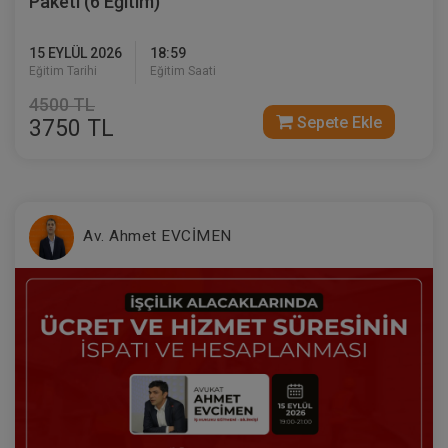
Paketi (6 Eğitim)
15 EYLÜL 2026
18:59
Eğitim Tarihi
Eğitim Saati
4500 TL
Sepete Ekle
3750 TL
Medeni Usul Hukuku - III. Medeni Hukuku
Kongresi - X. Oturum
360 TL
Sepete Ekle
Av. Ahmet EVCİMEN
Tüketici Hukuku Enstitüsü