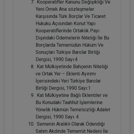
Kooperatifler Kanunu Değişikliği Ve
2160
Sepete Ekle
Yeni Örnek Ana sözleşmeler
TL
Karşısında Türk Borçlar Ve Ticaret
Hukuku Açısından Konut Yapı
Kooperatiflerinde Ortaklık Payı
Dışındaki Ödemelerin Niteliği İle Bu
Tüketici Hukuku Enstitüsü
Borçlarda Temerrüdün Hüküm Ve
Sonuçları Türkiye Barolar Birliği
Dergisi, 1990 Sayı:4
Kat Mülkiyetinde Bahçenin Niteliği
ve Ortak Yer – Eklenti Ayırımı
İçerisindeki Yeri Türkiye Barolar
Birliği Dergisi, 1990 Sayı:1
Kat Mülkiyetine Bağlı Eklentiler ve
Bu Konudaki Taahhüt İşlemlerine
Miras Hukuku - 2 - IV. Medeni Hukuk
Yönelik Hükmün Temelsizliği Adalet
Kongresi - X. Oturum
Dergisi, 1990 Sayı: 4
360 TL
Sepete Ekle
Semenin Aralıklı Olarak Ödendiği
Satım Akdinde Temerrüt Nedeni İle