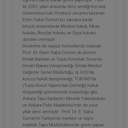
Sepete Ekle
ile 2001 yılları arasında ders verdiği Kocaeli
Üniversitesi'nde Profesör unvanını kazanan
Etem Saba Özmen bu zamana kadar
Prof. Dr. Etem Saba ÖZMEN
birçok üniversitede Medeni hukuk, Miras
hukuku, Borçlar hukuku ve Eşya hukuku
dersleri vermiştir.
Devletine de sayısız hizmetlerde bulunan
Prof. Dr. Etem Saba Özmen; iki dönem
Emlak Bankası ve Toplu Konuttan Sorumlu
Devlet Bakanı Danışmanlığı; Emlak Menkul
Değerler Genel Müdürlüğü, İş GYO'da
kurucu hukuk danışmanlığı, TOKYAD'da
(Toplu Konut Yapımcıları Derneği) hukuk
Devre Mülk Hakkının Emeklinin Emlak
müşavirliği görevlerinde bulunduğu gibi,
Vergisi Muafiyetini Kaldırması ve 7464
Ankara Tapu Kadastro Meslek Yüksekokulu
Sayılı Kanun Uyarınca Günübirlik
ve Ankara Polis Akademisi’nde de uzun
300 TL
Sepete Ekle
Kiralanmasına Dayalı Yanılgılar Video
yıllar ders vermiştir. Prof. Dr. E. Saba
Eğitimi
Özmen’in Türkiye’nin merkez ve taşra
teşkilatı Tapu Müdürlüklerinde görev yapan