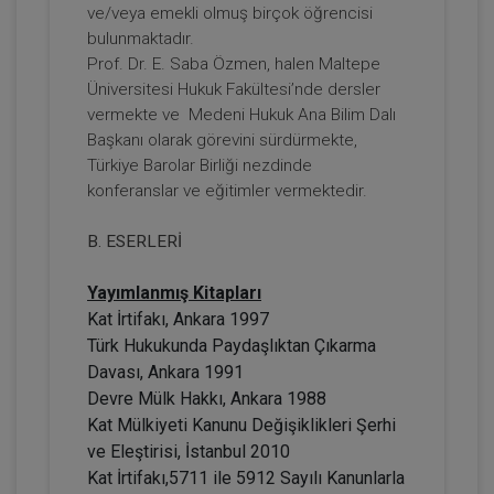
ve/veya emekli olmuş birçok öğrencisi
Prof. Dr. Etem Saba ÖZMEN
bulunmaktadır.
Prof. Dr. E. Saba Özmen, halen Maltepe
Üniversitesi Hukuk Fakültesi’nde dersler
vermekte ve Medeni Hukuk Ana Bilim Dalı
Başkanı olarak görevini sürdürmekte,
Türkiye Barolar Birliği nezdinde
konferanslar ve eğitimler vermektedir.
B. ESERLERİ
Gelir (Hasılat) Paylaşımlı Taşınmaz
Yayımlanmış Kitapları
Sözleşmesi Yapılmasına Bağlı Yanılgılar
Video Eğitimi
Kat İrtifakı, Ankara 1997
300 TL
Sepete Ekle
Türk Hukukunda Paydaşlıktan Çıkarma
Davası, Ankara 1991
Devre Mülk Hakkı, Ankara 1988
Kat Mülkiyeti Kanunu Değişiklikleri Şerhi
Hukuk Eğitim
ve Eleştirisi, İstanbul 2010
Kat İrtifakı,5711 ile 5912 Sayılı Kanunlarla