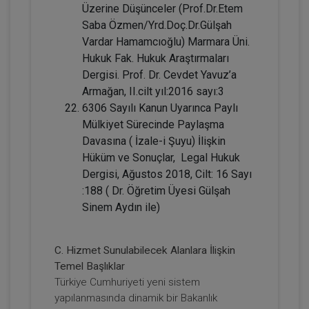
Üzerine Düşünceler (Prof.Dr.Etem
2160
Sepete Ekle
Saba Özmen/Yrd.Doç.Dr.Gülşah
TL
Vardar Hamamcıoğlu) Marmara Üni.
Hukuk Fak. Hukuk Araştırmaları
Dergisi. Prof. Dr. Cevdet Yavuz’a
Armağan, II.cilt yıl:2016 sayı:3
Tüketici Hukuku Enstitüsü
6306 Sayılı Kanun Uyarınca Paylı
Mülkiyet Sürecinde Paylaşma
Davasına ( İzale-i Şuyu) İlişkin
Hüküm ve Sonuçlar, Legal Hukuk
Dergisi, Ağustos 2018, Cilt: 16 Sayı
:188 ( Dr. Öğretim Üyesi Gülşah
Sinem Aydın ile)
C. Hizmet Sunulabilecek Alanlara İlişkin
Sözleşmeler Hukuku - 1 - IV. Borçlar
Temel Başlıklar
Hukuku Kongresi - VII. Oturum
Türkiye Cumhuriyeti yeni sistem
yapılanmasında dinamik bir Bakanlık
360 TL
Sepete Ekle