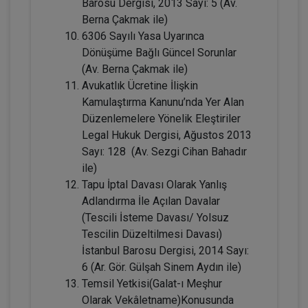
Barosu Dergisi, 2013 Sayı: 5 (Av.
Tüketici Hukuku Enstitüsü
Berna Çakmak ile)
6306 Sayılı Yasa Uyarınca
Dönüşüme Bağlı Güncel Sorunlar
(Av. Berna Çakmak ile)
Avukatlık Ücretine İlişkin
Kamulaştırma Kanunu’nda Yer Alan
Düzenlemelere Yönelik Eleştiriler
Legal Hukuk Dergisi, Ağustos 2013
Sayı: 128 (Av. Sezgi Cihan Bahadır
ile)
Kişiler Hukuku - IV. Medeni Hukuk
Tapu İptal Davası Olarak Yanlış
Kongresi - I. Oturum
Adlandırma İle Açılan Davalar
360 TL
Sepete Ekle
(Tescili İsteme Davası/ Yolsuz
Tescilin Düzeltilmesi Davası)
İstanbul Barosu Dergisi, 2014 Sayı:
6 (Ar. Gör. Gülşah Sinem Aydın ile)
Tüketici Hukuku Enstitüsü
Temsil Yetkisi(Galat-ı Meşhur
Olarak Vekâletname)Konusunda