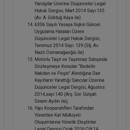
Yanılgılar Üzerine Düşünceler Legal
Hukuk Dergisi, Mart 2014 Sayı:135
(Av. A. Göktuğ Kaya ile)
6306 Sayılı Yasaya İlişkin Güncel
Uygulama Hataları Üzere
Düşünceler Legal Hukuk Dergisi,
Temmuz 2014 Sayı: 139 (Stj. Av.
Nazlı Osmanağaoğlu ile)
Mal Rejimleri Hukuku - IV. Medeni Hukuk
Motorlu Taşıt ve Taşınmaz Satışında
Kongresi - IV. Oturum
Sözleşmeye Konulan “Bedelin
360 TL
Sepete Ekle
Nakden ve Peşin” Alındığına Dair
Kayıtların Yarattığı Sancılar Üzerine
Düşünceler Legal Dergisi, Ağustos
2014,sayı:140 (Arş. Gör. Gülşah
Tüketici Hukuku Enstitüsü
Sinem Aydın ile);
Yapı Kooperatifleri Tarafından
Yönetilen Kat Mülkiyeti
Oluşumlarına Yönelik Eleştiriler.
Legal Dergisi Ocak 2016.Cilt:14