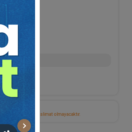
 ÖZMEN
L
nize herhangi bir teslimat olmayacaktır.
Sonraki