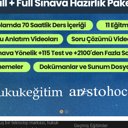
oriler:
Bütün Hukuk Kitapları
,
Ders Kitapları
,
Genel 
 Ağaç Kesiliyor ?
ilimsellikten uzaklaşılma yolunda yaşanan olumsuzluklara dikkat çekm
msellikten uzak olumsuzluklar bu makaleyi yazmaya sevk etmiştir. Suçu
n ciddiyetini vurgulamaya çalışacağım.
ımızda
Diğer Menü
gitim.com Aristo tarafından
SSS
ş bir teknoloji markası, hukuk
Geçmiş Eğitimler