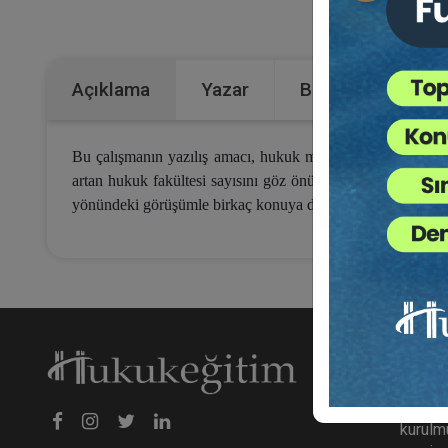
Kateg
Açıklama
Yazar
Bu Kitap İçin Kaç
Bu çalışmanın yazılış amacı, hukuk mesleğinin icrasında b
artan hukuk fakültesi sayısını göz önüne aldığımızda bili
yönündeki görüşümle birkaç konuya dikkat çekerek durumu
Hakk
hukuke
kurulmu