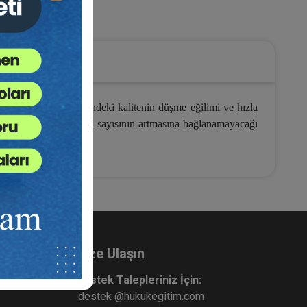
Kültür
ektir. Hukuk eğitimindeki kalitenin düşme eğilimi ve hızla
n salt hukuk fakültesi sayısının artmasına bağlanamayacağı
Bize Ulaşın
Destek Talepleriniz İçin:
destek @hukukegitim.com