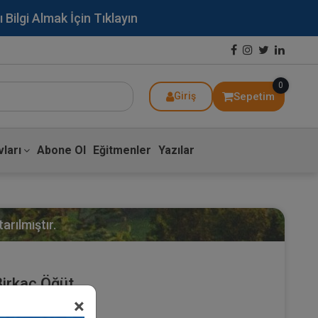
lgi Almak İçin Tıklayın
0
Sepetim
Giriş
ları
Abone Ol
Eğitmenler
Yazılar
arılmıştır.
irkaç Öğüt
×