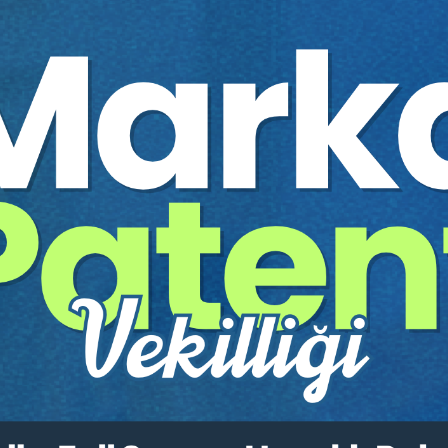
Yazar:
Prof. Dr. Etem Saba
Sayfa Sayısı:
33
Yayın Tarihi:
22.09.2020
Baskı:
1
Tür:
E-kitap
Basılı Olsaydı Fiyatı:
80,00
48,00 T
80,00 TL
Sepete Ekle
tır.
irekt olarak ulaşabilir ve cihazlarınızdan okuyabilirsiniz. Adresi