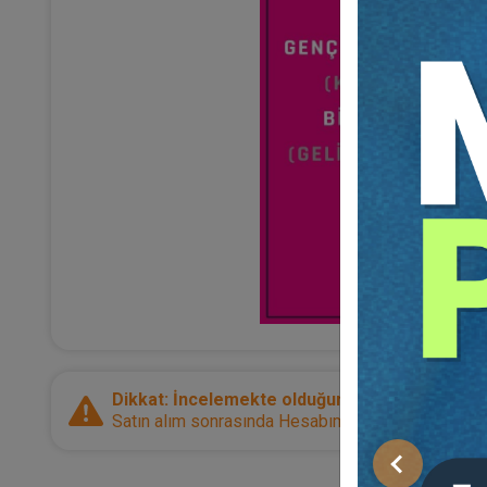
Dikkat: İncelemekte olduğunuz ürün bir e-kitap
Satın alım sonrasında Hesabım sayfanız üzerinden d
Önceki