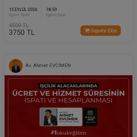
15 EYLÜL 2026
18:59
Eğitim Tarihi
Eğitim Saati
4500 TL
Sepete Ekle
3750 TL
Medeni Usul Hukuku - III. Medeni Hukuku
Kongresi - X. Oturum
360 TL
Sepete Ekle
Av. Ahmet EVCİMEN
Tüketici Hukuku Enstitüsü