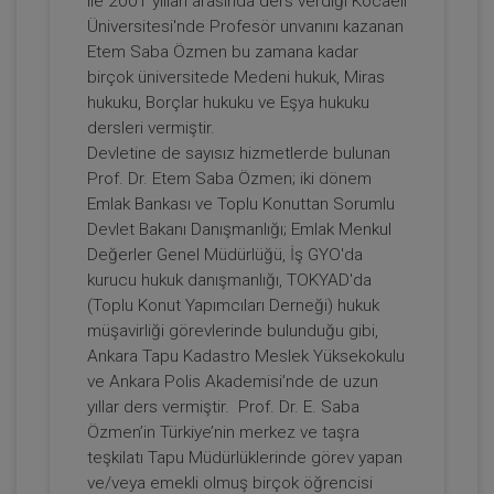
ile 2001 yılları arasında ders verdiği Kocaeli
Üniversitesi'nde Profesör unvanını kazanan
Etem Saba Özmen bu zamana kadar
Prof. Dr. Etem Saba ÖZMEN
birçok üniversitede Medeni hukuk, Miras
hukuku, Borçlar hukuku ve Eşya hukuku
dersleri vermiştir.
Devletine de sayısız hizmetlerde bulunan
Prof. Dr. Etem Saba Özmen; iki dönem
Emlak Bankası ve Toplu Konuttan Sorumlu
Devlet Bakanı Danışmanlığı; Emlak Menkul
Değerler Genel Müdürlüğü, İş GYO'da
kurucu hukuk danışmanlığı, TOKYAD'da
(Toplu Konut Yapımcıları Derneği) hukuk
Devre Mülk Hakkının Emeklinin Emlak
müşavirliği görevlerinde bulunduğu gibi,
Vergisi Muafiyetini Kaldırması ve 7464
Ankara Tapu Kadastro Meslek Yüksekokulu
Sayılı Kanun Uyarınca Günübirlik
ve Ankara Polis Akademisi’nde de uzun
300 TL
Sepete Ekle
Kiralanmasına Dayalı Yanılgılar Video
yıllar ders vermiştir. Prof. Dr. E. Saba
Eğitimi
Özmen’in Türkiye’nin merkez ve taşra
teşkilatı Tapu Müdürlüklerinde görev yapan
ve/veya emekli olmuş birçok öğrencisi
Prof. Dr. Etem Saba ÖZMEN