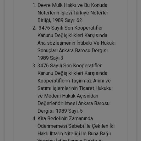
Devre Mülk Hakkı ve Bu Konuda
Noterlerin İşlevi Türkiye Noterler
Birliği, 1989 Sayı: 62
3476 Sayılı Son Kooperatifler
Resmî Şekle Bağlı Sözleşmelerden
Doğan Alacak Hakkının Devri
Kanunu Değişiklikleri Karşısında
Konusunda Yanılgılar Video Eğitimi
ARMAĞANIMIZDIR
Ana sözleşmenin İntibakı Ve Hukuki
Sepete Ekle
Sonuçları Ankara Barosu Dergisi,
1989 Sayı:3
3476 Sayılı Son Kooperatifler
Prof. Dr. Etem Saba ÖZMEN
Kanunu Değişiklikleri Karşısında
Kooperatiflerin Taşınmaz Alımı ve
Satımı İşlemlerinin Ticaret Hukuku
ve Medeni Hukuk Açısından
Değerlendirilmesi Ankara Barosu
Dergisi, 1989 Sayı: 5
Kira Bedelinin Zamanında
Ödenmemesi Sebebi İle Çekilen İki
Haklı İhtarın Niteliği İle Buna Bağlı