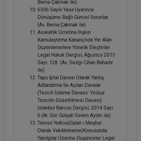
Berna Çakmak ile)
6306 Sayılı Yasa Uyarınca
Dönüşüme Bağlı Güncel Sorunlar
(Av. Berna Çakmak ile)
Avukatlık Ücretine İlişkin
Kamulaştırma Kanunu’nda Yer Alan
Düzenlemelere Yönelik Eleştiriler
Legal Hukuk Dergisi, Ağustos 2013
Sayı: 128 (Av. Sezgi Cihan Bahadır
ile)
Kişiler Hukuku - IV. Medeni Hukuk
Tapu İptal Davası Olarak Yanlış
Kongresi - I. Oturum
Adlandırma İle Açılan Davalar
360 TL
Sepete Ekle
(Tescili İsteme Davası/ Yolsuz
Tescilin Düzeltilmesi Davası)
İstanbul Barosu Dergisi, 2014 Sayı:
6 (Ar. Gör. Gülşah Sinem Aydın ile)
Tüketici Hukuku Enstitüsü
Temsil Yetkisi(Galat-ı Meşhur
Olarak Vekâletname)Konusunda
Yanılgılar Üzerine Düşünceler Legal