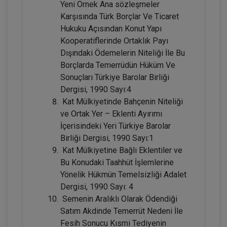
Yeni Örnek Ana sözleşmeler
TL
Karşısında Türk Borçlar Ve Ticaret
Hukuku Açısından Konut Yapı
Kooperatiflerinde Ortaklık Payı
Dışındaki Ödemelerin Niteliği İle Bu
Tüketici Hukuku Enstitüsü
Borçlarda Temerrüdün Hüküm Ve
Sonuçları Türkiye Barolar Birliği
Dergisi, 1990 Sayı:4
Kat Mülkiyetinde Bahçenin Niteliği
ve Ortak Yer – Eklenti Ayırımı
İçerisindeki Yeri Türkiye Barolar
Birliği Dergisi, 1990 Sayı:1
Kat Mülkiyetine Bağlı Eklentiler ve
Bu Konudaki Taahhüt İşlemlerine
Miras Hukuku - 2 - IV. Medeni Hukuk
Yönelik Hükmün Temelsizliği Adalet
Kongresi - X. Oturum
Dergisi, 1990 Sayı: 4
360 TL
Sepete Ekle
Semenin Aralıklı Olarak Ödendiği
Satım Akdinde Temerrüt Nedeni İle
Fesih Sonucu Kısmi Tediyenin