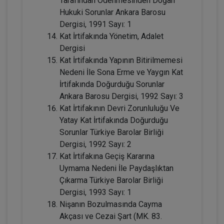
Tarafından Ödenmesinden Doğan
Hukuki Sorunlar Ankara Barosu
Dergisi, 1991 Sayı: 1
Kat İrtifakında Yönetim, Adalet
Dergisi
Kat İrtifakında Yapının Bitirilmemesi
Nedeni İle Sona Erme ve Yaygın Kat
İrtifakında Doğurduğu Sorunlar
Ankara Barosu Dergisi, 1992 Sayı: 3
Miras Hukuku - 1 - IV. Medeni Hukuk
Kat İrtifakının Devri Zorunluluğu Ve
Kongresi - IX. Oturum
Yatay Kat İrtifakında Doğurduğu
360 TL
Sepete Ekle
Sorunlar Türkiye Barolar Birliği
Dergisi, 1992 Sayı: 2
Kat İrtifakına Geçiş Kararına
Uymama Nedeni İle Paydaşlıktan
Tüketici Hukuku Enstitüsü
Çıkarma Türkiye Barolar Birliği
Dergisi, 1993 Sayı: 1
Nişanın Bozulmasında Cayma
Akçası ve Cezai Şart (MK. 83.