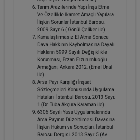
Tarım Arazilerinde Yapı İnşa Etme
Ve Özellikle İkamet Amaçlı Yapılara
Tüketici Hukuku Enstitüsü
İlişkin Sorunlar İstanbul Barosu,
2009 Sayı: 6 ( Gönül Çeliker ile)
Kamulaştırmasız El Atma Sonucu
Dava Hakkının Kaybolmasına Dayalı
Hakların 5999 Sayılı Değişiklikle
Korunması, Erzan Erzurumluoğlu
Armağanı, Ankara 2012. (Emel Ünal
İle)
Arsa Payı Karşılığı İnşaat
Sözleşmeleri Konusunda Uygulama
Boşanma Hukuku - IV. Medeni Hukuk
Hataları İstanbul Barosu, 2013 Sayı:
Kongresi - III. Oturum
1 (Dr. Tuba Akçura Karaman ile)
360 TL
Sepete Ekle
6306 Sayılı Yasa Uygulamalarında
Arsa Payının Düzeltilmesi Davasına
İlişkin Hüküm ve Sonuçları, İstanbul
Barosu Dergisi, 2013 Sayı: 5 (Av.
Tüketici Hukuku Enstitüsü