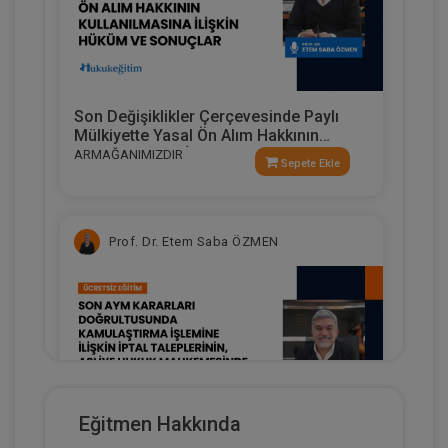
Son Değişiklikler Çerçevesinde Paylı
Mülkiyette Yasal Ön Alım Hakkının
Kullanılmasına İlişkin Hüküm Ve
ARMAĞANIMIZDIR
Sepete Ekle
Sonuçlar
Prof. Dr. Etem Saba ÖZMEN
Eğitmen Hakkında