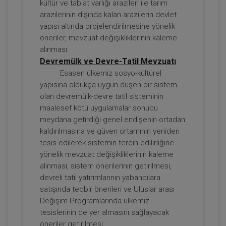
kültür ve tabiat varlığı arazileri ile tarım
Kira Hukuku - 1 - IV. Borçlar Hukuku
arazilerinin dışında kalan arazilerin devlet
Kongresi - I. Oturum
yapısı altında projelendirilmesine yönelik
360 TL
Sepete Ekle
öneriler, mevzuat değişikliklerinin kaleme
alınması
Devremülk ve Devre-Tatil Mevzuatı
Esasen ülkemiz sosyo-kültürel
Tüketici Hukuku Enstitüsü
yapısına oldukça uygun düşen bir sistem
olan devremülk-devre tatil sisteminin
maalesef kötü uygulamalar sonucu
meydana getirdiği genel endişenin ortadan
kaldırılmasına ve güven ortamının yeniden
tesis edilerek sistemin tercih edilirliğine
yönelik mevzuat değişikliklerinin kaleme
alınması, sistem önerilerinin getirilmesi,
devreli tatil yatırımlarının yabancılara
satışında tedbir önerileri ve Uluslar arası
Kira Hukuku - 2 - IV. Borçlar Hukuku
Değişim Programlarında ülkemiz
Kongresi - II. Oturum
tesislerinin de yer almasını sağlayacak
360 TL
Sepete Ekle
öneriler getirilmesi