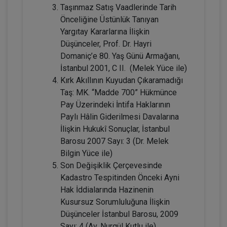
Kongresi - VII. Oturum
Taşınmaz Satış Vaadlerinde Tarih
Önceliğine Üstünlük Tanıyan
360 TL
Sepete Ekle
Yargıtay Kararlarına İlişkin
Düşünceler, Prof. Dr. Hayri
Domaniç’e 80. Yaş Günü Armağanı,
İstanbul 2001, C II. (Melek Yüce ile)
Tüketici Hukuku Enstitüsü
Kırk Akıllının Kuyudan Çıkaramadığı
Taş: MK. “Madde 700” Hükmünce
Pay Üzerindeki İntifa Haklarının
Paylı Hâlin Giderilmesi Davalarına
İlişkin Hukukî Sonuçlar, İstanbul
Barosu 2007 Sayı: 3 (Dr. Melek
Bilgin Yüce ile)
Son Değişiklik Çerçevesinde
Kadastro Tespitinden Önceki Ayni
Çocuk Hukuku - IV. Medeni Hukuk
Hak İddialarında Hazinenin
Kongresi - V. Oturum
Kusursuz Sorumluluğuna İlişkin
Düşünceler İstanbul Barosu, 2009
360 TL
Sepete Ekle
Sayı: 4 (Av. Nurgül Kutlu ile)