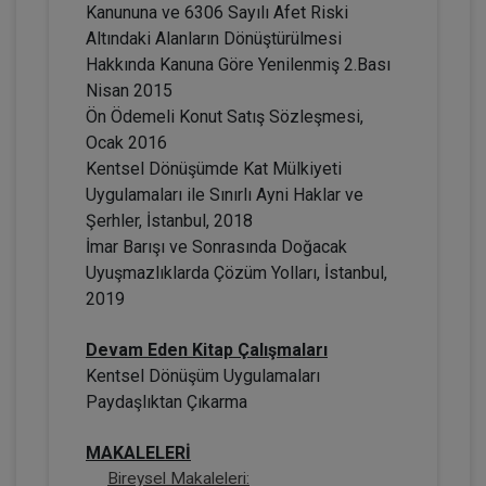
Kanununa ve 6306 Sayılı Afet Riski
Altındaki Alanların Dönüştürülmesi
Hakkında Kanuna Göre Yenilenmiş 2.Bası
Nisan 2015
Ön Ödemeli Konut Satış Sözleşmesi,
Ocak 2016
Kentsel Dönüşümde Kat Mülkiyeti
Adi Ortaklıklarda ve Kat Mülkiyeti
Oluşumunda Motorlu Taşıt Aracı Edinimi
Uygulamaları ile Sınırlı Ayni Haklar ve
Video Eğitimi
Şerhler, İstanbul, 2018
300 TL
Sepete Ekle
İmar Barışı ve Sonrasında Doğacak
Uyuşmazlıklarda Çözüm Yolları, İstanbul,
2019
Prof. Dr. Etem Saba ÖZMEN
Devam Eden Kitap Çalışmaları
Kentsel Dönüşüm Uygulamaları
Paydaşlıktan Çıkarma
MAKALELERİ
Bireysel Makaleleri: