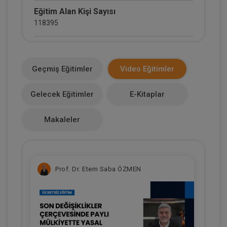
Eğitim Alan Kişi Sayısı
118395
E-Kitap Alan Kişi Sayısı
13809
Geçmiş Eğitimler
Video Eğitimler
Makale Sayısı
Gelecek Eğitimler
E-Kitaplar
3
Makaleler
Prof. Dr. Etem Saba ÖZMEN