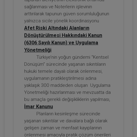
sağlanması ve Noterlerin işlevinin
arttırılarak tapunun güven sorumluluğunun
yalnızca sicile yönelik koordinasyonu
Afet Riski Altındaki Alanların
Dönüştürülmesi Hakkındaki Kanun
(6306 Sayılı Kanun) ve Uygulama
Yönetmeliği
Türkiye’nin yoğun gündemi “Kentsel
Dönüşüm” sürecinde yaşanan sıkıntıların
Taşınmaz Hukuku - IV. Borçlar Hukuku
hukuki temele dayalı olarak önlenmesi,
Kongresi - VI. Oturum
uygulamanın pratikleştirilmesi adına
360 TL
Sepete Ekle
yaklaşık 300 maddeden oluşan Uygulama
Yönetmeliği hazırlanması ve mevzuatta da
bu amaçla gerekli değişikliklerin yapılması,
İmar Kanunu
Tüketici Hukuku Enstitüsü
Planların kesinleşme sürecinde
yaşanan sıkıntılar ve davalara bağlı olarak
gelişen zaman ve menfaat kayıplarının
önlenmesi amacıyla pratik çözüm önerileri