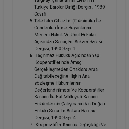
Yargıtay İçtihatlarının Eleştirisi
Adi Ortaklıkların Kazanç Paylaşma
Amacı Gütmeyen Faaliyetleri Konusunda
Türkiye Barolar Birliği Dergisi, 1989
Yanılgılar Video Eğitimi
Sayı:6
300 TL
Sepete Ekle
Tele faks Cihazları (Faksimile) İle
Gönderilen İrade Beyanlarının
Medeni Hukuk Ve Usul Hukuku
Açısından Sonuçları Ankara Barosu
Tüketici Hukuku Enstitüsü
Dergisi, 1990 Sayı: 1
Taşınmaz Hukuku Açısından Yapı
Kooperatiflerinde Amaç
Gerçekleşmeden Ortaklara Arsa
Dağıtabileceğine İlişkin Ana
sözleşme Hükümlerinin
Değerlendirilmesi Ve Kooperatifler
Kanunu İle Kat Mülkiyeti Kanunu
Hükümlerinin Çatışmasından Doğan
IV. Medeni Hukuk Kongresi - Tüm
Hukuki Sorunlar Ankara Barosu
Oturumlar (11 Oturum)
Dergisi, 1990 Sayı: 4
Kooperatifler Kanunu Değişikliği Ve
2160
Sepete Ekle