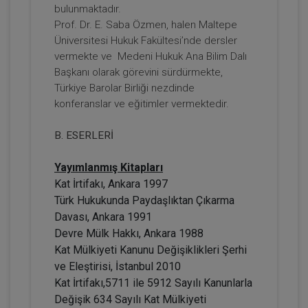
bulunmaktadır.
Prof. Dr. E. Saba Özmen, halen Maltepe
Üniversitesi Hukuk Fakültesi’nde dersler
vermekte ve Medeni Hukuk Ana Bilim Dalı
Başkanı olarak görevini sürdürmekte,
Türkiye Barolar Birliği nezdinde
konferanslar ve eğitimler vermektedir.
B. ESERLERİ
Gelir (Hasılat) Paylaşımlı Taşınmaz
Yayımlanmış Kitapları
Sözleşmesi Yapılmasına Bağlı Yanılgılar
Video Eğitimi
Kat İrtifakı, Ankara 1997
300 TL
Sepete Ekle
Türk Hukukunda Paydaşlıktan Çıkarma
Davası, Ankara 1991
Devre Mülk Hakkı, Ankara 1988
Kat Mülkiyeti Kanunu Değişiklikleri Şerhi
Hukuk Eğitim
ve Eleştirisi, İstanbul 2010
Kat İrtifakı,5711 ile 5912 Sayılı Kanunlarla
Değişik 634 Sayılı Kat Mülkiyeti