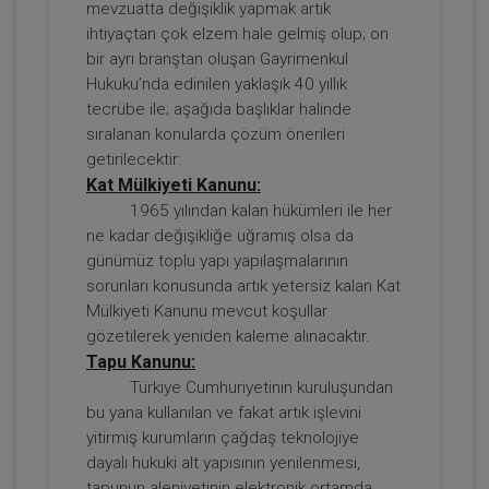
mevzuatta değişiklik yapmak artık
ihtiyaçtan çok elzem hale gelmiş olup; on
bir ayrı branştan oluşan Gayrimenkul
Tüketici Hukuku Enstitüsü
Hukuku’nda edinilen yaklaşık 40 yıllık
tecrübe ile; aşağıda başlıklar halinde
sıralanan konularda çözüm önerileri
getirilecektir:
Kat Mülkiyeti Kanunu:
1965 yılından kalan hükümleri ile her
ne kadar değişikliğe uğramış olsa da
günümüz toplu yapı yapılaşmalarının
sorunları konusunda artık yetersiz kalan Kat
Mülkiyeti Kanunu mevcut koşullar
Borçların İfası ve İfa Edilmemesi - IV.
gözetilerek yeniden kaleme alınacaktır.
Borçlar Hukuku Kongresi - V. Oturum
Tapu Kanunu:
360 TL
Sepete Ekle
Türkiye Cumhuriyetinin kuruluşundan
bu yana kullanılan ve fakat artık işlevini
yitirmiş kurumların çağdaş teknolojiye
dayalı hukuki alt yapısının yenilenmesi,
Tüketici Hukuku Enstitüsü
tapunun aleniyetinin elektronik ortamda