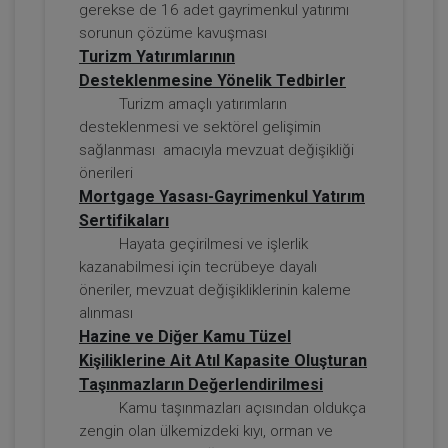
gerekse de 16 adet gayrimenkul yatırımı
sorunun çözüme kavuşması
Turizm Yatırımlarının
Desteklenmesine Yönelik Tedbirler
Sorumluluk Hukuku - IV. Borçlar Hukuku
Kongresi - III. Oturum
Turizm amaçlı yatırımların
desteklenmesi ve sektörel gelişimin
360 TL
Sepete Ekle
sağlanması amacıyla mevzuat değişikliği
önerileri
Mortgage Yasası-Gayrimenkul Yatırım
Sertifikaları
Tüketici Hukuku Enstitüsü
Hayata geçirilmesi ve işlerlik
kazanabilmesi için tecrübeye dayalı
öneriler, mevzuat değişikliklerinin kaleme
alınması
Hazine ve Diğer Kamu Tüzel
Kişiliklerine Ait Atıl Kapasite Oluşturan
Taşınmazların Değerlendirilmesi
Kamu taşınmazları açısından oldukça
zengin olan ülkemizdeki kıyı, orman ve