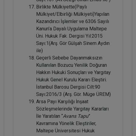
Birlikte Mülkiyette(Paylı
Mülkiyet/Elbirliği Mülkiyeti)Yapılan
Kazandırıcı İşlemler ve 6306 Sayılı
Evlilik Hukuku - IV. Medeni Hukuk
Kanun’a Dayalı Uygulama Maltepe
Kongresi - II. Oturum
Üni. Hukuk Fak. Dergisi Yıl:2015
Sayı:1(Arş. Gör Gülşah Sinem Aydın
360 TL
Sepete Ekle
ile)
Geçerli Sebebe Dayanmaksızın
Kullanılan Bozucu Yenilik Doğuran
Tüketici Hukuku Enstitüsü
Hakkın Hukuki Sonuçları ve Yargıtay
Hukuk Genel Kurulu Kararı Eleştiri.
İstanbul Barosu Dergisi Cilt:90
Sayı:2016/3 (Arş. Gör. Müge ÜREM)
Arsa Payı Karşılığı İnşaat
Sözleşmelerinde Yargıtay Kararları
İle Yaratılan “
Avans Tapu
”
Kavramına Yönelik Eleştiriler,
Maltepe Üniversitesi Hukuk