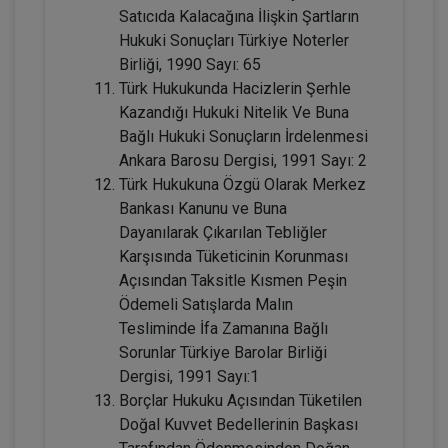
Satıcıda Kalacağına İlişkin Şartların
Tüketici Hukuku Enstitüsü
Hukuki Sonuçları Türkiye Noterler
Birliği, 1990 Sayı: 65
Türk Hukukunda Hacizlerin Şerhle
Kazandığı Hukuki Nitelik Ve Buna
Bağlı Hukuki Sonuçların İrdelenmesi
Ankara Barosu Dergisi, 1991 Sayı: 2
Türk Hukukuna Özgü Olarak Merkez
Bankası Kanunu ve Buna
Dayanılarak Çıkarılan Tebliğler
Karşısında Tüketicinin Korunması
Fütürist Hukuk - IV. Medeni Hukuk
Açısından Taksitle Kısmen Peşin
Kongresi - XI. Oturum
Ödemeli Satışlarda Malın
360 TL
Sepete Ekle
Tesliminde İfa Zamanına Bağlı
Sorunlar Türkiye Barolar Birliği
Dergisi, 1991 Sayı:1
Borçlar Hukuku Açısından Tüketilen
Tüketici Hukuku Enstitüsü
Doğal Kuvvet Bedellerinin Başkası