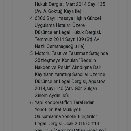
Hukuk Dergisi, Mart 2014 Sayı:135
(Av. A. Göktuğ Kaya ile)
6306 Sayılı Yasaya İlişkin Güncel
Uygulama Hataları Üzere
Düşünceler Legal Hukuk Dergisi,
Temmuz 2014 Sayı: 139 (Stj. Av.
Nazlı Osmanağaoğlu ile)
Mal Rejimleri Hukuku - IV. Medeni Hukuk
Motorlu Taşıt ve Taşınmaz Satışında
Kongresi - IV. Oturum
Sözleşmeye Konulan “Bedelin
360 TL
Sepete Ekle
Nakden ve Peşin” Alındığına Dair
Kayıtların Yarattığı Sancılar Üzerine
Düşünceler Legal Dergisi, Ağustos
2014,sayı:140 (Arş. Gör. Gülşah
Tüketici Hukuku Enstitüsü
Sinem Aydın ile);
Yapı Kooperatifleri Tarafından
Yönetilen Kat Mülkiyeti
Oluşumlarına Yönelik Eleştiriler.
Legal Dergisi Ocak 2016.Cilt:14
Sayı:157 (Av.Sezgi Cihan Ernas ile )