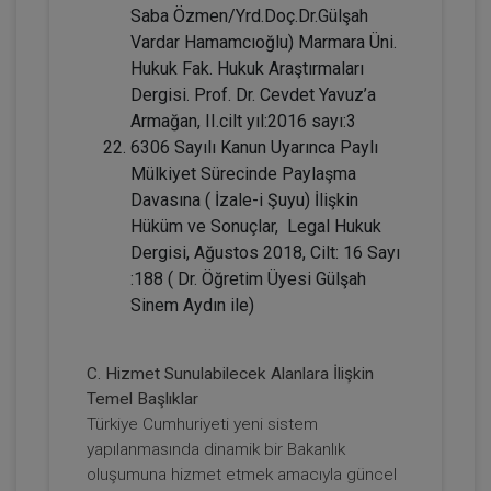
2160
Sepete Ekle
Saba Özmen/Yrd.Doç.Dr.Gülşah
TL
Vardar Hamamcıoğlu) Marmara Üni.
Hukuk Fak. Hukuk Araştırmaları
Dergisi. Prof. Dr. Cevdet Yavuz’a
Armağan, II.cilt yıl:2016 sayı:3
Tüketici Hukuku Enstitüsü
6306 Sayılı Kanun Uyarınca Paylı
Mülkiyet Sürecinde Paylaşma
Davasına ( İzale-i Şuyu) İlişkin
Hüküm ve Sonuçlar, Legal Hukuk
Dergisi, Ağustos 2018, Cilt: 16 Sayı
:188 ( Dr. Öğretim Üyesi Gülşah
Sinem Aydın ile)
C. Hizmet Sunulabilecek Alanlara İlişkin
Sözleşmeler Hukuku - 1 - IV. Borçlar
Temel Başlıklar
Hukuku Kongresi - VII. Oturum
Türkiye Cumhuriyeti yeni sistem
yapılanmasında dinamik bir Bakanlık
360 TL
Sepete Ekle
oluşumuna hizmet etmek amacıyla güncel