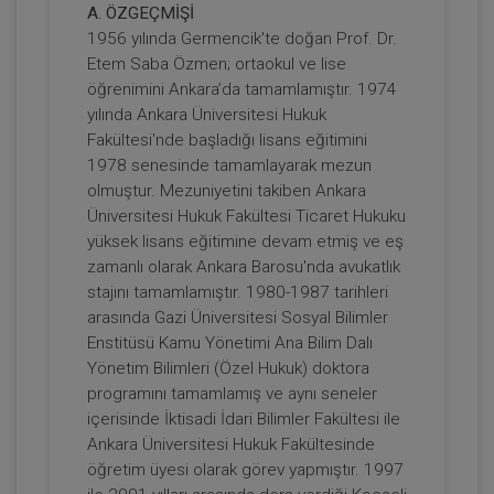
A. ÖZGEÇMİŞİ
Son AYM Kararları Doğrultusunda
1956 yılında Germencik'te doğan Prof. Dr.
Kamulaştırma İşlemine İlişkin İptal
Etem Saba Özmen; ortaokul ve lise
Taleplerinin, Asliye Hukuk
ARMAĞANIMIZDIR
Sepete Ekle
öğrenimini Ankara’da tamamlamıştır. 1974
Mahkemesinde Görülen Kamulaştırma
Bedelinin Tespiti Davasına Etkileri Video
yılında Ankara Üniversitesi Hukuk
Eğitimi
Fakültesi'nde başladığı lisans eğitimini
1978 senesinde tamamlayarak mezun
Prof. Dr. Etem Saba ÖZMEN
olmuştur. Mezuniyetini takiben Ankara
Üniversitesi Hukuk Fakültesi Ticaret Hukuku
yüksek lisans eğitimine devam etmiş ve eş
zamanlı olarak Ankara Barosu'nda avukatlık
stajını tamamlamıştır. 1980-1987 tarihleri
arasında Gazi Üniversitesi Sosyal Bilimler
Enstitüsü Kamu Yönetimi Ana Bilim Dalı
Yönetim Bilimleri (Özel Hukuk) doktora
programını tamamlamış ve aynı seneler
içerisinde İktisadi İdari Bilimler Fakültesi ile
Kamulaştırma Kanunu 10/XIV ve 14/Son
Fıkra Hükümlerinin İptaline Bağlı
Ankara Üniversitesi Hukuk Fakültesinde
Sonuçlar Video Kaydı
ARMAĞANIMIZDIR
öğretim üyesi olarak görev yapmıştır. 1997
Sepete Ekle