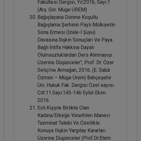
Fakültesi Dergisi, Yıl:2016, Sayı:1
Sözleşmeler Hukuku - 2 - IV. Borçlar
(Arş. Gör. Müge ÜREM)
Hukuku Kongresi - VIII. Oturum
Bağışlayana Dönme Koşullu
360 TL
Sepete Ekle
Bağışlama Şerhinin Paylı Mülkiyetin
Sona Ermesi (İzale-İ Şuyu)
Davasına İlişkin Sonuçları Ve Paya
Bağlı İntifa Hakkına Dayalı
Tüketici Hukuku Enstitüsü
Olumsuzluklardan Ders Alınmayışı
Üzerine Düşünceler”, Prof. Dr. Özer
Seliçi’ne Armağan, 2016. (E. Sabâ
Özmen – Müge Ürem) Bahçeşehir
Üni. Hukuk Fak. Dergisi Özel sayısı.
Cilt:11.Sayı:145-146 Eylül-Ekim
2016
Evli Kişiyle Birlikte Olan
Kadına/Erkeğe Yöneltilen Manevi
Tazminat Talebi Ve Özellikle
IV. Borçlar Hukuku Kongresi Tüm
Konuya Ilişkin Yargıtay Kararları
Oturumlar (8 Oturum)
Üzerine Düşünceler (Prof.Dr.Etem