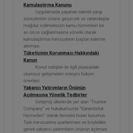
Kamulaştırma Kanunu
Uygulamada yaşanan sıkıntılı yargı
süreçlerinin önüne geçecek ve vatandaşlar
mağdur edilmeksizin kamu hizmetinin bir
an önce sağlanmasına yönelik olarak
kamulaştırma mevzuatının baştan kaleme
Tazminat Hukuku - IV. Borçlar Hukuku
alınması.
Kongresi - IV. Oturum
Tüketicinin Korunması Hakkındaki
Kanun
360 TL
Sepete Ekle
Konut satışları ile ilgili piyasadaki
olumsuz gelişmeleri önleyici hüküm
önerileri
Yabancı Yatırımların Önünün
Tüketici Hukuku Enstitüsü
Açılmasına Yönelik Tedbirler
Gelişmiş ülkelerde yer alan “Trustee
Company” ve hukukumuzda “Garantörlük
Hizmetleri” olarak temelini bulan kurumun
Türk mevzuatına uyarlanması ve böylelikle
gerek yabancı yatırımların önünün açılması