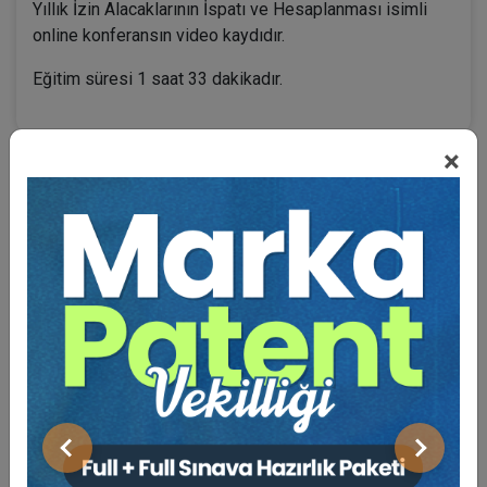
Yıllık İzin Alacaklarının İspatı ve Hesaplanması isimli
online konferansın video kaydıdır.
Eğitim süresi 1 saat 33 dakikadır.
×
BENZER VIDEO EĞITIMLER
Video Eğitim Abonesi Ol: Sadece 5490 TL / Yıllık
Tüketici Hukuku Enstitüsü
Önceki
Sonraki