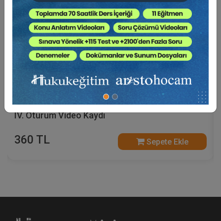
Sosyal Güvenlik Hukuku - V. İş Hukuku Kongresi -
IV. Oturum Video Kaydı
360 TL
Sepete Ekle