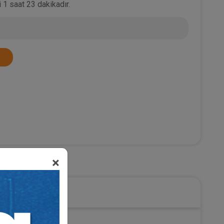
 1 saat 23 dakikadır.
×
 Hukuku