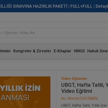
İĞİ SINAVINA HAZIRLIK PAKETİ | FULL+FULL | Detaylı Bi
timler
Kongreler & Zirveler
E-Kitaplar
HMGS
Hukuk Sınav
Video Eğitimler
UBGT, Hafta Tatili, 
Video Eğitimi
Av. Ahmet EVCİMEN
UBGT, Hafta Tatili, Yıllık İz