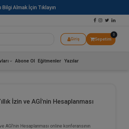
lgi Almak İçin Tıklayın
0
Sepetim
Giriş
ları
Abone Ol
Eğitmenler
Yazılar
Yıllık İzin ve AGİ'nin Hesaplanması
in ve AGİ'nin Hesaplanması online konferansının