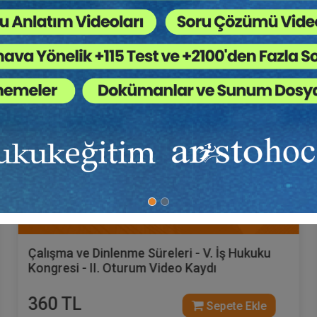
Tüketici Hukuku Enstitüsü
İş Yargılaması Hukuku - II - V. İş Hukuku
Kongresi - IX. Oturum Video Kaydı
360 TL
Sepete Ekle