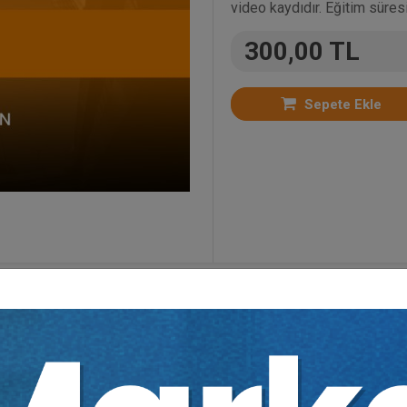
video kaydıdır. Eğitim süresi
300,00 TL
Sepete Ekle
riler:
Bütün Video Eğitimler
,
İş ve Sosyal Güvenlik