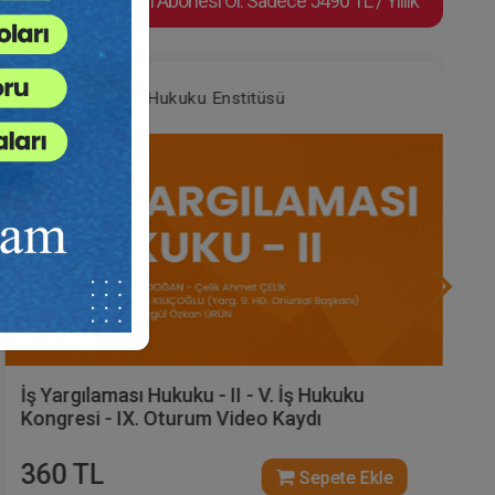
Video Eğitim Abonesi Ol: Sadece 5490 TL / Yıllık
Tüketici Hukuku Enstitüsü
İş Güvencesi - V. İş Hukuku Kongresi - VII.
Oturum Video Kaydı
360 TL
Sepete Ekle