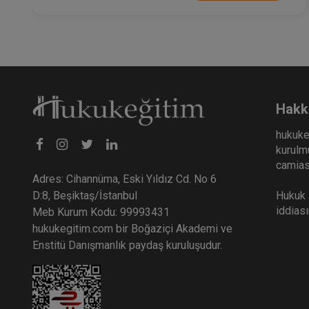
Hakk
hukuke
kurulmu
camiası
Adres: Cihannüma, Eski Yıldız Cd. No 6
Hukuk E
D:8, Beşiktaş/İstanbul
iddias
Meb Kurum Kodu: 99993431
hukukegitim.com bir Boğaziçi Akademi ve
Enstitü Danışmanlık paydaş kuruluşudur.