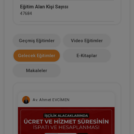
Eğitim Alan Kişi Sayısı
47684
E-Kitap Alan Kişi Sayısı
2660
Geçmiş Eğitimler
Video Eğitimler
Makale Sayısı
Gelecek Eğitimler
E-Kitaplar
0
Makaleler
Av. Ahmet EVCİMEN