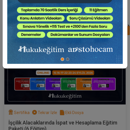
Süper Abone Ol: Sadece 1290 TL / Aylık
%17
Av. Ahmet EVCİMEN
Sertifika
Tekrar İzle
Ekli Dosya
(Eğitim 3/6) İşçilik Alacaklarında Fazla
Çalışmanın İspatı
17 EYLÜL 2026
19:00 - 21:00
120
Eğitim Tarihi
Eğitim Saati
Dakika
750 TL
Sepete Ekle
Sertifika
Tekrar İzle
Ekli Dosya
Av. Ahmet EVCİMEN
İşçilik Alacaklarında İspat ve Hesaplama Eğitim
Paketi (6 Eğitim)