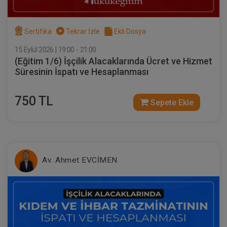
Sertifika
Tekrar İzle
Ekli Dosya
15 Eylül 2026 | 19:00 - 21:00
(Eğitim 1/6) İşçilik Alacaklarında Ücret ve Hizmet
Süresinin İspatı ve Hesaplanması
750 TL
Sepete Ekle
Sertifika
Tekrar İzle
Ekli Dosya
(Eğitim 5/6) İşçilik Alacaklarında Hafta
Tatili, UBGT AGİ, Ücret ve Yıllık İzin
Alacaklarının İspatı ve Hesaplanması
23 EYLÜL 2026
19:00 - 21:00
120
Eğitim Tarihi
Eğitim Saati
Dakika
Av. Ahmet EVCİMEN
750 TL
Sepete Ekle
Av. Ahmet EVCİMEN