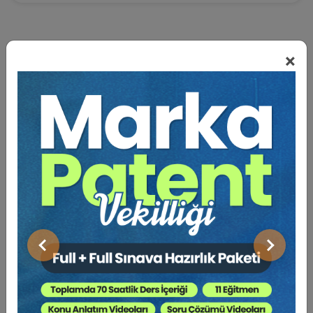
×
BENZER VIDEO EĞITIMLER
Video Eğitim Abonesi Ol: Sadece 5490 TL / Yıllık
Tüketici Hukuku Enstitüsü
Önceki
Sonraki