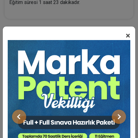
Eğitim süresi 1 saat 23 dakikadır.
×
BENZER VIDEO EĞITIMLER
Video Eğitim Abonesi Ol: Sadece 5490 TL / Yıllık
Tüketici Hukuku Enstitüsü
Önceki
Sonraki