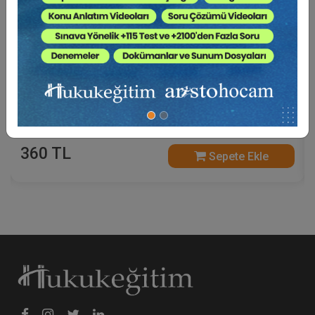
Sosyal Güvenlik Hukuku - V. İş Hukuku Kongresi -
IV. Oturum Video Kaydı
360 TL
Sepete Ekle