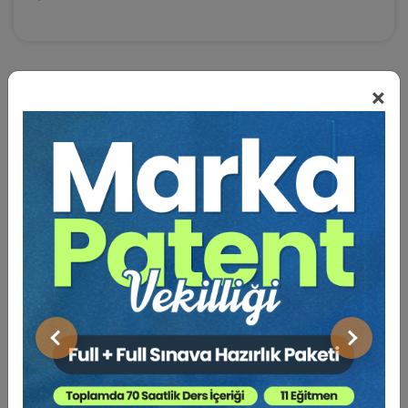
×
BENZER VIDEO EĞITIMLER
Video Eğitim Abonesi Ol: Sadece 5490 TL / Yıllık
Tüketici Hukuku Enstitüsü
Önceki
Sonraki