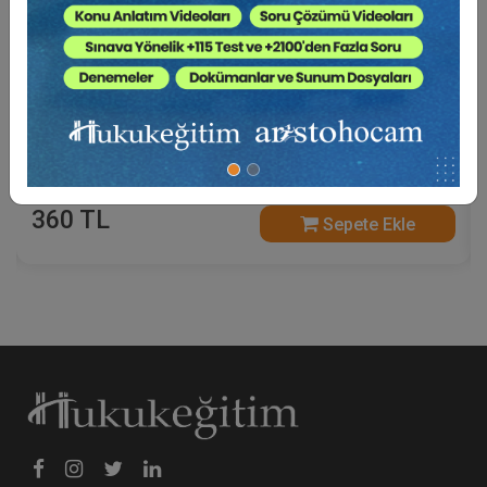
Sosyal Güvenlik Hukuku - V. İş Hukuku Kongresi -
IV. Oturum Video Kaydı
360 TL
Sepete Ekle