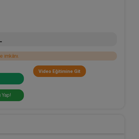
L
e imkânı.
Video Eğitimine Git
 Yap!