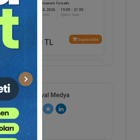
Çalışmanın İspatı
17 EYLÜL 2026
19:00 - 21:00
Eğitim Tarihi
Eğitim Saati
120
Dakika
e Ekle
Sepete Ekle
750 TL
Av. Ahmet EVCİMEN
Sonraki
Sosyal Medya
sya
Sertifika
Tekrar İzle
Ekli Dosya