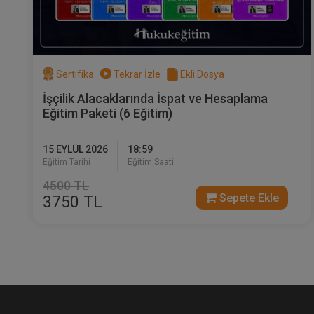
Sertifika
Tekrar İzle
Ekli Dosya
İşçilik Alacaklarında İspat ve Hesaplama
Eğitim Paketi (6 Eğitim)
15 EYLÜL 2026
18:59
Eğitim Tarihi
Eğitim Saati
4500 TL
Sepete Ekle
3750 TL