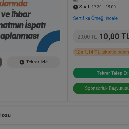
Saat:
17:30 - 19:00
Sertifika Örneği İncele
10,00 T
20,00 TL
12 x 1,14 TL
taksitle ödem
Tekrar İzle
Tekrar Talep Et
Sponsorluk Başvurusu
blosu