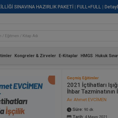
İĞİ SINAVINA HAZIRLIK PAKETİ | FULL+FULL | Detaylı Bi
timler
Kongreler & Zirveler
E-Kitaplar
HMGS
Hukuk Sınav
Geçmiş Eğitimler
2021 İçtihatları Işı
İhbar Tazminatının
Av. Ahmet EVCİMEN
Süre:
90 dk
Tarih:
4 Mayıs 2021