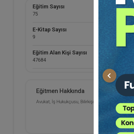
Sü
Eğitim Sayısı
H
15
75
Eği
12
Da
E-Kitap Sayısı
9
7
Eğitim Alan Kişi Sayısı
47684
E-Kitap Alan Kişi Sayısı
Önceki
2660
Eğitmen Hakkında
Makale Sayısı
Avukat, İş Hukukçusu, Bilirkişi
0