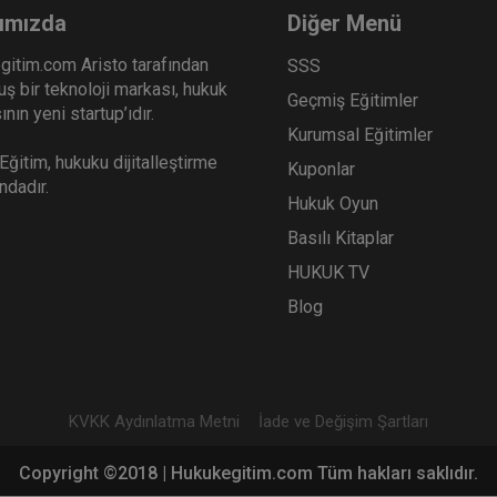
ımızda
Diğer Menü
gitim.com Aristo tarafından
SSS
ş bir teknoloji markası, hukuk
Geçmiş Eğitimler
nın yeni startup’ıdır.
Kurumsal Eğitimler
ğitim, hukuku dijitalleştirme
Kuponlar
ındadır.
Hukuk Oyun
Basılı Kitaplar
HUKUK TV
Blog
KVKK Aydınlatma Metni
İade ve Değişim Şartları
Copyright ©2018 | Hukukegitim.com Tüm hakları saklıdır.