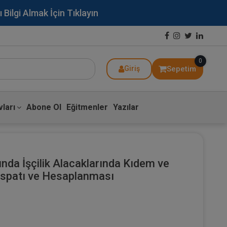
lgi Almak İçin Tıklayın
0
Sepetim
Giriş
ları
Abone Ol
Eğitmenler
Yazılar
ğında İşçilik Alacaklarında Kıdem ve
 İspatı ve Hesaplanması