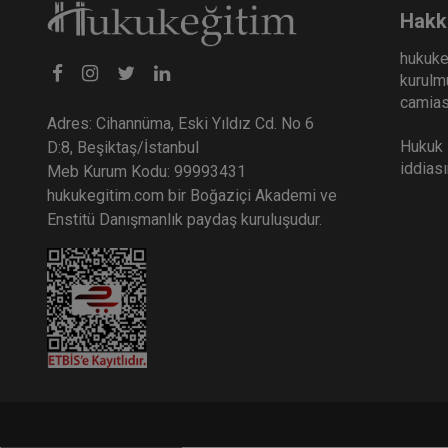
Hakk
hukuke
kurulmu
camiası
Adres: Cihannüma, Eski Yıldız Cd. No 6
Hukuk E
D:8, Beşiktaş/İstanbul
iddias
Meb Kurum Kodu: 99993431
hukukegitim.com bir Boğaziçi Akademi ve
Enstitü Danışmanlık paydaş kuruluşudur.