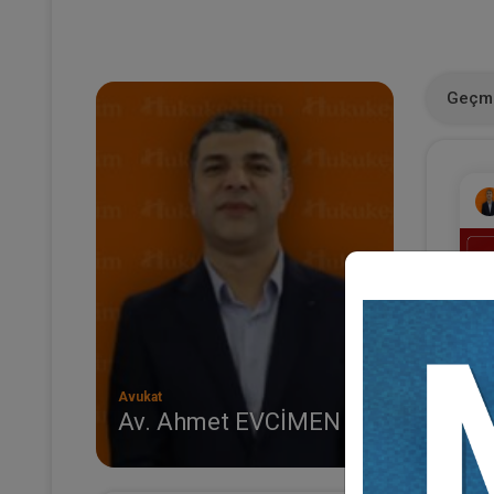
Geçmi
Avukat
Av. Ahmet EVCİMEN
(E
Al