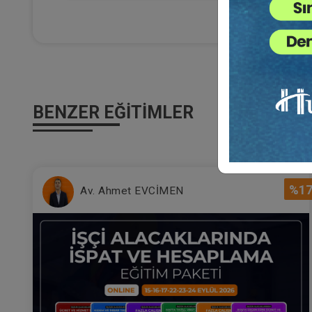
(E
Al
Ça
22
Eği
12
Da
BENZER EĞITIMLER
7
%1
Av. Ahmet EVCİMEN