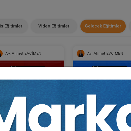
ş Eğitimler
Video Eğitimler
Gelecek Eğitimler
Av. Ahmet EVCİMEN
Av. Ahmet EVCİMEN
Sertifika
Tekrar İzle
Ekli Dosya
Sertifika
Tekrar İzle
Ekli Do
ğitim 1/6) İşçilik
(Eğitim 2/6) İşçilik
acaklarında Ücret ve Hizmet
Alacaklarında Kıdem ve İ