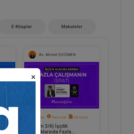
E-Kitaplar
Makaleler
Av. Ahmet EVCİMEN
×
sya
Sertifika
Tekrar İzle
Ekli Dosya
(Eğitim 3/6) İşçilik
hbar
Alacaklarında Fazla