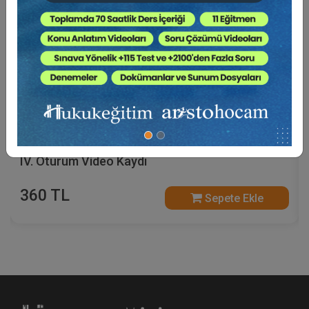
Sosyal Güvenlik Hukuku - V. İş Hukuku Kongresi -
IV. Oturum Video Kaydı
360 TL
Sepete Ekle