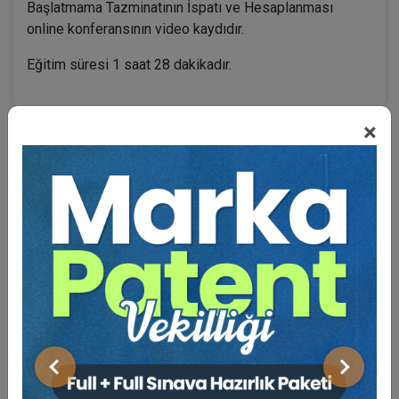
Başlatmama Tazminatının İspatı ve Hesaplanması
online konferansının video kaydıdır.
Eğitim süresi 1 saat 28 dakikadır.
×
BENZER VIDEO EĞITIMLER
Video Eğitim Abonesi Ol: Sadece 5490 TL / Yıllık
Tüketici Hukuku Enstitüsü
Önceki
Sonraki