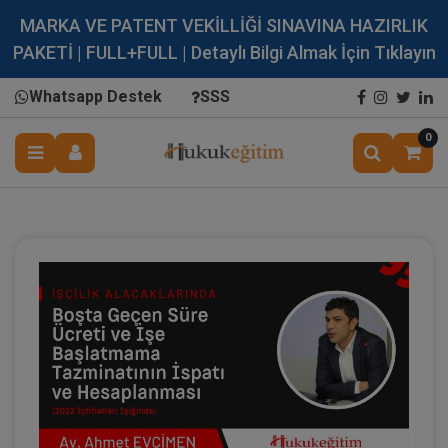
MARKA VE PATENT VEKİLLİĞİ SINAVINA HAZIRLIK
PAKETİ | FULL+FULL | Detaylı Bilgi Almak İçin Tıklayın
Whatsapp Destek
SSS
0