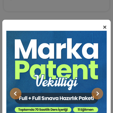
×
BENZER VIDEO EĞITIMLER
Video Eğitim Abonesi Ol: Sadece 5490 TL / Yıllık
Tüketici Hukuku Enstitüsü
Önceki
Sonraki