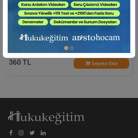
İş Yargılaması Hukuku - II - V. İş Hukuku Kongresi
- IX. Oturum Video Kaydı
360 TL
Sepete Ekle