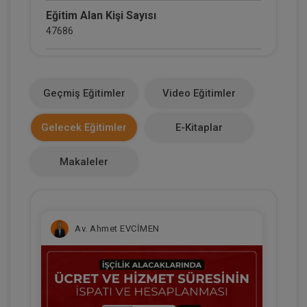
Eğitim Alan Kişi Sayısı
47686
E-Kitap Alan Kişi Sayısı
2660
Geçmiş Eğitimler
Video Eğitimler
Makale Sayısı
Gelecek Eğitimler
E-Kitaplar
0
Makaleler
Av. Ahmet EVCİMEN