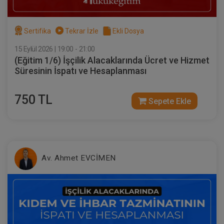
Sertifika
Tekrar İzle
Ekli Dosya
15 Eylül 2026 | 19:00 - 21:00
(Eğitim 1/6) İşçilik Alacaklarında Ücret ve Hizmet
Süresinin İspatı ve Hesaplanması
750 TL
Sepete Ekle
Sertifika
Tekrar İzle
Ekli Dosya
(Eğitim 5/6) İşçilik Alacaklarında Hafta
Tatili, UBGT AGİ, Ücret ve Yıllık İzin
Alacaklarının İspatı ve Hesaplanması
23 EYLÜL 2026
19:00 - 21:00
120
Eğitim Tarihi
Eğitim Saati
Dakika
Av. Ahmet EVCİMEN
750 TL
Sepete Ekle
Av. Ahmet EVCİMEN