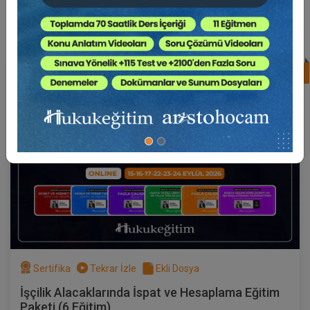
Süper Abone Ol: Sadece 1290 TL / Aylık
%17
Av. Ahmet EVCİMEN
Sertifika
Tekrar İzle
Ekli Dosya
(Eğitim 3/6) İşçilik Alacaklarında Fazla
Çalışmanın İspatı
17 EYLÜL 2026
19:00 - 21:00
120
Eğitim Tarihi
Eğitim Saati
Dakika
750 TL
Sepete Ekle
Sertifika
Tekrar İzle
Ekli Dosya
Av. Ahmet EVCİMEN
İşçilik Alacaklarında İspat ve Hesaplama Eğitim
Paketi (6 Eğitim)