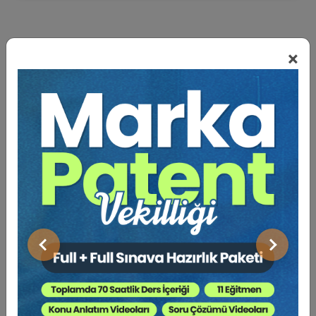
×
BENZER VIDEO EĞITIMLER
Video Eğitim Abonesi Ol: Sadece 5490 TL / Yıllık
Tüketici Hukuku Enstitüsü
Önceki
Sonraki