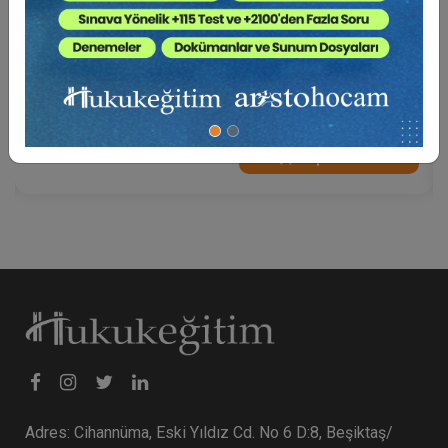
Tüketi̇ci̇ Hukukunda Güncel Sorunlar - XIII.
Tüketi̇ci̇ Hukuku Kongresi̇ - I. Oturum Video
Kaydı
360 TL
Sepete Ekle
Adres: Cihannüma, Eski Yıldız Cd. No 6 D:8, Beşiktaş/